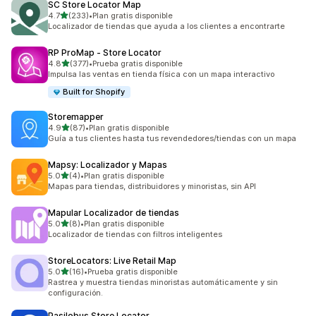
SC Store Locator Map
de 5 estrellas
4.7
(233)
•
Plan gratis disponible
233 reseñas en total
Localizador de tiendas que ayuda a los clientes a encontrarte
RP ProMap ‑ Store Locator
de 5 estrellas
4.8
(377)
•
Prueba gratis disponible
377 reseñas en total
Impulsa las ventas en tienda física con un mapa interactivo
Built for Shopify
Storemapper
de 5 estrellas
4.9
(87)
•
Plan gratis disponible
87 reseñas en total
Guía a tus clientes hasta tus revendedores/tiendas con un mapa
Mapsy: Localizador y Mapas
de 5 estrellas
5.0
(4)
•
Plan gratis disponible
4 reseñas en total
Mapas para tiendas, distribuidores y minoristas, sin API
Mapular Localizador de tiendas
de 5 estrellas
5.0
(8)
•
Plan gratis disponible
8 reseñas en total
Localizador de tiendas con filtros inteligentes
StoreLocators: Live Retail Map
de 5 estrellas
5.0
(16)
•
Prueba gratis disponible
16 reseñas en total
Rastrea y muestra tiendas minoristas automáticamente y sin
configuración.
Pasilobus Store Locator