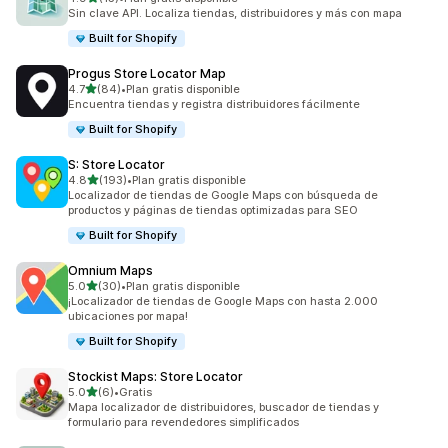
15 reseñas en total
Sin clave API. Localiza tiendas, distribuidores y más con mapa
Built for Shopify
Progus Store Locator Map
de 5 estrellas
4.7
(84)
•
Plan gratis disponible
84 reseñas en total
Encuentra tiendas y registra distribuidores fácilmente
Built for Shopify
S: Store Locator
de 5 estrellas
4.8
(193)
•
Plan gratis disponible
193 reseñas en total
Localizador de tiendas de Google Maps con búsqueda de
productos y páginas de tiendas optimizadas para SEO
Built for Shopify
Omnium Maps
de 5 estrellas
5.0
(30)
•
Plan gratis disponible
30 reseñas en total
¡Localizador de tiendas de Google Maps con hasta 2.000
ubicaciones por mapa!
Built for Shopify
Stockist Maps: Store Locator
de 5 estrellas
5.0
(6)
•
Gratis
6 reseñas en total
Mapa localizador de distribuidores, buscador de tiendas y
formulario para revendedores simplificados