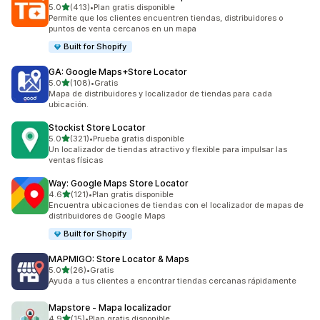
de 5 estrellas
5.0
(413)
•
Plan gratis disponible
413 reseñas en total
Permite que los clientes encuentren tiendas, distribuidores o
puntos de venta cercanos en un mapa
Built for Shopify
GA: Google Maps+Store Locator
de 5 estrellas
5.0
(108)
•
Gratis
108 reseñas en total
Mapa de distribuidores y localizador de tiendas para cada
ubicación.
Stockist Store Locator
de 5 estrellas
5.0
(321)
•
Prueba gratis disponible
321 reseñas en total
Un localizador de tiendas atractivo y flexible para impulsar las
ventas físicas
Way: Google Maps Store Locator
de 5 estrellas
4.6
(121)
•
Plan gratis disponible
121 reseñas en total
Encuentra ubicaciones de tiendas con el localizador de mapas de
distribuidores de Google Maps
Built for Shopify
MAPMIGO: Store Locator & Maps
de 5 estrellas
5.0
(26)
•
Gratis
26 reseñas en total
Ayuda a tus clientes a encontrar tiendas cercanas rápidamente
Mapstore ‑ Mapa localizador
de 5 estrellas
4.9
(15)
•
Plan gratis disponible