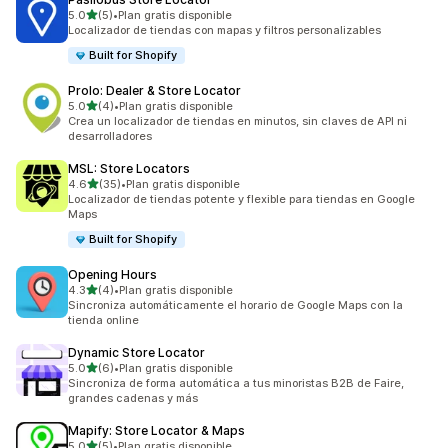
de 5 estrellas
5.0
(5)
•
Plan gratis disponible
5 reseñas en total
Localizador de tiendas con mapas y filtros personalizables
Built for Shopify
Prolo: Dealer & Store Locator
de 5 estrellas
5.0
(4)
•
Plan gratis disponible
4 reseñas en total
Crea un localizador de tiendas en minutos, sin claves de API ni
desarrolladores
MSL: Store Locators
de 5 estrellas
4.6
(35)
•
Plan gratis disponible
35 reseñas en total
Localizador de tiendas potente y flexible para tiendas en Google
Maps
Built for Shopify
Opening Hours
de 5 estrellas
4.3
(4)
•
Plan gratis disponible
4 reseñas en total
Sincroniza automáticamente el horario de Google Maps con la
tienda online
Dynamic Store Locator
de 5 estrellas
5.0
(6)
•
Plan gratis disponible
6 reseñas en total
Sincroniza de forma automática a tus minoristas B2B de Faire,
grandes cadenas y más
Mapify: Store Locator & Maps
de 5 estrellas
5.0
(5)
•
Plan gratis disponible