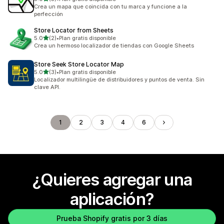
5 reseñas en total
Crea un mapa que coincida con tu marca y funcione a la
perfección
Store Locator from Sheets
de 5 estrellas
5.0
(2)
•
Plan gratis disponible
2 reseñas en total
Crea un hermoso localizador de tiendas con Google Sheets
Store Seek Store Locator Map
de 5 estrellas
5.0
(3)
•
Plan gratis disponible
3 reseñas en total
Localizador multilingüe de distribuidores y puntos de venta. Sin
clave API.
1
2
3
4
6
¿Quieres agregar una
aplicación?
Prueba Shopify gratis por 3 días