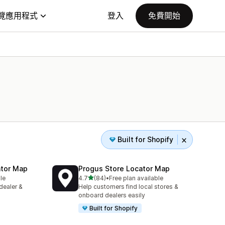
覽應用程式
登入
免費開始
Built for Shopify
ator Map
Progus Store Locator Map
滿分 5 顆星
le
4.7
(84)
•
Free plan available
共有 84 則評價
dealer &
Help customers find local stores &
onboard dealers easily
Built for Shopify