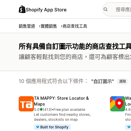
Shopify App Store
銷售管道
實體銷售
商店查找工具
所有具備自訂圖示功能的商店查找工
讓顧客輕鬆找到您的商店，還可為顧客標出
10 個應用程式符合以下條件：
自訂圖示
清除
TA MAPPY: Store Locator &
Wa
Maps
Lo
滿分 5 顆星
5.0
(413)
•
Free plan available
4.6
共有 413 則評價
共有
Let customers find nearby stores,
Fin
dealers, stockists on map
sto
Built for Shopify