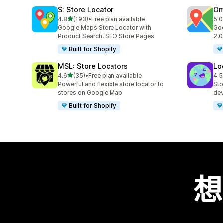
S: Store Locator
Om
滿分 5 顆星
4.8
(193)
•
Free plan available
5.0
共有 193 則評價
共有
Google Maps Store Locator with
Goo
Product Search, SEO Store Pages
2,0
Built for Shopify
MSL: Store Locators
Lo
滿分 5 顆星
4.6
(35)
•
Free plan available
4.5
共有 35 則評價
共有
Powerful and flexible store locator to
Sto
stores on Google Map
dev
Built for Shopify
想