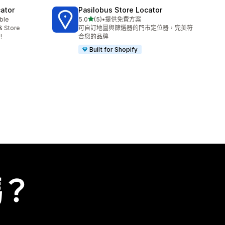
ator
Pasilobus Store Locator
滿分 5 顆星
able
5.0
(5)
•
提供免費方案
共有 5 則評價
& Store
可自訂地圖與篩選器的門市定位器，完美符
!
合您的品牌
Built for Shopify
嗎？