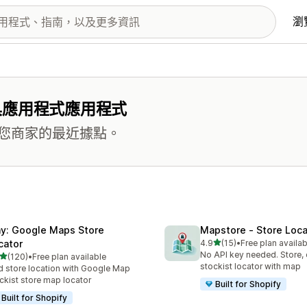
瀏
具應用程式應用程式
您商家的最近據點。
y: Google Maps Store
Mapstore ‑ Store Loc
滿分 5 顆星
cator
4.9
(15)
•
Free plan availab
共有 15 則評價
No API key needed. Store, 
滿分 5 顆星
(120)
•
Free plan available
 120 則評價
stockist locator with map
d store location with Google Map
ckist store map locator
Built for Shopify
Built for Shopify