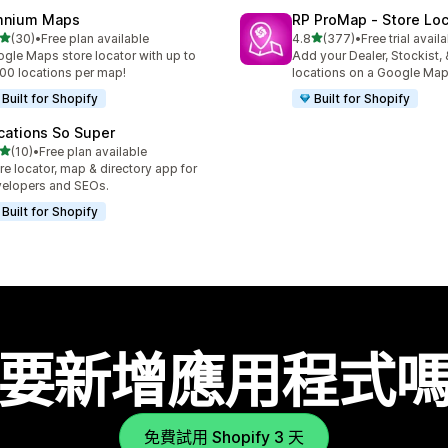
nium Maps
RP ProMap ‑ Store Loc
滿分 5 顆星
滿分 5 顆星
(30)
•
Free plan available
4.8
(377)
•
Free trial avail
 30 則評價
共有 377 則評價
gle Maps store locator with up to
Add your Dealer, Stockist, 
00 locations per map!
locations on a Google Map
Built for Shopify
Built for Shopify
cations So Super
滿分 5 顆星
(10)
•
Free plan available
 10 則評價
re locator, map & directory app for
elopers and SEOs.
Built for Shopify
要新增應用程式
免費試用 Shopify 3 天