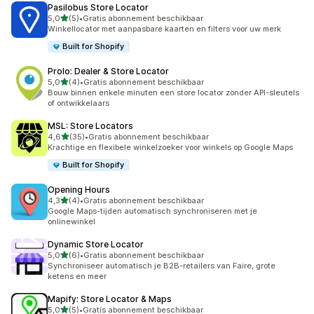
Pasilobus Store Locator
van 5 sterren
5,0
(5)
•
Gratis abonnement beschikbaar
5 recensies in totaal
Winkellocator met aanpasbare kaarten en filters voor uw merk
Built for Shopify
Prolo: Dealer & Store Locator
van 5 sterren
5,0
(4)
•
Gratis abonnement beschikbaar
4 recensies in totaal
Bouw binnen enkele minuten een store locator zonder API-sleutels
of ontwikkelaars
MSL: Store Locators
van 5 sterren
4,6
(35)
•
Gratis abonnement beschikbaar
35 recensies in totaal
Krachtige en flexibele winkelzoeker voor winkels op Google Maps
Built for Shopify
Opening Hours
van 5 sterren
4,3
(4)
•
Gratis abonnement beschikbaar
4 recensies in totaal
Google Maps-tijden automatisch synchroniseren met je
onlinewinkel
Dynamic Store Locator
van 5 sterren
5,0
(6)
•
Gratis abonnement beschikbaar
6 recensies in totaal
Synchroniseer automatisch je B2B-retailers van Faire, grote
ketens en meer
Mapify: Store Locator & Maps
van 5 sterren
5,0
(5)
•
Gratis abonnement beschikbaar