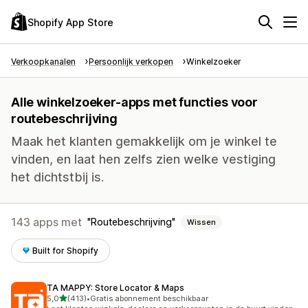
Shopify App Store
Verkoopkanalen
Persoonlijk verkopen
Winkelzoeker
Alle winkelzoeker-apps met functies voor
routebeschrijving
Maak het klanten gemakkelijk om je winkel te
vinden, en laat hen zelfs zien welke vestiging
het dichtstbij is.
143 apps met
Routebeschrijving
Wissen
Built for Shopify
TA MAPPY: Store Locator & Maps
van 5 sterren
5,0
(413)
•
Gratis abonnement beschikbaar
413 recensies in totaal