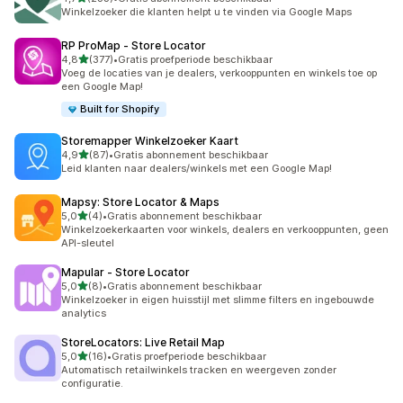
233 recensies in totaal
Winkelzoeker die klanten helpt u te vinden via Google Maps
RP ProMap ‑ Store Locator
van 5 sterren
4,8
(377)
•
Gratis proefperiode beschikbaar
377 recensies in totaal
Voeg de locaties van je dealers, verkooppunten en winkels toe op
een Google Map!
Built for Shopify
Storemapper Winkelzoeker Kaart
van 5 sterren
4,9
(87)
•
Gratis abonnement beschikbaar
87 recensies in totaal
Leid klanten naar dealers/winkels met een Google Map!
Mapsy: Store Locator & Maps
van 5 sterren
5,0
(4)
•
Gratis abonnement beschikbaar
4 recensies in totaal
Winkelzoekerkaarten voor winkels, dealers en verkooppunten, geen
API-sleutel
Mapular ‑ Store Locator
van 5 sterren
5,0
(8)
•
Gratis abonnement beschikbaar
8 recensies in totaal
Winkelzoeker in eigen huisstijl met slimme filters en ingebouwde
analytics
StoreLocators: Live Retail Map
van 5 sterren
5,0
(16)
•
Gratis proefperiode beschikbaar
16 recensies in totaal
Automatisch retailwinkels tracken en weergeven zonder
configuratie.