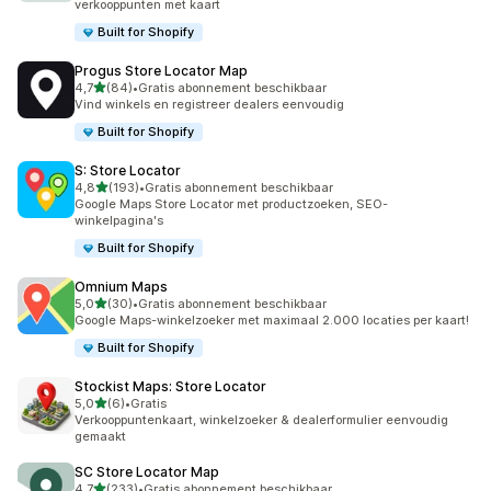
verkooppunten met kaart
Built for Shopify
Progus Store Locator Map
van 5 sterren
4,7
(84)
•
Gratis abonnement beschikbaar
84 recensies in totaal
Vind winkels en registreer dealers eenvoudig
Built for Shopify
S: Store Locator
van 5 sterren
4,8
(193)
•
Gratis abonnement beschikbaar
193 recensies in totaal
Google Maps Store Locator met productzoeken, SEO-
winkelpagina's
Built for Shopify
Omnium Maps
van 5 sterren
5,0
(30)
•
Gratis abonnement beschikbaar
30 recensies in totaal
Google Maps-winkelzoeker met maximaal 2.000 locaties per kaart!
Built for Shopify
Stockist Maps: Store Locator
van 5 sterren
5,0
(6)
•
Gratis
6 recensies in totaal
Verkooppuntenkaart, winkelzoeker & dealerformulier eenvoudig
gemaakt
SC Store Locator Map
van 5 sterren
4,7
(233)
•
Gratis abonnement beschikbaar