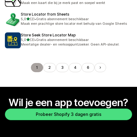
5 recensies in totaal
Maak een kaart die bij je merk past en soepel werkt
Store Locator from Sheets
van 5 sterren
5,0
(2)
•
Gratis abonnement beschikbaar
2 recensies in totaal
Maak een prachtige store locator met behulp van Google Sheets
Store Seek Store Locator Map
van 5 sterren
5,0
(3)
•
Gratis abonnement beschikbaar
3 recensies in totaal
Meertalige dealer- en verkooppuntzoeker. Geen API-sleutel.
1
2
3
4
6
Wil je een app toevoegen?
Probeer Shopify 3 dagen gratis