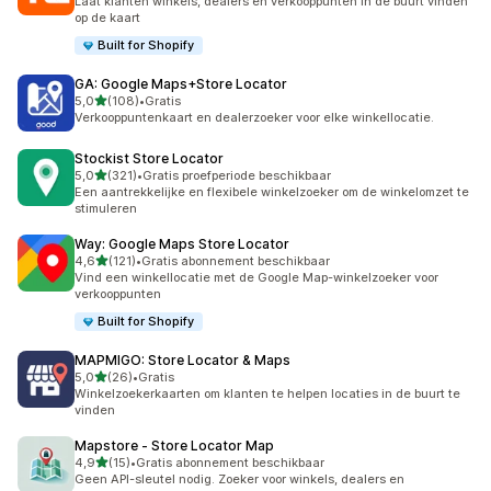
Laat klanten winkels, dealers en verkooppunten in de buurt vinden
op de kaart
Built for Shopify
GA: Google Maps+Store Locator
van 5 sterren
5,0
(108)
•
Gratis
108 recensies in totaal
Verkooppuntenkaart en dealerzoeker voor elke winkellocatie.
Stockist Store Locator
van 5 sterren
5,0
(321)
•
Gratis proefperiode beschikbaar
321 recensies in totaal
Een aantrekkelijke en flexibele winkelzoeker om de winkelomzet te
stimuleren
Way: Google Maps Store Locator
van 5 sterren
4,6
(121)
•
Gratis abonnement beschikbaar
121 recensies in totaal
Vind een winkellocatie met de Google Map-winkelzoeker voor
verkooppunten
Built for Shopify
MAPMIGO: Store Locator & Maps
van 5 sterren
5,0
(26)
•
Gratis
26 recensies in totaal
Winkelzoekerkaarten om klanten te helpen locaties in de buurt te
vinden
Mapstore ‑ Store Locator Map
van 5 sterren
4,9
(15)
•
Gratis abonnement beschikbaar
15 recensies in totaal
Geen API-sleutel nodig. Zoeker voor winkels, dealers en