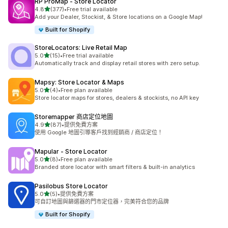
RP ProMap ‑ Store Locator
滿分 5 顆星
4.8
(377)
•
Free trial available
共有 377 則評價
Add your Dealer, Stockist, & Store locations on a Google Map!
Built for Shopify
StoreLocators: Live Retail Map
滿分 5 顆星
5.0
(15)
•
Free trial available
共有 15 則評價
Automatically track and display retail stores with zero setup.
Mapsy: Store Locator & Maps
滿分 5 顆星
5.0
(4)
•
Free plan available
共有 4 則評價
Store locator maps for stores, dealers & stockists, no API key
Storemapper 商店定位地圖
滿分 5 顆星
4.9
(87)
•
提供免費方案
共有 87 則評價
使用 Google 地圖引導客戶找到經銷商 / 商店定位！
Mapular ‑ Store Locator
滿分 5 顆星
5.0
(8)
•
Free plan available
共有 8 則評價
Branded store locator with smart filters & built-in analytics
Pasilobus Store Locator
滿分 5 顆星
5.0
(5)
•
提供免費方案
共有 5 則評價
可自訂地圖與篩選器的門市定位器，完美符合您的品牌
Built for Shopify