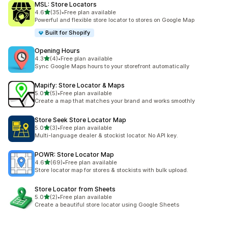
MSL: Store Locators
滿分 5 顆星
4.6
(35)
•
Free plan available
共有 35 則評價
Powerful and flexible store locator to stores on Google Map
Built for Shopify
Opening Hours
滿分 5 顆星
4.3
(4)
•
Free plan available
共有 4 則評價
Sync Google Maps hours to your storefront automatically
Mapify: Store Locator & Maps
滿分 5 顆星
5.0
(5)
•
Free plan available
共有 5 則評價
Create a map that matches your brand and works smoothly
Store Seek Store Locator Map
滿分 5 顆星
5.0
(3)
•
Free plan available
共有 3 則評價
Multi-language dealer & stockist locator. No API key.
POWR: Store Locator Map
滿分 5 顆星
4.6
(69)
•
Free plan available
共有 69 則評價
Store locator map for stores & stockists with bulk upload.
Store Locator from Sheets
滿分 5 顆星
5.0
(2)
•
Free plan available
共有 2 則評價
Create a beautiful store locator using Google Sheets