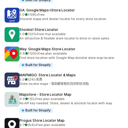
Built for Shopify
GA: Google Maps+Store Locator
滿分 5 顆星
5.0
(108)
•
Free
共有 108 則評價
Stockist mapa and dealer locator for every store location.
Stockist Store Locator
滿分 5 顆星
5.0
(321)
•
Free trial available
共有 321 則評價
An attractive & flexible store locator to drive in-store sales
Way: Google Maps Store Locator
滿分 5 顆星
4.6
(120)
•
Free plan available
共有 120 則評價
Find store location with Google Map stockist store map locator
Built for Shopify
MAPMIGO: Store Locator & Maps
滿分 5 顆星
5.0
(24)
•
免費
共有 24 則評價
Store locator maps，幫助顧客輕松找到附近地點
Mapstore ‑ Store Locator Map
滿分 5 顆星
4.9
(15)
•
Free plan available
共有 15 則評價
No API key needed. Store, dealer & stockist locator with map
Built for Shopify
Progus Store Locator Map
滿分 5 顆星
4.7
(84)
•
Free plan available
共有 84 則評價