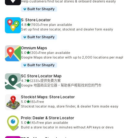
Help customers find local stores & onboard dealers easily
Built for Shopify
S: Store Locator
滿分 5 顆星
4.8
(193)
•
Free plan available
共有 193 則評價
Set up find store locator, stockist and dealer form easily
Built for Shopify
Omnium Maps
滿分 5 顆星
5.0
(30)
•
Free plan available
共有 30 則評價
Google Maps store locator with up to 2,000 locations per map!
Built for Shopify
SC Store Locator Map
滿分 5 顆星
4.7
(233)
•
提供免費方案
共有 233 則評價
Google 地圖商店定位器，幫助客戶輕鬆找到您的門市
Stockist Maps: Store Locator
滿分 5 顆星
5.0
(6)
•
Free
共有 6 則評價
Stockist locator map, store finder, & dealer form made easy
Prolo: Dealer & Store Locator
滿分 5 顆星
5.0
(4)
•
Free plan available
共有 4 則評價
Build a store locator in minutes without API keys or devs