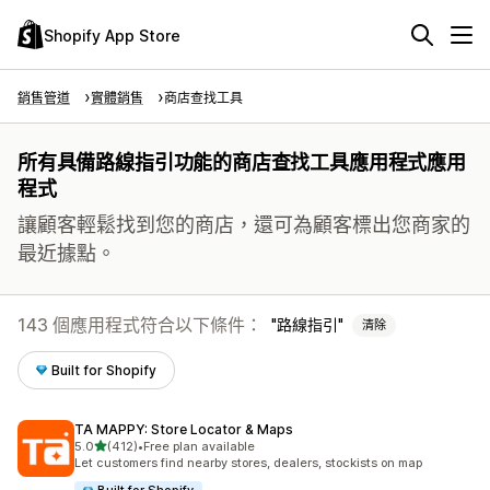
Shopify App Store
銷售管道
實體銷售
商店查找工具
所有具備路線指引功能的商店查找工具應用程式應用
程式
讓顧客輕鬆找到您的商店，還可為顧客標出您商家的
最近據點。
143 個應用程式符合以下條件：
路線指引
清除
Built for Shopify
TA MAPPY: Store Locator & Maps
滿分 5 顆星
5.0
(412)
•
Free plan available
共有 412 則評價
Let customers find nearby stores, dealers, stockists on map