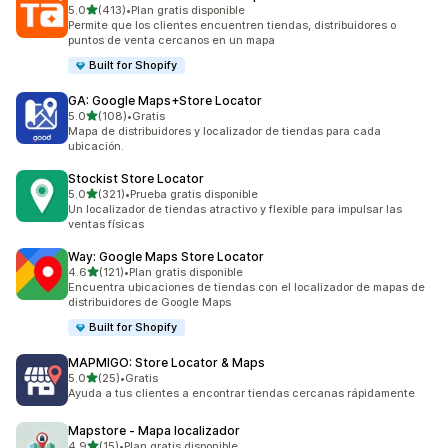
de 5 estrellas
5.0
(413)
•
Plan gratis disponible
413 reseñas en total
Permite que los clientes encuentren tiendas, distribuidores o
puntos de venta cercanos en un mapa
Built for Shopify
GA: Google Maps+Store Locator
de 5 estrellas
5.0
(108)
•
Gratis
108 reseñas en total
Mapa de distribuidores y localizador de tiendas para cada
ubicación.
Stockist Store Locator
de 5 estrellas
5.0
(321)
•
Prueba gratis disponible
321 reseñas en total
Un localizador de tiendas atractivo y flexible para impulsar las
ventas físicas
Way: Google Maps Store Locator
de 5 estrellas
4.6
(121)
•
Plan gratis disponible
121 reseñas en total
Encuentra ubicaciones de tiendas con el localizador de mapas de
distribuidores de Google Maps
Built for Shopify
MAPMIGO: Store Locator & Maps
de 5 estrellas
5.0
(25)
•
Gratis
25 reseñas en total
Ayuda a tus clientes a encontrar tiendas cercanas rápidamente
Mapstore ‑ Mapa localizador
de 5 estrellas
4.9
(15)
•
Plan gratis disponible