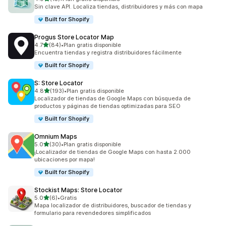
15 reseñas en total
Sin clave API. Localiza tiendas, distribuidores y más con mapa
Built for Shopify
Progus Store Locator Map
de 5 estrellas
4.7
(84)
•
Plan gratis disponible
84 reseñas en total
Encuentra tiendas y registra distribuidores fácilmente
Built for Shopify
S: Store Locator
de 5 estrellas
4.8
(193)
•
Plan gratis disponible
193 reseñas en total
Localizador de tiendas de Google Maps con búsqueda de
productos y páginas de tiendas optimizadas para SEO
Built for Shopify
Omnium Maps
de 5 estrellas
5.0
(30)
•
Plan gratis disponible
30 reseñas en total
¡Localizador de tiendas de Google Maps con hasta 2.000
ubicaciones por mapa!
Built for Shopify
Stockist Maps: Store Locator
de 5 estrellas
5.0
(6)
•
Gratis
6 reseñas en total
Mapa localizador de distribuidores, buscador de tiendas y
formulario para revendedores simplificados