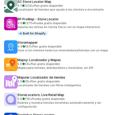
SC Store Locator Map
de 5 estrellas
4.7
(233)
•
Plan gratis disponible
233 reseñas en total
Localizador de tiendas que ayuda a los clientes a encontrarte
RP ProMap ‑ Store Locator
de 5 estrellas
4.8
(377)
•
Prueba gratis disponible
377 reseñas en total
Impulsa las ventas en tienda física con un mapa interactivo
Built for Shopify
Storemapper
de 5 estrellas
4.9
(87)
•
Plan gratis disponible
87 reseñas en total
Guía a tus clientes hasta tus revendedores/tiendas con un mapa
Mapsy: Localizador y Mapas
de 5 estrellas
5.0
(4)
•
Plan gratis disponible
4 reseñas en total
Mapas para tiendas, distribuidores y minoristas, sin API
Mapular Localizador de tiendas
de 5 estrellas
5.0
(8)
•
Plan gratis disponible
8 reseñas en total
Localizador de tiendas con filtros inteligentes
StoreLocators: Live Retail Map
de 5 estrellas
5.0
(16)
•
Prueba gratis disponible
16 reseñas en total
Rastrea y muestra tiendas minoristas automáticamente y sin
configuración.
Pasilobus Store Locator