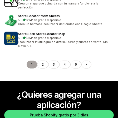
5 reseñas en total
Crea un mapa que coincida con tu marca y funcione a la
perfección
Store Locator from Sheets
de 5 estrellas
5.0
(2)
•
Plan gratis disponible
2 reseñas en total
Crea un hermoso localizador de tiendas con Google Sheets
Store Seek Store Locator Map
de 5 estrellas
5.0
(3)
•
Plan gratis disponible
3 reseñas en total
Localizador multilingüe de distribuidores y puntos de venta. Sin
clave API.
1
2
3
4
6
¿Quieres agregar una
aplicación?
Prueba Shopify gratis por 3 días