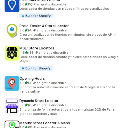
de 5 estrellas
5.0
(5)
•
Plan gratis disponible
5 reseñas en total
Localizador de tiendas con mapas y filtros personalizables
Built for Shopify
Prolo: Dealer & Store Locator
de 5 estrellas
5.0
(4)
•
Plan gratis disponible
4 reseñas en total
Crea un localizador de tiendas en minutos, sin claves de API ni
desarrolladores
MSL: Store Locators
de 5 estrellas
4.6
(35)
•
Plan gratis disponible
35 reseñas en total
Localizador de tiendas potente y flexible para tiendas en Google
Maps
Built for Shopify
Opening Hours
de 5 estrellas
4.3
(4)
•
Plan gratis disponible
4 reseñas en total
Sincroniza automáticamente el horario de Google Maps con la
tienda online
Dynamic Store Locator
de 5 estrellas
5.0
(6)
•
Plan gratis disponible
6 reseñas en total
Sincroniza de forma automática a tus minoristas B2B de Faire,
grandes cadenas y más
Mapify: Store Locator & Maps
de 5 estrellas
5.0
(5)
•
Plan gratis disponible