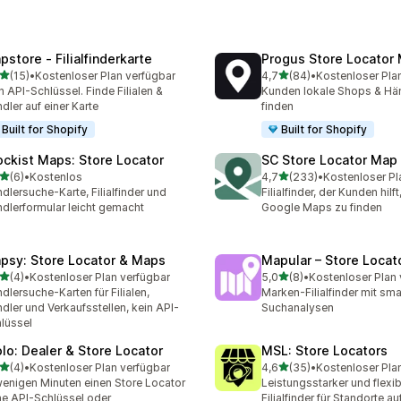
pstore ‑ Filialfinderkarte
Progus Store Locator
von 5 Sternen
von 5 Sternen
(15)
•
Kostenloser Plan verfügbar
4,7
(84)
•
Kostenloser Pla
Rezensionen insgesamt
84 Rezensionen insgesam
n API-Schlüssel. Finde Filialen &
Kunden lokale Shops & Hän
dler auf einer Karte
finden
Built for Shopify
Built for Shopify
ockist Maps: Store Locator
SC Store Locator Map
von 5 Sternen
von 5 Sternen
(6)
•
Kostenlos
4,7
(233)
•
Kostenloser Pl
ezensionen insgesamt
233 Rezensionen insgesa
dlersuche-Karte, Filialfinder und
Filialfinder, der Kunden hilft
dlerformular leicht gemacht
Google Maps zu finden
psy: Store Locator & Maps
Mapular – Store Locat
von 5 Sternen
von 5 Sternen
(4)
•
Kostenloser Plan verfügbar
5,0
(8)
•
Kostenloser Plan 
ezensionen insgesamt
8 Rezensionen insgesamt
dlersuche-Karten für Filialen,
Marken-Filialfinder mit smar
dler und Verkaufsstellen, kein API-
Suchanalysen
lüssel
olo: Dealer & Store Locator
MSL: Store Locators
von 5 Sternen
von 5 Sternen
(4)
•
Kostenloser Plan verfügbar
4,6
(35)
•
Kostenloser Pla
ezensionen insgesamt
35 Rezensionen insgesam
wenigen Minuten einen Store Locator
Leistungsstarker und flexib
e API-Schlüssel oder
Filialfinder für Standorte a