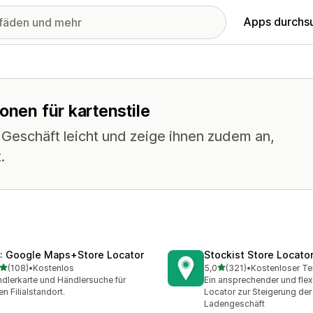
Apps durchs
onen für kartenstile
Geschäft leicht und zeige ihnen zudem an,
.
: Google Maps+Store Locator
Stockist Store Locato
von 5 Sternen
von 5 Sternen
(108)
•
Kostenlos
5,0
(321)
•
Kostenloser Te
 Rezensionen insgesamt
321 Rezensionen insgesa
dlerkarte und Händlersuche für
Ein ansprechender und flex
en Filialstandort.
Locator zur Steigerung der
Ladengeschäft