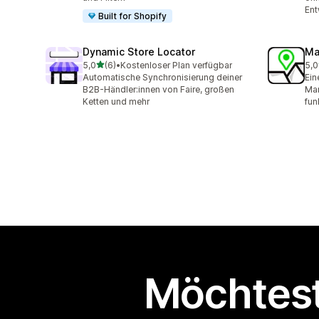
Ent
Built for Shopify
Dynamic Store Locator
Ma
von 5 Sternen
5,0
(6)
•
Kostenloser Plan verfügbar
5,0
6 Rezensionen insgesamt
5 R
Automatische Synchronisierung deiner
Ein
B2B-Händler:innen von Faire, großen
Mar
Ketten und mehr
fun
Möchtest