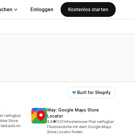
uchen
Einloggen
Kostenlos starten
Built for Shopify
r
Way: Google Maps Store
st verfügbar
Locator
mt
ibler Store
von 5 Sternen
4,6
(121)
•
Kostenloser Plan verfügbar
121 Rezensionen insgesamt
 Verkäufe im
Filialstandorte mit dem Google Maps
Store Locator finden