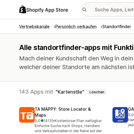
Shopify App Store
Vertriebskanäle
Persönlich verkaufen
Standortfinder
Alle standortfinder-apps mit Funkti
Mach deiner Kundschaft den Weg in dein 
welcher deiner Standorte am nächsten ist
143 Apps mit
Kartenstile
Löschen
TA MAPPY: Store Locator &
GA
Maps
5,0
108
Hän
von 5 Sternen
5,0
(413)
•
Kostenloser Plan verfügbar
413 Rezensionen insgesamt
jed
Einfache Suche nach Shops, Händlern
und Verkaufsstellen in der Nähe auf der