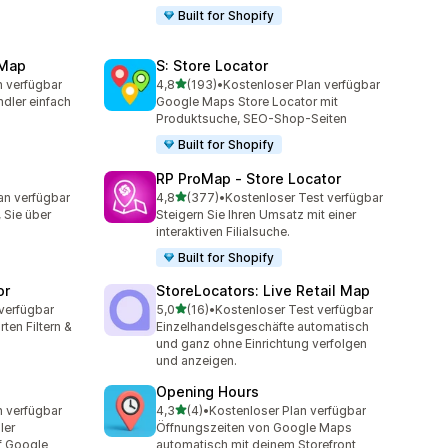
Built for Shopify
 Map
S: Store Locator
von 5 Sternen
n verfügbar
4,8
(193)
•
Kostenloser Plan verfügbar
t
193 Rezensionen insgesamt
dler einfach
Google Maps Store Locator mit
Produktsuche, SEO-Shop-Seiten
Built for Shopify
RP ProMap ‑ Store Locator
von 5 Sternen
an verfügbar
4,8
(377)
•
Kostenloser Test verfügbar
mt
377 Rezensionen insgesamt
, Sie über
Steigern Sie Ihren Umsatz mit einer
interaktiven Filialsuche.
Built for Shopify
or
StoreLocators: Live Retail Map
von 5 Sternen
verfügbar
5,0
(16)
•
Kostenloser Test verfügbar
16 Rezensionen insgesamt
ten Filtern &
Einzelhandelsgeschäfte automatisch
und ganz ohne Einrichtung verfolgen
und anzeigen.
Opening Hours
von 5 Sternen
n verfügbar
4,3
(4)
•
Kostenloser Plan verfügbar
t
4 Rezensionen insgesamt
ler
Öffnungszeiten von Google Maps
uf Google
automatisch mit deinem Storefront