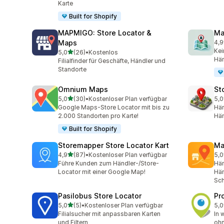
Karte
Built for Shopify
MAPMIGO: Store Locator &
Ma
Maps
4,9
15 
Kei
von 5 Sternen
5,0
(26)
•
Kostenlos
26 Rezensionen insgesamt
Hän
Filialfinder für Geschäfte, Händler und
Standorte
Omnium Maps
St
von 5 Sternen
5,0
(30)
•
Kostenloser Plan verfügbar
5,0
30 Rezensionen insgesamt
6 R
Google Maps-Store Locator mit bis zu
Hän
2.000 Standorten pro Karte!
Hän
Built for Shopify
Storemapper Store Locator Kart
Ma
von 5 Sternen
4,9
(87)
•
Kostenloser Plan verfügbar
5,0
87 Rezensionen insgesamt
4 R
Führe Kunden zum Händler-/Store-
Hän
Locator mit einer Google Map!
Hän
Sch
Pasilobus Store Locator
Pr
von 5 Sternen
5,0
(5)
•
Kostenloser Plan verfügbar
5,0
5 Rezensionen insgesamt
4 R
Filialsucher mit anpassbaren Karten
In 
und Filtern
ohn