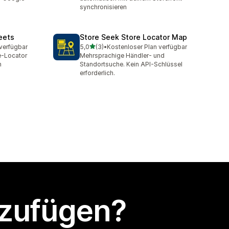
synchronisieren
eets
Store Seek Store Locator Map
von 5 Sternen
verfügbar
5,0
(3)
•
Kostenloser Plan verfügbar
3 Rezensionen insgesamt
e-Locator
Mehrsprachige Händler- und
n
Standortsuche. Kein API-Schlüssel
erforderlich.
nzufügen?