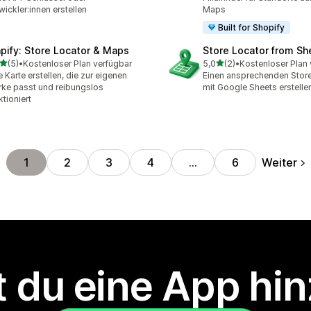
wickler:innen erstellen
Maps
Built for Shopify
pify: Store Locator & Maps
Store Locator from Sh
von 5 Sternen
von 5 Sternen
(5)
•
Kostenloser Plan verfügbar
5,0
(2)
•
Kostenloser Plan 
ezensionen insgesamt
2 Rezensionen insgesamt
e Karte erstellen, die zur eigenen
Einen ansprechenden Stor
ke passt und reibungslos
mit Google Sheets erstelle
ktioniert
Weiter
1
2
3
4
…
6
 du eine App hi