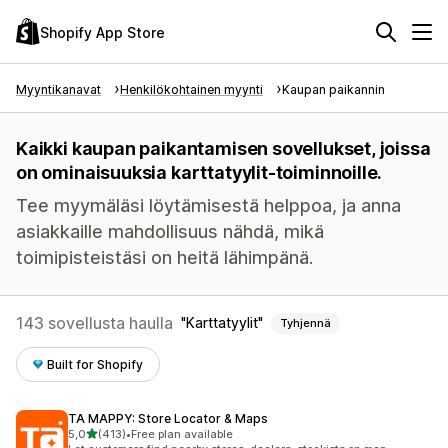
Shopify App Store
Myyntikanavat
Henkilökohtainen myynti
Kaupan paikannin
Kaikki kaupan paikantamisen sovellukset, joissa
on ominaisuuksia karttatyylit-toiminnoille.
Tee myymäläsi löytämisestä helppoa, ja anna
asiakkaille mahdollisuus nähdä, mikä
toimipisteistäsi on heitä lähimpänä.
143 sovellusta haulla
Karttatyylit
Tyhjennä
Built for Shopify
TA MAPPY: Store Locator & Maps
/ 5 tähteä
5,0
(413)
•
Free plan available
413 arvostelua yhteensä