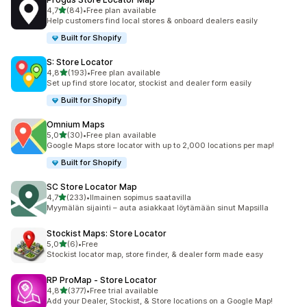
/ 5 tähteä
4,7
(84)
•
Free plan available
84 arvostelua yhteensä
Help customers find local stores & onboard dealers easily
Built for Shopify
S: Store Locator
/ 5 tähteä
4,8
(193)
•
Free plan available
193 arvostelua yhteensä
Set up find store locator, stockist and dealer form easily
Built for Shopify
Omnium Maps
/ 5 tähteä
5,0
(30)
•
Free plan available
30 arvostelua yhteensä
Google Maps store locator with up to 2,000 locations per map!
Built for Shopify
SC Store Locator Map
/ 5 tähteä
4,7
(233)
•
Ilmainen sopimus saatavilla
233 arvostelua yhteensä
Myymälän sijainti – auta asiakkaat löytämään sinut Mapsilla
Stockist Maps: Store Locator
/ 5 tähteä
5,0
(6)
•
Free
6 arvostelua yhteensä
Stockist locator map, store finder, & dealer form made easy
RP ProMap ‑ Store Locator
/ 5 tähteä
4,8
(377)
•
Free trial available
377 arvostelua yhteensä
Add your Dealer, Stockist, & Store locations on a Google Map!