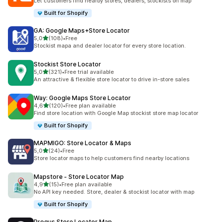
Let customers find nearby stores, dealers, stockists on map
Built for Shopify
GA: Google Maps+Store Locator
/ 5 tähteä
5,0
(108)
•
Free
108 arvostelua yhteensä
Stockist mapa and dealer locator for every store location.
Stockist Store Locator
/ 5 tähteä
5,0
(321)
•
Free trial available
321 arvostelua yhteensä
An attractive & flexible store locator to drive in-store sales
Way: Google Maps Store Locator
/ 5 tähteä
4,6
(120)
•
Free plan available
120 arvostelua yhteensä
Find store location with Google Map stockist store map locator
Built for Shopify
MAPMIGO: Store Locator & Maps
/ 5 tähteä
5,0
(24)
•
Free
24 arvostelua yhteensä
Store locator maps to help customers find nearby locations
Mapstore ‑ Store Locator Map
/ 5 tähteä
4,9
(15)
•
Free plan available
15 arvostelua yhteensä
No API key needed. Store, dealer & stockist locator with map
Built for Shopify
Progus Store Locator Map