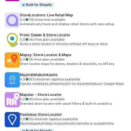
Built for Shopify
StoreLocators: Live Retail Map
/ 5 tähteä
5,0
(15)
•
Free trial available
15 arvostelua yhteensä
Automatically track and display retail stores with zero setup.
Prolo: Dealer & Store Locator
/ 5 tähteä
5,0
(4)
•
Free plan available
4 arvostelua yhteensä
Build a store locator in minutes without API keys or devs
Mapsy: Store Locator & Maps
/ 5 tähteä
5,0
(4)
•
Free plan available
4 arvostelua yhteensä
Store locator maps for stores, dealers & stockists, no API key
Myymälähakulokaatio
/ 5 tähteä
4,9
(87)
•
Ilmainen sopimus saatavilla
87 arvostelua yhteensä
Opasta asiakkaita jälleenmyyjiin tai myymälähakuun Google Maps
Mapular ‑ Store Locator
/ 5 tähteä
5,0
(8)
•
Free plan available
8 arvostelua yhteensä
Branded store locator with smart filters & built-in analytics
Pasilobus Store Locator
/ 5 tähteä
5,0
(5)
•
Ilmainen sopimus saatavilla
5 arvostelua yhteensä
Myymäläpaikallistaja mukautetuilla kartoilla ja suodattimilla
Built for Shopify