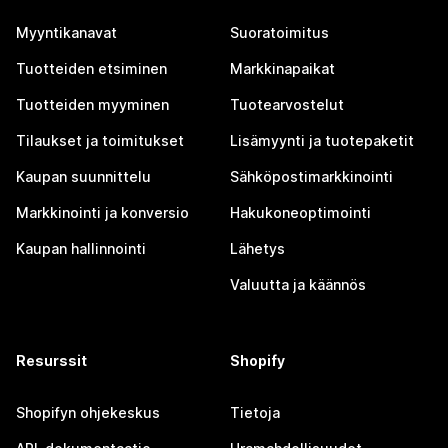
Myyntikanavat
Suoratoimitus
Tuotteiden etsiminen
Markkinapaikat
Tuotteiden myyminen
Tuotearvostelut
Tilaukset ja toimitukset
Lisämyynti ja tuotepaketit
Kaupan suunnittelu
Sähköpostimarkkinointi
Markkinointi ja konversio
Hakukoneoptimointi
Kaupan hallinnointi
Lähetys
Valuutta ja käännös
Resurssit
Shopify
Shopifyn ohjekeskus
Tietoja