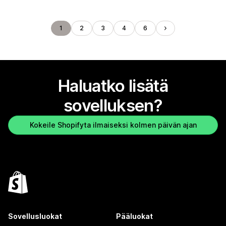
1
2
3
4
6
Haluatko lisätä
sovelluksen?
Kokeile Shopifyta ilmaiseksi kolmen päivän ajan
Sovellusluokat
Pääluokat