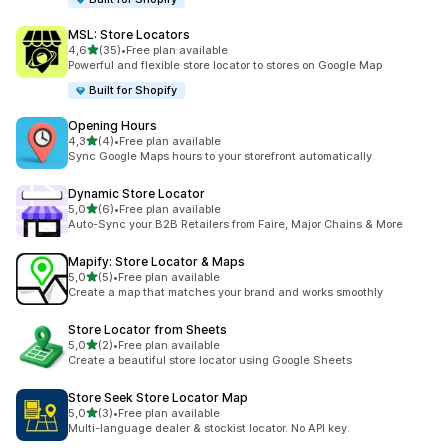
MSL: Store Locators
/ 5 tähteä
4,6
(35)
•
Free plan available
35 arvostelua yhteensä
Powerful and flexible store locator to stores on Google Map
Built for Shopify
Opening Hours
/ 5 tähteä
4,3
(4)
•
Free plan available
4 arvostelua yhteensä
Sync Google Maps hours to your storefront automatically
Dynamic Store Locator
/ 5 tähteä
5,0
(6)
•
Free plan available
6 arvostelua yhteensä
Auto-Sync your B2B Retailers from Faire, Major Chains & More
Mapify: Store Locator & Maps
/ 5 tähteä
5,0
(5)
•
Free plan available
5 arvostelua yhteensä
Create a map that matches your brand and works smoothly
Store Locator from Sheets
/ 5 tähteä
5,0
(2)
•
Free plan available
2 arvostelua yhteensä
Create a beautiful store locator using Google Sheets
Store Seek Store Locator Map
/ 5 tähteä
5,0
(3)
•
Free plan available
3 arvostelua yhteensä
Multi-language dealer & stockist locator. No API key.