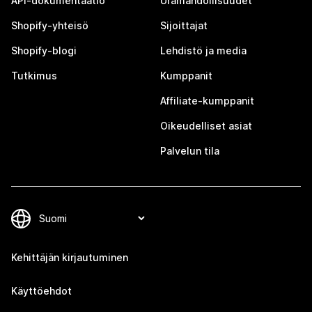
API-dokumentaatio
Uramahdollisuudet
Shopify-yhteisö
Sijoittajat
Shopify-blogi
Lehdistö ja media
Tutkimus
Kumppanit
Affiliate-kumppanit
Oikeudelliset asiat
Palvelun tila
Kehittäjän kirjautuminen
Käyttöehdot