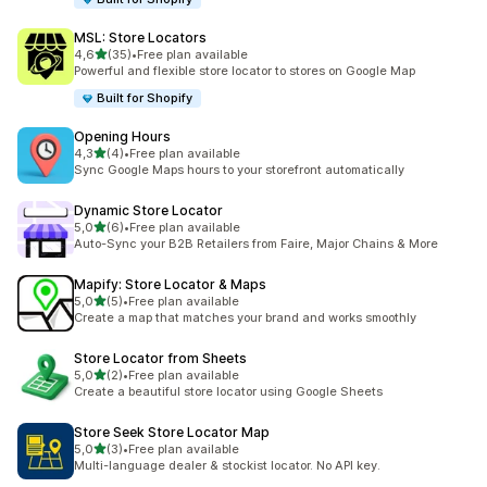
MSL: Store Locators
na 5 gwiazdek
4,6
(35)
•
Free plan available
Łączna liczba recenzji: 35
Powerful and flexible store locator to stores on Google Map
Built for Shopify
Opening Hours
na 5 gwiazdek
4,3
(4)
•
Free plan available
Łączna liczba recenzji: 4
Sync Google Maps hours to your storefront automatically
Dynamic Store Locator
na 5 gwiazdek
5,0
(6)
•
Free plan available
Łączna liczba recenzji: 6
Auto-Sync your B2B Retailers from Faire, Major Chains & More
Mapify: Store Locator & Maps
na 5 gwiazdek
5,0
(5)
•
Free plan available
Łączna liczba recenzji: 5
Create a map that matches your brand and works smoothly
Store Locator from Sheets
na 5 gwiazdek
5,0
(2)
•
Free plan available
Łączna liczba recenzji: 2
Create a beautiful store locator using Google Sheets
Store Seek Store Locator Map
na 5 gwiazdek
5,0
(3)
•
Free plan available
Łączna liczba recenzji: 3
Multi-language dealer & stockist locator. No API key.