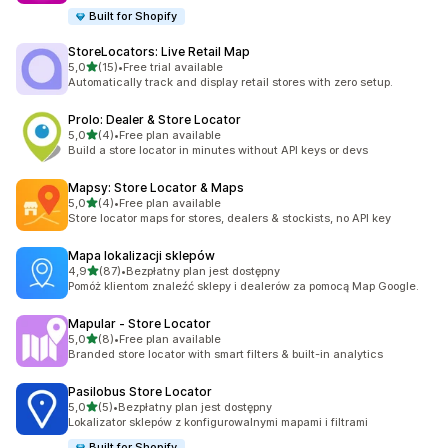
Built for Shopify
StoreLocators: Live Retail Map
na 5 gwiazdek
5,0
(15)
•
Free trial available
Łączna liczba recenzji: 15
Automatically track and display retail stores with zero setup.
Prolo: Dealer & Store Locator
na 5 gwiazdek
5,0
(4)
•
Free plan available
Łączna liczba recenzji: 4
Build a store locator in minutes without API keys or devs
Mapsy: Store Locator & Maps
na 5 gwiazdek
5,0
(4)
•
Free plan available
Łączna liczba recenzji: 4
Store locator maps for stores, dealers & stockists, no API key
Mapa lokalizacji sklepów
na 5 gwiazdek
4,9
(87)
•
Bezpłatny plan jest dostępny
Łączna liczba recenzji: 87
Pomóż klientom znaleźć sklepy i dealerów za pomocą Map Google.
Mapular ‑ Store Locator
na 5 gwiazdek
5,0
(8)
•
Free plan available
Łączna liczba recenzji: 8
Branded store locator with smart filters & built-in analytics
Pasilobus Store Locator
na 5 gwiazdek
5,0
(5)
•
Bezpłatny plan jest dostępny
Łączna liczba recenzji: 5
Lokalizator sklepów z konfigurowalnymi mapami i filtrami
Built for Shopify