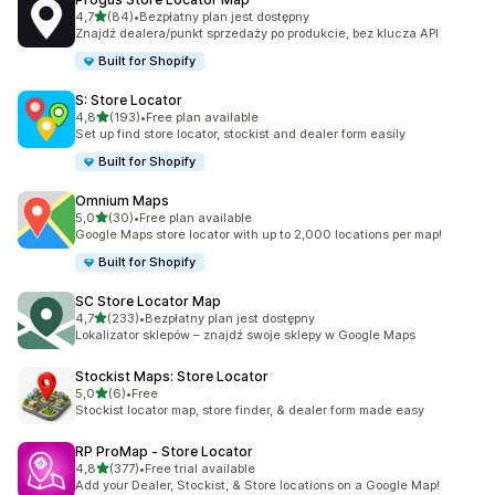
na 5 gwiazdek
4,7
(84)
•
Bezpłatny plan jest dostępny
Łączna liczba recenzji: 84
Znajdź dealera/punkt sprzedaży po produkcie, bez klucza API
Built for Shopify
S: Store Locator
na 5 gwiazdek
4,8
(193)
•
Free plan available
Łączna liczba recenzji: 193
Set up find store locator, stockist and dealer form easily
Built for Shopify
Omnium Maps
na 5 gwiazdek
5,0
(30)
•
Free plan available
Łączna liczba recenzji: 30
Google Maps store locator with up to 2,000 locations per map!
Built for Shopify
SC Store Locator Map
na 5 gwiazdek
4,7
(233)
•
Bezpłatny plan jest dostępny
Łączna liczba recenzji: 233
Lokalizator sklepów – znajdź swoje sklepy w Google Maps
Stockist Maps: Store Locator
na 5 gwiazdek
5,0
(6)
•
Free
Łączna liczba recenzji: 6
Stockist locator map, store finder, & dealer form made easy
RP ProMap ‑ Store Locator
na 5 gwiazdek
4,8
(377)
•
Free trial available
Łączna liczba recenzji: 377
Add your Dealer, Stockist, & Store locations on a Google Map!