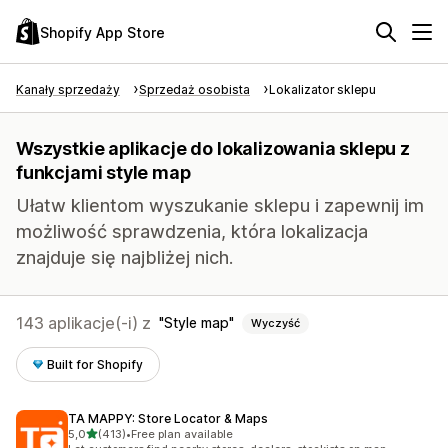
Shopify App Store
Kanały sprzedaży
Sprzedaż osobista
Lokalizator sklepu
Wszystkie aplikacje do lokalizowania sklepu z
funkcjami style map
Ułatw klientom wyszukanie sklepu i zapewnij im
możliwość sprawdzenia, która lokalizacja
znajduje się najbliżej nich.
143 aplikacje(-i) z
Style map
Wyczyść
Built for Shopify
TA MAPPY: Store Locator & Maps
na 5 gwiazdek
5,0
(413)
•
Free plan available
Łączna liczba recenzji: 413