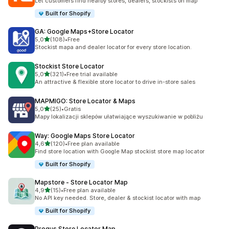
Let customers find nearby stores, dealers, stockists on map
Built for Shopify
GA: Google Maps+Store Locator
na 5 gwiazdek
5,0
(108)
•
Free
Łączna liczba recenzji: 108
Stockist mapa and dealer locator for every store location.
Stockist Store Locator
na 5 gwiazdek
5,0
(321)
•
Free trial available
Łączna liczba recenzji: 321
An attractive & flexible store locator to drive in-store sales
MAPMIGO: Store Locator & Maps
na 5 gwiazdek
5,0
(25)
•
Gratis
Łączna liczba recenzji: 25
Mapy lokalizacji sklepów ułatwiające wyszukiwanie w pobliżu
Way: Google Maps Store Locator
na 5 gwiazdek
4,6
(120)
•
Free plan available
Łączna liczba recenzji: 120
Find store location with Google Map stockist store map locator
Built for Shopify
Mapstore ‑ Store Locator Map
na 5 gwiazdek
4,9
(15)
•
Free plan available
Łączna liczba recenzji: 15
No API key needed. Store, dealer & stockist locator with map
Built for Shopify
Progus Store Locator Map