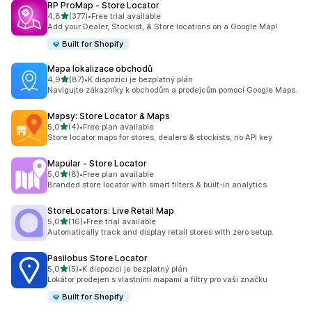
RP ProMap ‑ Store Locator
z 5 hvězd
4,8
(377)
•
Free trial available
Celkový počet recenzí: 377
Add your Dealer, Stockist, & Store locations on a Google Map!
Built for Shopify
Mapa lokalizace obchodů
z 5 hvězd
4,9
(87)
•
K dispozici je bezplatný plán
Celkový počet recenzí: 87
Navigujte zákazníky k obchodům a prodejcům pomocí Google Maps.
Mapsy: Store Locator & Maps
z 5 hvězd
5,0
(4)
•
Free plan available
Celkový počet recenzí: 4
Store locator maps for stores, dealers & stockists, no API key
Mapular ‑ Store Locator
z 5 hvězd
5,0
(8)
•
Free plan available
Celkový počet recenzí: 8
Branded store locator with smart filters & built-in analytics
StoreLocators: Live Retail Map
z 5 hvězd
5,0
(16)
•
Free trial available
Celkový počet recenzí: 16
Automatically track and display retail stores with zero setup.
Pasilobus Store Locator
z 5 hvězd
5,0
(5)
•
K dispozici je bezplatný plán
Celkový počet recenzí: 5
Lokátor prodejen s vlastními mapami a filtry pro vaši značku
Built for Shopify