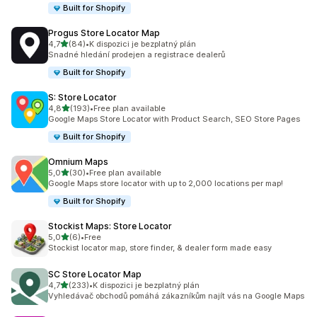
Built for Shopify
Progus Store Locator Map
z 5 hvězd
4,7
(84)
•
K dispozici je bezplatný plán
Celkový počet recenzí: 84
Snadné hledání prodejen a registrace dealerů
Built for Shopify
S: Store Locator
z 5 hvězd
4,8
(193)
•
Free plan available
Celkový počet recenzí: 193
Google Maps Store Locator with Product Search, SEO Store Pages
Built for Shopify
Omnium Maps
z 5 hvězd
5,0
(30)
•
Free plan available
Celkový počet recenzí: 30
Google Maps store locator with up to 2,000 locations per map!
Built for Shopify
Stockist Maps: Store Locator
z 5 hvězd
5,0
(6)
•
Free
Celkový počet recenzí: 6
Stockist locator map, store finder, & dealer form made easy
SC Store Locator Map
z 5 hvězd
4,7
(233)
•
K dispozici je bezplatný plán
Celkový počet recenzí: 233
Vyhledávač obchodů pomáhá zákazníkům najít vás na Google Maps