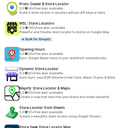
Prolo: Dealer & Store Locator
z 5 hvězd
5,0
(4)
•
Free plan available
Celkový počet recenzí: 4
Build a store locator in minutes without API keys or devs
MSL: Store Locators
z 5 hvězd
4,6
(35)
•
Free plan available
Celkový počet recenzí: 35
Powerful and flexible store locator to stores on Google Map
Built for Shopify
Opening Hours
z 5 hvězd
4,3
(4)
•
Free plan available
Celkový počet recenzí: 4
Sync Google Maps hours to your storefront automatically
Dynamic Store Locator
z 5 hvězd
5,0
(6)
•
Free plan available
Celkový počet recenzí: 6
Auto-Sync your B2B Retailers from Faire, Major Chains & More
Mapify: Store Locator & Maps
z 5 hvězd
5,0
(5)
•
Free plan available
Celkový počet recenzí: 5
Create a map that matches your brand and works smoothly
Store Locator from Sheets
z 5 hvězd
5,0
(2)
•
Free plan available
Celkový počet recenzí: 2
Create a beautiful store locator using Google Sheets
Store Seek Store Locator Map