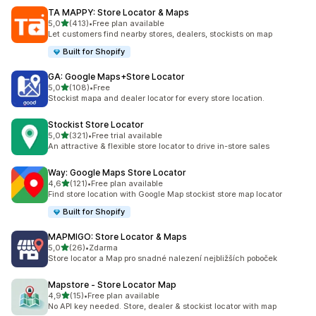
TA MAPPY: Store Locator & Maps
z 5 hvězd
5,0
(413)
•
Free plan available
Celkový počet recenzí: 413
Let customers find nearby stores, dealers, stockists on map
Built for Shopify
GA: Google Maps+Store Locator
z 5 hvězd
5,0
(108)
•
Free
Celkový počet recenzí: 108
Stockist mapa and dealer locator for every store location.
Stockist Store Locator
z 5 hvězd
5,0
(321)
•
Free trial available
Celkový počet recenzí: 321
An attractive & flexible store locator to drive in-store sales
Way: Google Maps Store Locator
z 5 hvězd
4,6
(121)
•
Free plan available
Celkový počet recenzí: 121
Find store location with Google Map stockist store map locator
Built for Shopify
MAPMIGO: Store Locator & Maps
z 5 hvězd
5,0
(26)
•
Zdarma
Celkový počet recenzí: 26
Store locator a Map pro snadné nalezení nejbližších poboček
Mapstore ‑ Store Locator Map
z 5 hvězd
4,9
(15)
•
Free plan available
Celkový počet recenzí: 15
No API key needed. Store, dealer & stockist locator with map