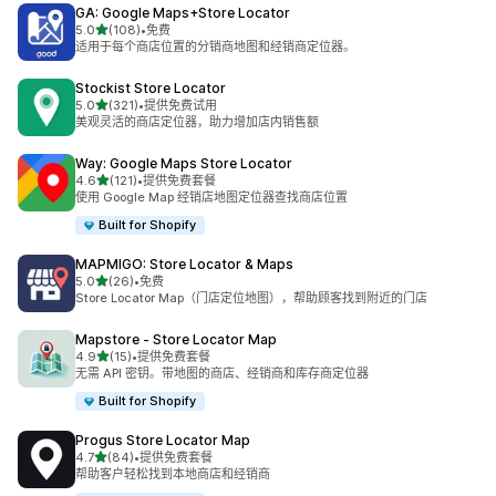
GA: Google Maps+Store Locator
星（满分 5 星）
5.0
(108)
•
免费
总共 108 条评论
适用于每个商店位置的分销商地图和经销商定位器。
Stockist Store Locator
星（满分 5 星）
5.0
(321)
•
提供免费试用
总共 321 条评论
美观灵活的商店定位器，助力增加店内销售额
Way: Google Maps Store Locator
星（满分 5 星）
4.6
(121)
•
提供免费套餐
总共 121 条评论
使用 Google Map 经销店地图定位器查找商店位置
Built for Shopify
MAPMIGO: Store Locator & Maps
星（满分 5 星）
5.0
(26)
•
免费
总共 26 条评论
Store Locator Map（门店定位地图），帮助顾客找到附近的门店
Mapstore ‑ Store Locator Map
星（满分 5 星）
4.9
(15)
•
提供免费套餐
总共 15 条评论
无需 API 密钥。带地图的商店、经销商和库存商定位器
Built for Shopify
Progus Store Locator Map
星（满分 5 星）
4.7
(84)
•
提供免费套餐
总共 84 条评论
帮助客户轻松找到本地商店和经销商