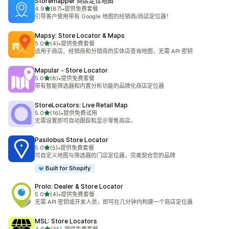
Storemapper 商店定位地图
星（满分 5 星）
4.9
(87)
•
提供免费套餐
总共 87 条评论
引导客户使用带有 Google 地图的经销商/商店定位器！
Mapsy: Store Locator & Maps
星（满分 5 星）
5.0
(4)
•
提供免费套餐
总共 4 条评论
适用于商店、经销商和分销商的实体店查询地图，无需 API 密钥
Mapular ‑ Store Locator
星（满分 5 星）
5.0
(8)
•
提供免费套餐
总共 8 条评论
带有智能筛选器和内置分析功能的品牌化商店定位器
StoreLocators: Live Retail Map
星（满分 5 星）
5.0
(16)
•
提供免费试用
总共 16 条评论
无需设置即可自动跟踪和显示零售商店。
Pasilobus Store Locator
星（满分 5 星）
5.0
(5)
•
提供免费套餐
总共 5 条评论
可自定义地图与筛选器的门店定位器，完美契合您的品牌
Built for Shopify
Prolo: Dealer & Store Locator
星（满分 5 星）
5.0
(4)
•
提供免费套餐
总共 4 条评论
无需 API 密钥或开发人员，即可在几分钟内构建一个商店定位器
MSL: Store Locators
星（满分 5 星）