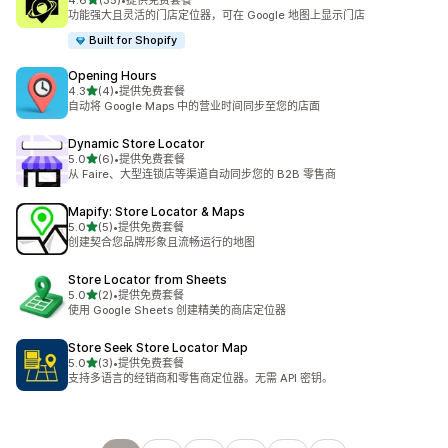
4.6
(35)
•
提供免费套餐
总共 35 条评论
功能强大且灵活的门店定位器，可在 Google 地图上显示门店
Built for Shopify
Opening Hours
星（满分 5 星）
4.3
(4)
•
提供免费套餐
总共 4 条评论
自动将 Google Maps 中的营业时间同步至您的店面
Dynamic Store Locator
星（满分 5 星）
5.0
(6)
•
提供免费套餐
总共 6 条评论
从 Faire、大型连锁店等渠道自动同步您的 B2B 零售商
Mapify: Store Locator & Maps
星（满分 5 星）
5.0
(5)
•
提供免费套餐
总共 5 条评论
创建契合您品牌形象且流畅运行的地图
Store Locator from Sheets
星（满分 5 星）
5.0
(2)
•
提供免费套餐
总共 2 条评论
使用 Google Sheets 创建精美的商店定位器
Store Seek Store Locator Map
星（满分 5 星）
5.0
(3)
•
提供免费套餐
总共 3 条评论
支持多语言的经销商和零售商定位器。无需 API 密钥。