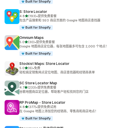
Built for Shopify
S: Store Locator
星（满分 5 星）
4.8
(193)
•
提供免费套餐
总共 193 条评论
包含产品搜索和 SEO 商店页面的 Google 地图商店查找器
Built for Shopify
Omnium Maps
星（满分 5 星）
5.0
(30)
•
提供免费套餐
总共 30 条评论
Google 地图商店定位器，每张地图最多可包含 2,000 个地点！
Built for Shopify
Stockist Maps: Store Locator
星（满分 5 星）
5.0
(6)
•
免费
总共 6 条评论
轻松搞定销售网点定位地图、商店查找器和经销商表单
SC Store Locator Map
星（满分 5 星）
4.7
(233)
•
提供免费套餐
总共 233 条评论
谷歌地图商店定位器，帮助客户轻松找到您的门店
RP ProMap ‑ Store Locator
星（满分 5 星）
4.8
(377)
•
提供免费试用
总共 377 条评论
在 Google 地图上添加您的经销商、零售商和商店地点！
Built for Shopify