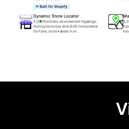
Built for Shopify
Dynamic Store Locator
Ma
ud af 5 stjerner
5,0
(6)
•
Gratis abonnement tilgængeligt
5,0
6 anmeldelser i alt
5 a
Autosynkroniser dine B2B-forhandlere
Opr
fra Faire, store kæder m.m.
fun
V