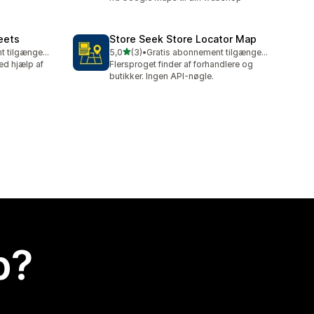
eets
Store Seek Store Locator Map
ud af 5 stjerner
Gratis abonnement tilgængeligt
5,0
(3)
•
Gratis abonnement tilgængeligt
3 anmeldelser i alt
ved hjælp af
Flersproget finder af forhandlere og
butikker. Ingen API-nøgle.
p?