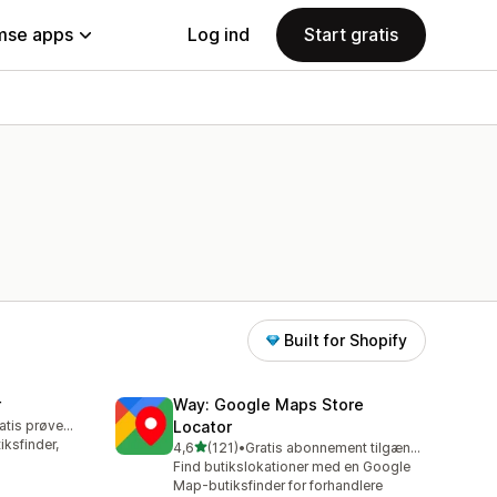
se apps
Log ind
Start gratis
Built for Shopify
r
Way: Google Maps Store
Mulighed for gratis prøveperiode
Locator
iksfinder,
ud af 5 stjerner
4,6
(121)
•
Gratis abonnement tilgængeligt
121 anmeldelser i alt
Find butikslokationer med en Google
Map-butiksfinder for forhandlere