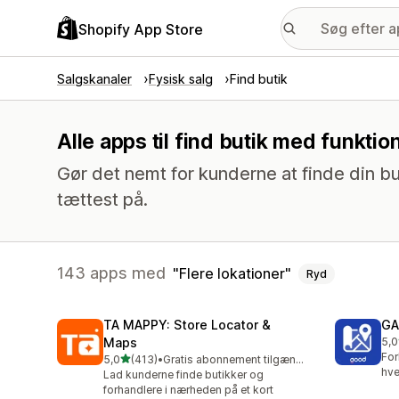
Shopify App Store
Salgskanaler
Fysisk salg
Find butik
Alle apps til find butik med funktio
Gør det nemt for kunderne at finde din but
tættest på.
143 apps med
Flere lokationer
Ryd
TA MAPPY: Store Locator &
GA
Maps
5,0
108
For
ud af 5 stjerner
5,0
(413)
•
Gratis abonnement tilgængeligt
413 anmeldelser i alt
hve
Lad kunderne finde butikker og
forhandlere i nærheden på et kort