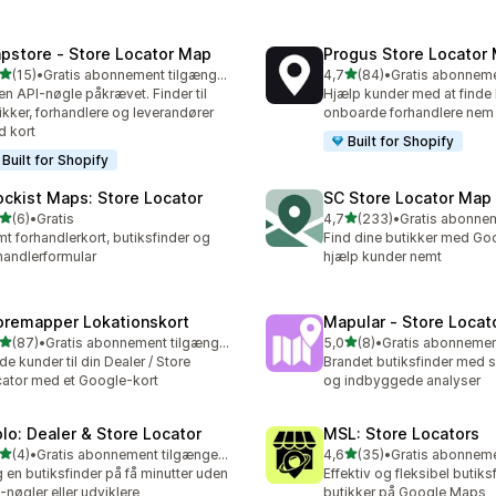
pstore ‑ Store Locator Map
Progus Store Locator
ud af 5 stjerner
ud af 5 stjerner
(15)
•
Gratis abonnement tilgængeligt
4,7
(84)
•
anmeldelser i alt
84 anmeldelser i alt
en API-nøgle påkrævet. Finder til
Hjælp kunder med at finde 
ikker, forhandlere og leverandører
onboarde forhandlere nem
 kort
Built for Shopify
Built for Shopify
ockist Maps: Store Locator
SC Store Locator Map
ud af 5 stjerner
ud af 5 stjerner
(6)
•
Gratis
4,7
(233)
•
nmeldelser i alt
233 anmeldelser i alt
t forhandlerkort, butiksfinder og
Find dine butikker med Go
handlerformular
hjælp kunder nemt
oremapper Lokationskort
Mapular ‑ Store Locat
ud af 5 stjerner
ud af 5 stjerner
(87)
•
Gratis abonnement tilgængeligt
5,0
(8)
•
anmeldelser i alt
8 anmeldelser i alt
de kunder til din Dealer / Store
Brandet butiksfinder med sm
ator med et Google-kort
og indbyggede analyser
olo: Dealer & Store Locator
MSL: Store Locators
ud af 5 stjerner
ud af 5 stjerner
(4)
•
Gratis abonnement tilgængeligt
4,6
(35)
•
nmeldelser i alt
35 anmeldelser i alt
 en butiksfinder på få minutter uden
Effektiv og fleksibel butiksf
-nøgler eller udviklere
butikker på Google Maps