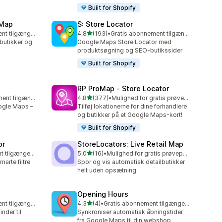
Built for Shopify
 Map
S: Store Locator
ud af 5 stjerner
Gratis abonnement tilgængeligt
4,8
(193)
•
Gratis abonnement tilgængeligt
193 anmeldelser i alt
butikker og
Google Maps Store Locator med
produktsøgning og SEO-butikssider
Built for Shopify
RP ProMap ‑ Store Locator
ud af 5 stjerner
Gratis abonnement tilgængeligt
4,8
(377)
•
Mulighed for gratis prøveperiode
377 anmeldelser i alt
ogle Maps –
Tilføj lokationerne for dine forhandlere
og butikker på et Google Maps-kort!
Built for Shopify
or
StoreLocators: Live Retail Map
ud af 5 stjerner
Gratis abonnement tilgængeligt
5,0
(16)
•
Mulighed for gratis prøveperiode
16 anmeldelser i alt
arte filtre
Spor og vis automatisk detailbutikker
helt uden opsætning.
Opening Hours
ud af 5 stjerner
Gratis abonnement tilgængeligt
4,3
(4)
•
Gratis abonnement tilgængeligt
4 anmeldelser i alt
inder til
Synkroniser automatisk åbningstider
fra Google Maps til din webshop