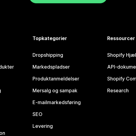
Topkategorier
Ressourcer
Dropshipping
Shopify Hjæ
dukter
Markedspladser
API-dokume
Produktanmeldelser
Shopify Co
g
Mersalg og sampak
Research
E-mailmarkedsføring
SEO
Levering
ion