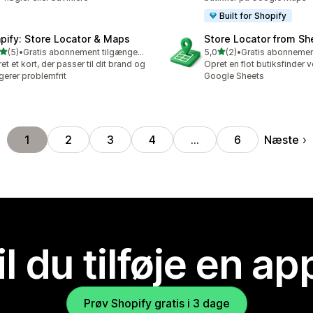
Built for Shopify
pify: Store Locator & Maps
Store Locator from Sh
ud af 5 stjerner
ud af 5 stjerner
(5)
•
Gratis abonnement tilgængeligt
5,0
(2)
•
nmeldelser i alt
2 anmeldelser i alt
et et kort, der passer til dit brand og
Opret en flot butiksfinder 
gerer problemfrit
Google Sheets
Næste
1
2
3
4
…
6
il du tilføje en ap
Prøv Shopify gratis i 3 dage