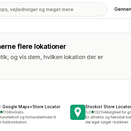
Gennem
nerne flere lokationer
ik, og vis dem, hvilken lokation der er
: Google Maps+Store Locator
Stockist Store Locato
ud af 5 stjerner
ud af 5 stjerner
(108)
•
Gratis
5,0
(321)
•
 anmeldelser i alt
321 anmeldelser i alt
handlerkort og forhandlerfinder til
En attraktiv og fleksibel but
r butikslokation.
der øger salget i butikken