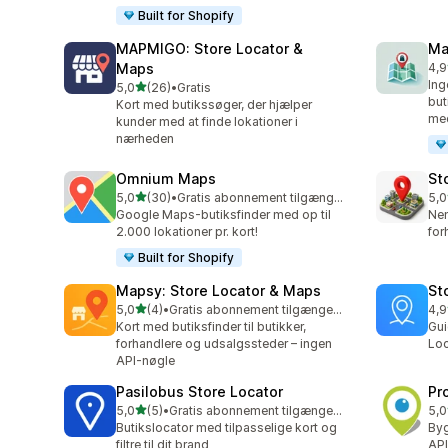
Built for Shopify
MAPMIGO: Store Locator &
Ma
Maps
4,9
15 
Ing
ud af 5 stjerner
5,0
(26)
•
Gratis
26 anmeldelser i alt
but
Kort med butikssøger, der hjælper
med
kunder med at finde lokationer i
nærheden
Omnium Maps
St
ud af 5 stjerner
5,0
(30)
•
Gratis abonnement tilgængeligt
5,0
30 anmeldelser i alt
6 a
Google Maps-butiksfinder med op til
Nem
2.000 lokationer pr. kort!
for
Built for Shopify
Mapsy: Store Locator & Maps
St
ud af 5 stjerner
5,0
(4)
•
Gratis abonnement tilgængeligt
4,9
4 anmeldelser i alt
87 
Kort med butiksfinder til butikker,
Gui
forhandlere og udsalgssteder – ingen
Loc
API-nøgle
Pasilobus Store Locator
Pr
ud af 5 stjerner
5,0
(5)
•
Gratis abonnement tilgængeligt
5,0
5 anmeldelser i alt
4 a
Butikslocator med tilpasselige kort og
Byg
filtre til dit brand
API