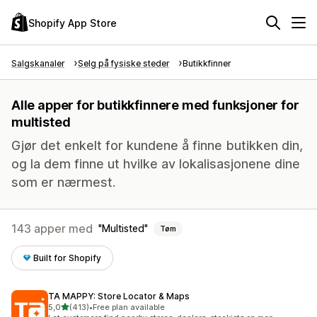
Shopify App Store
Salgskanaler
Selg på fysiske steder
Butikkfinner
Alle apper for butikkfinnere med funksjoner for
multisted
Gjør det enkelt for kundene å finne butikken din,
og la dem finne ut hvilke av lokalisasjonene dine
som er nærmest.
143 apper med
Multisted
Tøm
Built for Shopify
TA MAPPY: Store Locator & Maps
av 5 stjerner
5,0
(413)
•
Free plan available
Totalt 413 omtaler