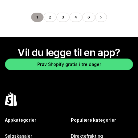
1
2
3
4
6
Vil du legge til en app?
Prøv Shopify gratis i tre dager
Appkategorier
Populære kategorier
Salgskanaler
Direktefrakting