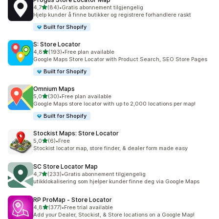
av 5 stjerner
4,7
(84)
•
Gratis abonnement tilgjengelig
Totalt 84 omtaler
Hjelp kunder å finne butikker og registrere forhandlere raskt
Built for Shopify
S: Store Locator
av 5 stjerner
4,8
(193)
•
Free plan available
Totalt 193 omtaler
Google Maps Store Locator with Product Search, SEO Store Pages
Built for Shopify
Omnium Maps
av 5 stjerner
5,0
(30)
•
Free plan available
Totalt 30 omtaler
Google Maps store locator with up to 2,000 locations per map!
Built for Shopify
Stockist Maps: Store Locator
av 5 stjerner
5,0
(6)
•
Free
Totalt 6 omtaler
Stockist locator map, store finder, & dealer form made easy
SC Store Locator Map
av 5 stjerner
4,7
(233)
•
Gratis abonnement tilgjengelig
Totalt 233 omtaler
utikklokalisering som hjelper kunder finne deg via Google Maps
RP ProMap ‑ Store Locator
av 5 stjerner
4,8
(377)
•
Free trial available
Totalt 377 omtaler
Add your Dealer, Stockist, & Store locations on a Google Map!