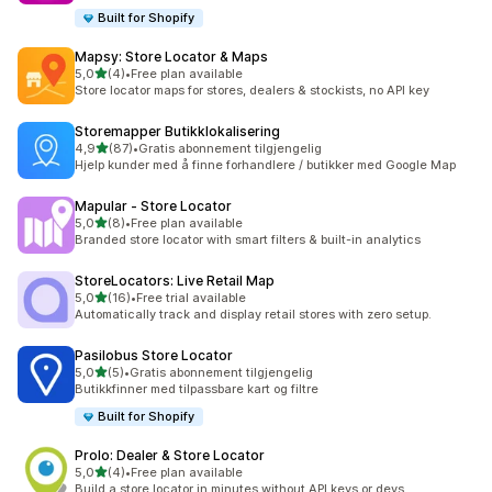
Built for Shopify
Mapsy: Store Locator & Maps
av 5 stjerner
5,0
(4)
•
Free plan available
Totalt 4 omtaler
Store locator maps for stores, dealers & stockists, no API key
Storemapper Butikklokalisering
av 5 stjerner
4,9
(87)
•
Gratis abonnement tilgjengelig
Totalt 87 omtaler
Hjelp kunder med å finne forhandlere / butikker med Google Map
Mapular ‑ Store Locator
av 5 stjerner
5,0
(8)
•
Free plan available
Totalt 8 omtaler
Branded store locator with smart filters & built-in analytics
StoreLocators: Live Retail Map
av 5 stjerner
5,0
(16)
•
Free trial available
Totalt 16 omtaler
Automatically track and display retail stores with zero setup.
Pasilobus Store Locator
av 5 stjerner
5,0
(5)
•
Gratis abonnement tilgjengelig
Totalt 5 omtaler
Butikkfinner med tilpassbare kart og filtre
Built for Shopify
Prolo: Dealer & Store Locator
av 5 stjerner
5,0
(4)
•
Free plan available
Totalt 4 omtaler
Build a store locator in minutes without API keys or devs