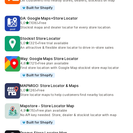
Let customers find nearby stores, dealers, stockists on map
Built for Shopify
GA: Google Maps+Store Locator
av 5 stjerner
5,0
(108)
•
Free
Totalt 108 omtaler
Stockist mapa and dealer locator for every store location.
Stockist Store Locator
av 5 stjerner
5,0
(321)
•
Free trial available
Totalt 321 omtaler
An attractive & flexible store locator to drive in-store sales
Way: Google Maps Store Locator
av 5 stjerner
4,6
(121)
•
Free plan available
Totalt 121 omtaler
Find store location with Google Map stockist store map locator
Built for Shopify
MAPMIGO: Store Locator & Maps
av 5 stjerner
5,0
(26)
•
Free
Totalt 26 omtaler
Store locator maps to help customers find nearby locations
Mapstore ‑ Store Locator Map
av 5 stjerner
4,9
(15)
•
Free plan available
Totalt 15 omtaler
No API key needed. Store, dealer & stockist locator with map
Built for Shopify
Progus Store Locator Map