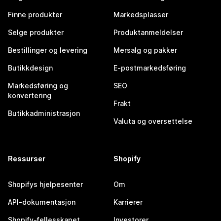
Finne produkter
Markedsplasser
Selge produkter
Produktanmeldelser
Bestillinger og levering
Mersalg og pakker
Butikkdesign
E-postmarkedsføring
Markedsføring og
SEO
konvertering
Frakt
Butikkadministrasjon
Valuta og oversettelse
Ressurser
Shopify
Shopifys hjelpesenter
Om
API-dokumentasjon
Karrierer
Shopify-fellesskapet
Investorer