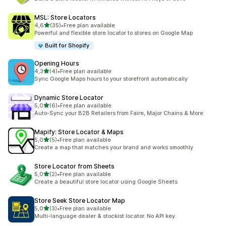
MSL: Store Locators
av 5 stjerner
4,6
(35)
•
Free plan available
Totalt 35 omtaler
Powerful and flexible store locator to stores on Google Map
Built for Shopify
Opening Hours
av 5 stjerner
4,3
(4)
•
Free plan available
Totalt 4 omtaler
Sync Google Maps hours to your storefront automatically
Dynamic Store Locator
av 5 stjerner
5,0
(6)
•
Free plan available
Totalt 6 omtaler
Auto-Sync your B2B Retailers from Faire, Major Chains & More
Mapify: Store Locator & Maps
av 5 stjerner
5,0
(5)
•
Free plan available
Totalt 5 omtaler
Create a map that matches your brand and works smoothly
Store Locator from Sheets
av 5 stjerner
5,0
(2)
•
Free plan available
Totalt 2 omtaler
Create a beautiful store locator using Google Sheets
Store Seek Store Locator Map
av 5 stjerner
5,0
(3)
•
Free plan available
Totalt 3 omtaler
Multi-language dealer & stockist locator. No API key.