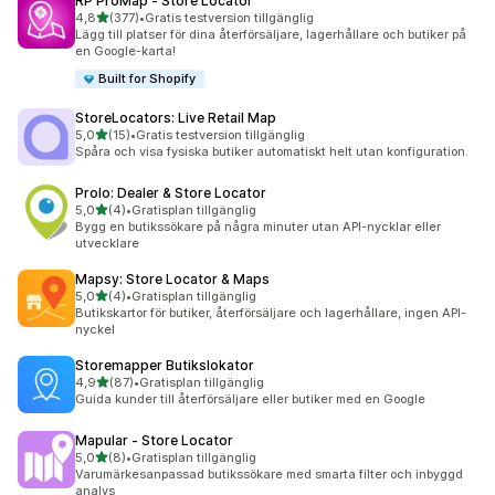
RP ProMap ‑ Store Locator
av 5 stjärnor
4,8
(377)
•
Gratis testversion tillgänglig
377 recensioner totalt
Lägg till platser för dina återförsäljare, lagerhållare och butiker på
en Google-karta!
Built for Shopify
StoreLocators: Live Retail Map
av 5 stjärnor
5,0
(15)
•
Gratis testversion tillgänglig
15 recensioner totalt
Spåra och visa fysiska butiker automatiskt helt utan konfiguration.
Prolo: Dealer & Store Locator
av 5 stjärnor
5,0
(4)
•
Gratisplan tillgänglig
4 recensioner totalt
Bygg en butikssökare på några minuter utan API-nycklar eller
utvecklare
Mapsy: Store Locator & Maps
av 5 stjärnor
5,0
(4)
•
Gratisplan tillgänglig
4 recensioner totalt
Butikskartor för butiker, återförsäljare och lagerhållare, ingen API-
nyckel
Storemapper Butikslokator
av 5 stjärnor
4,9
(87)
•
Gratisplan tillgänglig
87 recensioner totalt
Guida kunder till återförsäljare eller butiker med en Google
Mapular ‑ Store Locator
av 5 stjärnor
5,0
(8)
•
Gratisplan tillgänglig
8 recensioner totalt
Varumärkesanpassad butikssökare med smarta filter och inbyggd
analys