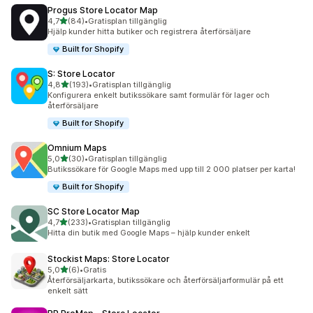
Progus Store Locator Map
av 5 stjärnor
4,7
(84)
•
Gratisplan tillgänglig
84 recensioner totalt
Hjälp kunder hitta butiker och registrera återförsäljare
Built for Shopify
S: Store Locator
av 5 stjärnor
4,8
(193)
•
Gratisplan tillgänglig
193 recensioner totalt
Konfigurera enkelt butikssökare samt formulär för lager och
återförsäljare
Built for Shopify
Omnium Maps
av 5 stjärnor
5,0
(30)
•
Gratisplan tillgänglig
30 recensioner totalt
Butikssökare för Google Maps med upp till 2 000 platser per karta!
Built for Shopify
SC Store Locator Map
av 5 stjärnor
4,7
(233)
•
Gratisplan tillgänglig
233 recensioner totalt
Hitta din butik med Google Maps – hjälp kunder enkelt
Stockist Maps: Store Locator
av 5 stjärnor
5,0
(6)
•
Gratis
6 recensioner totalt
Återförsäljarkarta, butikssökare och återförsäljarformulär på ett
enkelt sätt