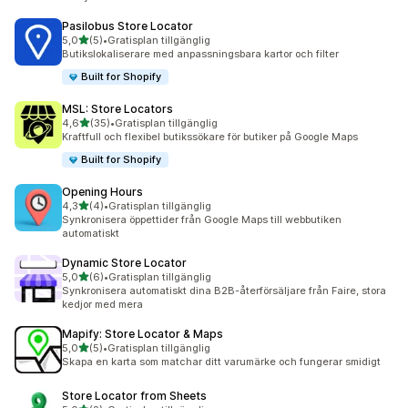
Pasilobus Store Locator
av 5 stjärnor
5,0
(5)
•
Gratisplan tillgänglig
5 recensioner totalt
Butikslokaliserare med anpassningsbara kartor och filter
Built for Shopify
MSL: Store Locators
av 5 stjärnor
4,6
(35)
•
Gratisplan tillgänglig
35 recensioner totalt
Kraftfull och flexibel butikssökare för butiker på Google Maps
Built for Shopify
Opening Hours
av 5 stjärnor
4,3
(4)
•
Gratisplan tillgänglig
4 recensioner totalt
Synkronisera öppettider från Google Maps till webbutiken
automatiskt
Dynamic Store Locator
av 5 stjärnor
5,0
(6)
•
Gratisplan tillgänglig
6 recensioner totalt
Synkronisera automatiskt dina B2B-återförsäljare från Faire, stora
kedjor med mera
Mapify: Store Locator & Maps
av 5 stjärnor
5,0
(5)
•
Gratisplan tillgänglig
5 recensioner totalt
Skapa en karta som matchar ditt varumärke och fungerar smidigt
Store Locator from Sheets