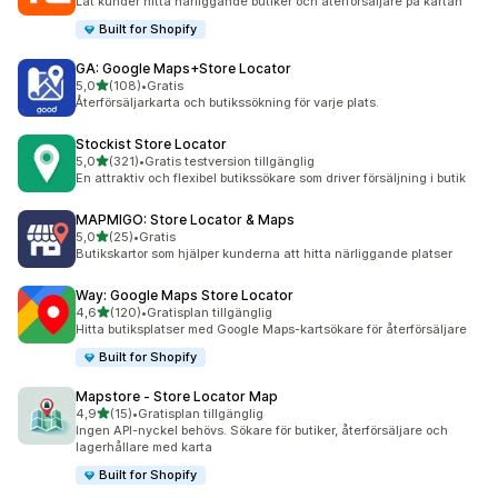
Låt kunder hitta närliggande butiker och återförsäljare på kartan
Built for Shopify
GA: Google Maps+Store Locator
av 5 stjärnor
5,0
(108)
•
Gratis
108 recensioner totalt
Återförsäljarkarta och butikssökning för varje plats.
Stockist Store Locator
av 5 stjärnor
5,0
(321)
•
Gratis testversion tillgänglig
321 recensioner totalt
En attraktiv och flexibel butikssökare som driver försäljning i butik
MAPMIGO: Store Locator & Maps
av 5 stjärnor
5,0
(25)
•
Gratis
25 recensioner totalt
Butikskartor som hjälper kunderna att hitta närliggande platser
Way: Google Maps Store Locator
av 5 stjärnor
4,6
(120)
•
Gratisplan tillgänglig
120 recensioner totalt
Hitta butiksplatser med Google Maps-kartsökare för återförsäljare
Built for Shopify
Mapstore ‑ Store Locator Map
av 5 stjärnor
4,9
(15)
•
Gratisplan tillgänglig
15 recensioner totalt
Ingen API-nyckel behövs. Sökare för butiker, återförsäljare och
lagerhållare med karta
Built for Shopify