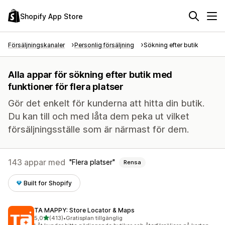
Shopify App Store
Försäljningskanaler
Personlig försäljning
Sökning efter butik
Alla appar för sökning efter butik med
funktioner för flera platser
Gör det enkelt för kunderna att hitta din butik.
Du kan till och med låta dem peka ut vilket
försäljningsställe som är närmast för dem.
143 appar med
Flera platser
Rensa
Built for Shopify
TA MAPPY: Store Locator & Maps
av 5 stjärnor
5,0
(413)
•
Gratisplan tillgänglig
413 recensioner totalt