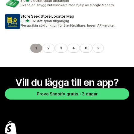
av 5 stjärnor
5,0
(2)
•
Gratisplan tillgänglig
2 recensioner totalt
Skapa en snygg butikssökare med hjälp av Google Sheets
Store Seek Store Locator Map
av 5 stjärnor
5,0
(3)
•
Gratisplan tillgänglig
3 recensioner totalt
Flerspråkig sökfunktion för återförsäljare. Ingen API-nyckel.
1
2
3
4
6
Vill du lägga till en app?
Prova Shopify gratis i 3 dagar