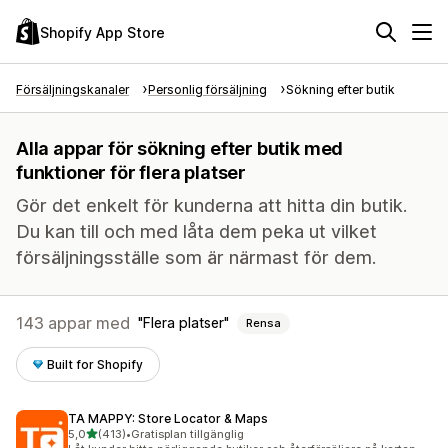
Shopify App Store
Försäljningskanaler
Personlig försäljning
Sökning efter butik
Alla appar för sökning efter butik med
funktioner för flera platser
Gör det enkelt för kunderna att hitta din butik.
Du kan till och med låta dem peka ut vilket
försäljningsställe som är närmast för dem.
143 appar med
Flera platser
Rensa
Built for Shopify
TA MAPPY: Store Locator & Maps
av 5 stjärnor
5,0
(413)
•
Gratisplan tillgänglig
413 recensioner totalt