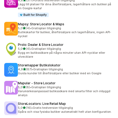
av 5 stjärnor
4,8
(377)
•
Gratis testversion tillgänglig
377 recensioner totalt
Lägg till platser för dina återförsäljare, lagerhållare och butiker på
en Google-karta!
Built for Shopify
Mapsy: Store Locator & Maps
av 5 stjärnor
5,0
(4)
•
Gratisplan tillgänglig
4 recensioner totalt
Butikskartor för butiker, återförsäljare och lagerhållare, ingen API-
nyckel
Prolo: Dealer & Store Locator
av 5 stjärnor
5,0
(4)
•
Gratisplan tillgänglig
4 recensioner totalt
Bygg en butikssökare på några minuter utan API-nycklar eller
utvecklare
Storemapper Butikslokator
av 5 stjärnor
4,9
(87)
•
Gratisplan tillgänglig
87 recensioner totalt
Guida kunder till återförsäljare eller butiker med en Google
Mapular ‑ Store Locator
av 5 stjärnor
5,0
(8)
•
Gratisplan tillgänglig
8 recensioner totalt
Varumärkesanpassad butikssökare med smarta filter och inbyggd
analys
StoreLocators: Live Retail Map
av 5 stjärnor
5,0
(16)
•
Gratis testversion tillgänglig
16 recensioner totalt
Spåra och visa fysiska butiker automatiskt helt utan konfiguration.