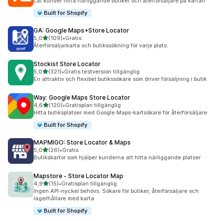
Låt kunder hitta närliggande butiker och återförsäljare på kartan
Built for Shopify
GA: Google Maps+Store Locator
av 5 stjärnor
5,0
(109)
•
Gratis
109 recensioner totalt
Återförsäljarkarta och butikssökning för varje plats.
Stockist Store Locator
av 5 stjärnor
5,0
(321)
•
Gratis testversion tillgänglig
321 recensioner totalt
En attraktiv och flexibel butikssökare som driver försäljning i butik
Way: Google Maps Store Locator
av 5 stjärnor
4,6
(120)
•
Gratisplan tillgänglig
120 recensioner totalt
Hitta butiksplatser med Google Maps-kartsökare för återförsäljare
Built for Shopify
MAPMIGO: Store Locator & Maps
av 5 stjärnor
5,0
(26)
•
Gratis
26 recensioner totalt
Butikskartor som hjälper kunderna att hitta närliggande platser
Mapstore ‑ Store Locator Map
av 5 stjärnor
4,9
(15)
•
Gratisplan tillgänglig
15 recensioner totalt
Ingen API-nyckel behövs. Sökare för butiker, återförsäljare och
lagerhållare med karta
Built for Shopify