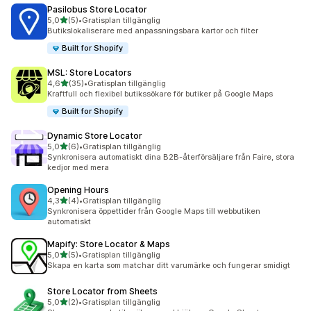
Pasilobus Store Locator
av 5 stjärnor
5,0
(5)
•
Gratisplan tillgänglig
5 recensioner totalt
Butikslokaliserare med anpassningsbara kartor och filter
Built for Shopify
MSL: Store Locators
av 5 stjärnor
4,6
(35)
•
Gratisplan tillgänglig
35 recensioner totalt
Kraftfull och flexibel butikssökare för butiker på Google Maps
Built for Shopify
Dynamic Store Locator
av 5 stjärnor
5,0
(6)
•
Gratisplan tillgänglig
6 recensioner totalt
Synkronisera automatiskt dina B2B-återförsäljare från Faire, stora
kedjor med mera
Opening Hours
av 5 stjärnor
4,3
(4)
•
Gratisplan tillgänglig
4 recensioner totalt
Synkronisera öppettider från Google Maps till webbutiken
automatiskt
Mapify: Store Locator & Maps
av 5 stjärnor
5,0
(5)
•
Gratisplan tillgänglig
5 recensioner totalt
Skapa en karta som matchar ditt varumärke och fungerar smidigt
Store Locator from Sheets
av 5 stjärnor
5,0
(2)
•
Gratisplan tillgänglig
2 recensioner totalt