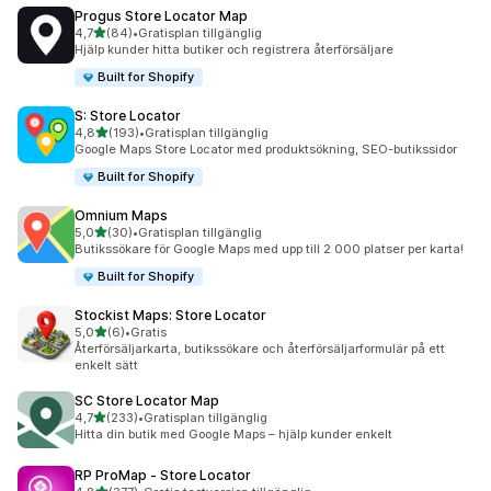
Progus Store Locator Map
av 5 stjärnor
4,7
(84)
•
Gratisplan tillgänglig
84 recensioner totalt
Hjälp kunder hitta butiker och registrera återförsäljare
Built for Shopify
S: Store Locator
av 5 stjärnor
4,8
(193)
•
Gratisplan tillgänglig
193 recensioner totalt
Google Maps Store Locator med produktsökning, SEO-butikssidor
Built for Shopify
Omnium Maps
av 5 stjärnor
5,0
(30)
•
Gratisplan tillgänglig
30 recensioner totalt
Butikssökare för Google Maps med upp till 2 000 platser per karta!
Built for Shopify
Stockist Maps: Store Locator
av 5 stjärnor
5,0
(6)
•
Gratis
6 recensioner totalt
Återförsäljarkarta, butikssökare och återförsäljarformulär på ett
enkelt sätt
SC Store Locator Map
av 5 stjärnor
4,7
(233)
•
Gratisplan tillgänglig
233 recensioner totalt
Hitta din butik med Google Maps – hjälp kunder enkelt
RP ProMap ‑ Store Locator