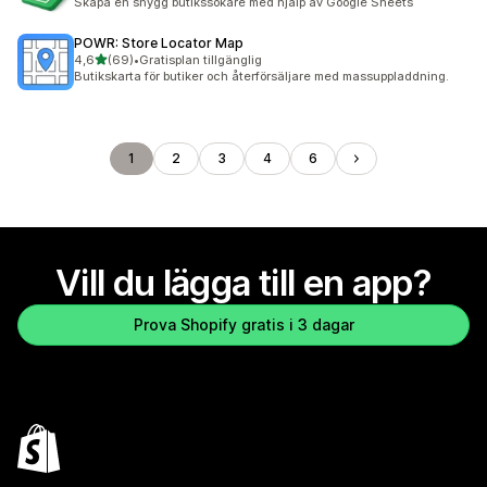
Skapa en snygg butikssökare med hjälp av Google Sheets
POWR: Store Locator Map
av 5 stjärnor
4,6
(69)
•
Gratisplan tillgänglig
69 recensioner totalt
Butikskarta för butiker och återförsäljare med massuppladdning.
1
2
3
4
6
Vill du lägga till en app?
Prova Shopify gratis i 3 dagar