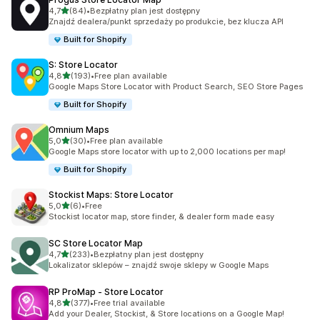
na 5 gwiazdek
4,7
(84)
•
Bezpłatny plan jest dostępny
Łączna liczba recenzji: 84
Znajdź dealera/punkt sprzedaży po produkcie, bez klucza API
Built for Shopify
S: Store Locator
na 5 gwiazdek
4,8
(193)
•
Free plan available
Łączna liczba recenzji: 193
Google Maps Store Locator with Product Search, SEO Store Pages
Built for Shopify
Omnium Maps
na 5 gwiazdek
5,0
(30)
•
Free plan available
Łączna liczba recenzji: 30
Google Maps store locator with up to 2,000 locations per map!
Built for Shopify
Stockist Maps: Store Locator
na 5 gwiazdek
5,0
(6)
•
Free
Łączna liczba recenzji: 6
Stockist locator map, store finder, & dealer form made easy
SC Store Locator Map
na 5 gwiazdek
4,7
(233)
•
Bezpłatny plan jest dostępny
Łączna liczba recenzji: 233
Lokalizator sklepów – znajdź swoje sklepy w Google Maps
RP ProMap ‑ Store Locator
na 5 gwiazdek
4,8
(377)
•
Free trial available
Łączna liczba recenzji: 377
Add your Dealer, Stockist, & Store locations on a Google Map!