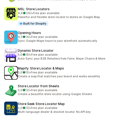
MSL: Store Locators
na 5 gwiazdek
4,6
(35)
•
Free plan available
Łączna liczba recenzji: 35
Powerful and flexible store locator to stores on Google Map
Built for Shopify
Opening Hours
na 5 gwiazdek
4,3
(4)
•
Free plan available
Łączna liczba recenzji: 4
Sync Google Maps hours to your storefront automatically
Dynamic Store Locator
na 5 gwiazdek
5,0
(6)
•
Free plan available
Łączna liczba recenzji: 6
Auto-Sync your B2B Retailers from Faire, Major Chains & More
Mapify: Store Locator & Maps
na 5 gwiazdek
5,0
(5)
•
Free plan available
Łączna liczba recenzji: 5
Create a map that matches your brand and works smoothly
Store Locator from Sheets
na 5 gwiazdek
5,0
(2)
•
Free plan available
Łączna liczba recenzji: 2
Create a beautiful store locator using Google Sheets
Store Seek Store Locator Map
na 5 gwiazdek
5,0
(3)
•
Free plan available
Łączna liczba recenzji: 3
Multi-language dealer & stockist locator. No API key.