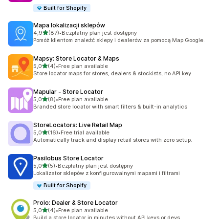
Built for Shopify
Mapa lokalizacji sklepów
na 5 gwiazdek
4,9
(87)
•
Bezpłatny plan jest dostępny
Łączna liczba recenzji: 87
Pomóż klientom znaleźć sklepy i dealerów za pomocą Map Google.
Mapsy: Store Locator & Maps
na 5 gwiazdek
5,0
(4)
•
Free plan available
Łączna liczba recenzji: 4
Store locator maps for stores, dealers & stockists, no API key
Mapular ‑ Store Locator
na 5 gwiazdek
5,0
(8)
•
Free plan available
Łączna liczba recenzji: 8
Branded store locator with smart filters & built-in analytics
StoreLocators: Live Retail Map
na 5 gwiazdek
5,0
(16)
•
Free trial available
Łączna liczba recenzji: 16
Automatically track and display retail stores with zero setup.
Pasilobus Store Locator
na 5 gwiazdek
5,0
(5)
•
Bezpłatny plan jest dostępny
Łączna liczba recenzji: 5
Lokalizator sklepów z konfigurowalnymi mapami i filtrami
Built for Shopify
Prolo: Dealer & Store Locator
na 5 gwiazdek
5,0
(4)
•
Free plan available
Łączna liczba recenzji: 4
Build a store locator in minutes without API keys or devs