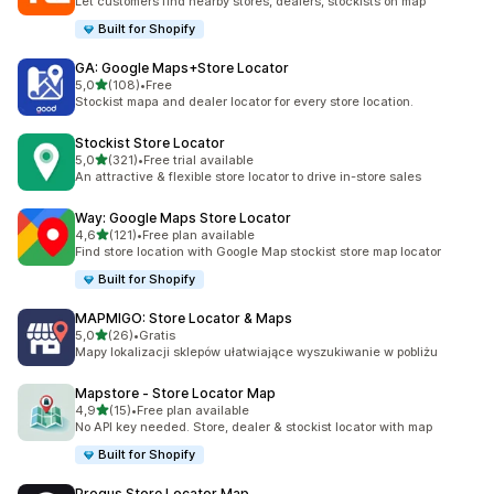
Let customers find nearby stores, dealers, stockists on map
Built for Shopify
GA: Google Maps+Store Locator
na 5 gwiazdek
5,0
(108)
•
Free
Łączna liczba recenzji: 108
Stockist mapa and dealer locator for every store location.
Stockist Store Locator
na 5 gwiazdek
5,0
(321)
•
Free trial available
Łączna liczba recenzji: 321
An attractive & flexible store locator to drive in-store sales
Way: Google Maps Store Locator
na 5 gwiazdek
4,6
(121)
•
Free plan available
Łączna liczba recenzji: 121
Find store location with Google Map stockist store map locator
Built for Shopify
MAPMIGO: Store Locator & Maps
na 5 gwiazdek
5,0
(26)
•
Gratis
Łączna liczba recenzji: 26
Mapy lokalizacji sklepów ułatwiające wyszukiwanie w pobliżu
Mapstore ‑ Store Locator Map
na 5 gwiazdek
4,9
(15)
•
Free plan available
Łączna liczba recenzji: 15
No API key needed. Store, dealer & stockist locator with map
Built for Shopify
Progus Store Locator Map