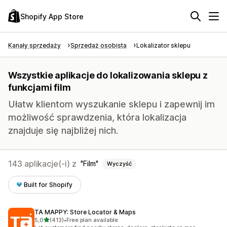
Shopify App Store
Kanały sprzedaży
Sprzedaż osobista
Lokalizator sklepu
Wszystkie aplikacje do lokalizowania sklepu z
funkcjami film
Ułatw klientom wyszukanie sklepu i zapewnij im
możliwość sprawdzenia, która lokalizacja
znajduje się najbliżej nich.
143 aplikacje(-i) z
Film
Wyczyść
Built for Shopify
TA MAPPY: Store Locator & Maps
na 5 gwiazdek
5,0
(413)
•
Free plan available
Łączna liczba recenzji: 413