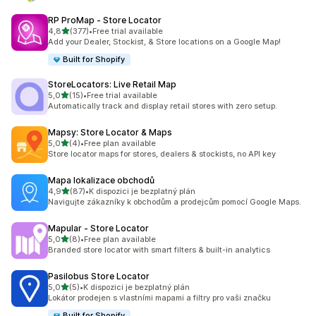
RP ProMap ‑ Store Locator
z 5 hvězd
4,8
(377)
•
Free trial available
Celkový počet recenzí: 377
Add your Dealer, Stockist, & Store locations on a Google Map!
Built for Shopify
StoreLocators: Live Retail Map
z 5 hvězd
5,0
(15)
•
Free trial available
Celkový počet recenzí: 15
Automatically track and display retail stores with zero setup.
Mapsy: Store Locator & Maps
z 5 hvězd
5,0
(4)
•
Free plan available
Celkový počet recenzí: 4
Store locator maps for stores, dealers & stockists, no API key
Mapa lokalizace obchodů
z 5 hvězd
4,9
(87)
•
K dispozici je bezplatný plán
Celkový počet recenzí: 87
Navigujte zákazníky k obchodům a prodejcům pomocí Google Maps.
Mapular ‑ Store Locator
z 5 hvězd
5,0
(8)
•
Free plan available
Celkový počet recenzí: 8
Branded store locator with smart filters & built-in analytics
Pasilobus Store Locator
z 5 hvězd
5,0
(5)
•
K dispozici je bezplatný plán
Celkový počet recenzí: 5
Lokátor prodejen s vlastními mapami a filtry pro vaši značku
Built for Shopify