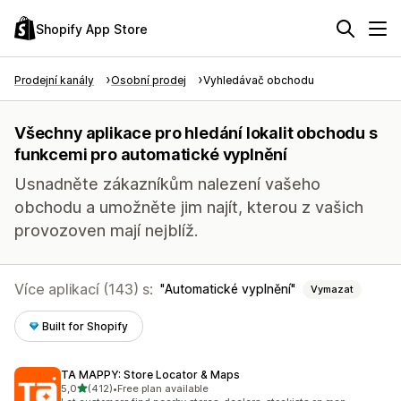
Shopify App Store
Prodejní kanály
Osobní prodej
Vyhledávač obchodu
Všechny aplikace pro hledání lokalit obchodu s
funkcemi pro automatické vyplnění
Usnadněte zákazníkům nalezení vašeho
obchodu a umožněte jim najít, kterou z vašich
provozoven mají nejblíž.
Více aplikací (143) s:
Automatické vyplnění
Vymazat
Built for Shopify
TA MAPPY: Store Locator & Maps
z 5 hvězd
5,0
(412)
•
Free plan available
Celkový počet recenzí: 412