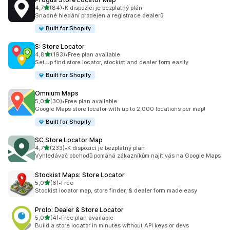
z 5 hvězd
4,7
(84)
•
K dispozici je bezplatný plán
Celkový počet recenzí: 84
Snadné hledání prodejen a registrace dealerů
Built for Shopify
S: Store Locator
z 5 hvězd
4,8
(193)
•
Free plan available
Celkový počet recenzí: 193
Set up find store locator, stockist and dealer form easily
Built for Shopify
Omnium Maps
z 5 hvězd
5,0
(30)
•
Free plan available
Celkový počet recenzí: 30
Google Maps store locator with up to 2,000 locations per map!
Built for Shopify
SC Store Locator Map
z 5 hvězd
4,7
(233)
•
K dispozici je bezplatný plán
Celkový počet recenzí: 233
Vyhledávač obchodů pomáhá zákazníkům najít vás na Google Maps
Stockist Maps: Store Locator
z 5 hvězd
5,0
(6)
•
Free
Celkový počet recenzí: 6
Stockist locator map, store finder, & dealer form made easy
Prolo: Dealer & Store Locator
z 5 hvězd
5,0
(4)
•
Free plan available
Celkový počet recenzí: 4
Build a store locator in minutes without API keys or devs