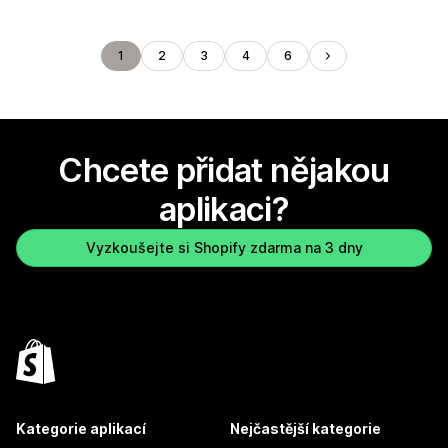
1
2
3
4
6
Chcete přidat nějakou
aplikaci?
Vyzkoušejte si Shopify zdarma na 3 dny
Kategorie aplikací
Nejčastější kategorie