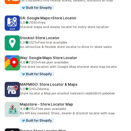
Let customers find nearby stores, dealers, stockists on map
Built for Shopify
GA: Google Maps+Store Locator
z 5 hvězd
5,0
(108)
•
Free
Celkový počet recenzí: 108
Stockist mapa and dealer locator for every store location.
Stockist Store Locator
z 5 hvězd
5,0
(321)
•
Free trial available
Celkový počet recenzí: 321
An attractive & flexible store locator to drive in-store sales
Way: Google Maps Store Locator
z 5 hvězd
4,6
(120)
•
Free plan available
Celkový počet recenzí: 120
Find store location with Google Map stockist store map locator
Built for Shopify
MAPMIGO: Store Locator & Maps
z 5 hvězd
5,0
(24)
•
Zdarma
Celkový počet recenzí: 24
Store locator a Map pro snadné nalezení nejbližších poboček
Mapstore ‑ Store Locator Map
z 5 hvězd
4,9
(15)
•
Free plan available
Celkový počet recenzí: 15
No API key needed. Store, dealer & stockist locator with map
Built for Shopify
Progus Store Locator Map