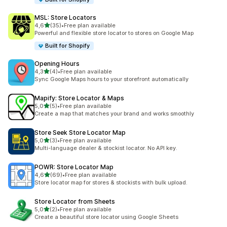
MSL: Store Locators
z 5 hvězd
4,6
(35)
•
Free plan available
Celkový počet recenzí: 35
Powerful and flexible store locator to stores on Google Map
Built for Shopify
Opening Hours
z 5 hvězd
4,3
(4)
•
Free plan available
Celkový počet recenzí: 4
Sync Google Maps hours to your storefront automatically
Mapify: Store Locator & Maps
z 5 hvězd
5,0
(5)
•
Free plan available
Celkový počet recenzí: 5
Create a map that matches your brand and works smoothly
Store Seek Store Locator Map
z 5 hvězd
5,0
(3)
•
Free plan available
Celkový počet recenzí: 3
Multi-language dealer & stockist locator. No API key.
POWR: Store Locator Map
z 5 hvězd
4,6
(69)
•
Free plan available
Celkový počet recenzí: 69
Store locator map for stores & stockists with bulk upload.
Store Locator from Sheets
z 5 hvězd
5,0
(2)
•
Free plan available
Celkový počet recenzí: 2
Create a beautiful store locator using Google Sheets