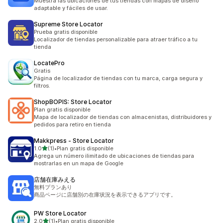
Muestra las ubicaciones de tus tiendas con mapas de diseño
adaptable y fáciles de usar.
Supreme Store Locator
Prueba gratis disponible
Localizador de tiendas personalizable para atraer tráfico a tu
tienda
LocatePro
Gratis
Página de localizador de tiendas con tu marca, carga segura y
filtros.
ShopBOPIS: Store Locator
Plan gratis disponible
Mapa de localizador de tiendas con almacenistas, distribuidores y
pedidos para retiro en tienda
Makkpress ‑ Store Locator
de 5 estrellas
1.0
(1)
•
Plan gratis disponible
1 reseñas en total
Agrega un número ilimitado de ubicaciones de tiendas para
mostrarlas en un mapa de Google
店舗在庫みえる
無料プランあり
商品ページに店舗別の在庫状況を表示できるアプリです。
PW Store Locator
de 5 estrellas
2.0
(1)
•
Plan gratis disponible