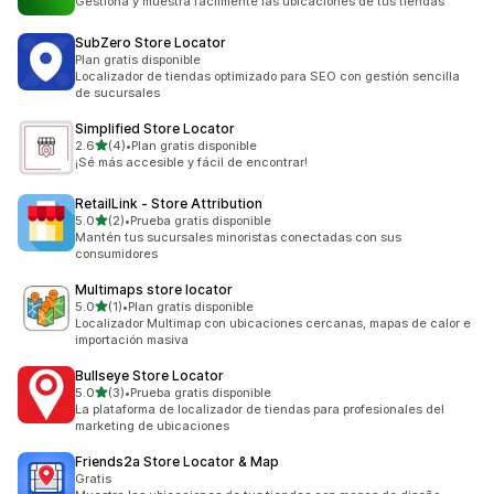
Gestiona y muestra fácilmente las ubicaciones de tus tiendas
SubZero Store Locator
Plan gratis disponible
Localizador de tiendas optimizado para SEO con gestión sencilla
de sucursales
Simplified Store Locator
de 5 estrellas
2.6
(4)
•
Plan gratis disponible
4 reseñas en total
¡Sé más accesible y fácil de encontrar!
RetailLink ‑ Store Attribution
de 5 estrellas
5.0
(2)
•
Prueba gratis disponible
2 reseñas en total
Mantén tus sucursales minoristas conectadas con sus
consumidores
Multimaps store locator
de 5 estrellas
5.0
(1)
•
Plan gratis disponible
1 reseñas en total
Localizador Multimap con ubicaciones cercanas, mapas de calor e
importación masiva
Bullseye Store Locator
de 5 estrellas
5.0
(3)
•
Prueba gratis disponible
3 reseñas en total
La plataforma de localizador de tiendas para profesionales del
marketing de ubicaciones
Friends2a Store Locator & Map
Gratis