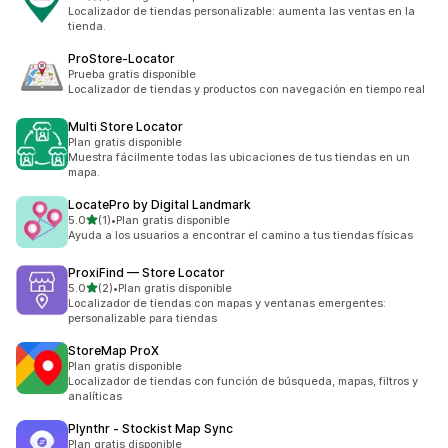
1 reseñas en total
Localizador de tiendas personalizable: aumenta las ventas en la
tienda.
ProStore‑Locator
Prueba gratis disponible
Localizador de tiendas y productos con navegación en tiempo real
Multi Store Locator
Plan gratis disponible
Muestra fácilmente todas las ubicaciones de tus tiendas en un
mapa.
LocatePro by Digital Landmark
de 5 estrellas
5.0
(1)
•
Plan gratis disponible
1 reseñas en total
Ayuda a los usuarios a encontrar el camino a tus tiendas físicas
ProxiFind — Store Locator
de 5 estrellas
5.0
(2)
•
Plan gratis disponible
2 reseñas en total
Localizador de tiendas con mapas y ventanas emergentes:
personalizable para tiendas
StoreMap ProX
Plan gratis disponible
Localizador de tiendas con función de búsqueda, mapas, filtros y
analíticas
Plynthr ‑ Stockist Map Sync
Plan gratis disponible