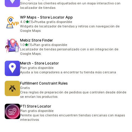
Sincroniza los clientes etiquetados en un mapa interactivo con
localizador de tiendas
WP Maps ‑ Store Locator App
de 5 estrellas
4.0
(1)
•
Prueba gratis disponible
1 reseñas en total
Widgets de localizador de tiendas y retiros con navegación de
Google Maps
Mebiz Store Finder
de 5 estrellas
1.0
(1)
•
Plan gratis disponible
1 reseñas en total
Localizador de tiendas personalizado con o sin integración de
Google Maps.
Merch ‑ Store Locator
Plan gratis disponible
Ayuda a los compradores a encontrar tu tienda más cercana
Fulfillment Constraint Rules
Gratis
Crea reglas de preparación de pedidos que controlen desde dónde
se envían los productos
PTI Store Locator
Plan gratis disponible
Permite que los clientes encuentren tiendas cercanas con mapas
interactivos