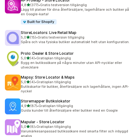
RP ProMap ‑ Store Locator
av 5 stjärnor
4,8
(377)
•
Gratis testversion tillgänglig
377 recensioner totalt
Lägg till platser för dina återförsäljare, lagerhållare och butiker på
en Google-karta!
Built for Shopify
StoreLocators: Live Retail Map
av 5 stjärnor
5,0
(15)
•
Gratis testversion tillgänglig
15 recensioner totalt
Spåra och visa fysiska butiker automatiskt helt utan konfiguration.
Prolo: Dealer & Store Locator
av 5 stjärnor
5,0
(4)
•
Gratisplan tillgänglig
4 recensioner totalt
Bygg en butikssökare på några minuter utan API-nycklar eller
utvecklare
Mapsy: Store Locator & Maps
av 5 stjärnor
5,0
(4)
•
Gratisplan tillgänglig
4 recensioner totalt
Butikskartor för butiker, återförsäljare och lagerhållare, ingen API-
nyckel
Storemapper Butikslokator
av 5 stjärnor
4,9
(87)
•
Gratisplan tillgänglig
87 recensioner totalt
Guida kunder till återförsäljare eller butiker med en Google
Mapular ‑ Store Locator
av 5 stjärnor
5,0
(8)
•
Gratisplan tillgänglig
8 recensioner totalt
Varumärkesanpassad butikssökare med smarta filter och inbyggd
analys