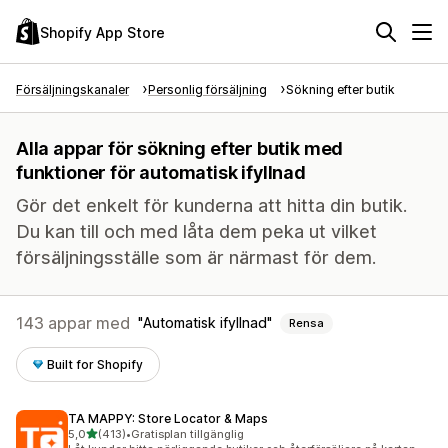
Shopify App Store
Försäljningskanaler
Personlig försäljning
Sökning efter butik
Alla appar för sökning efter butik med
funktioner för automatisk ifyllnad
Gör det enkelt för kunderna att hitta din butik.
Du kan till och med låta dem peka ut vilket
försäljningsställe som är närmast för dem.
143 appar med
Automatisk ifyllnad
Rensa
Built for Shopify
TA MAPPY: Store Locator & Maps
av 5 stjärnor
5,0
(413)
•
Gratisplan tillgänglig
413 recensioner totalt