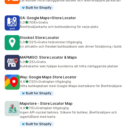
Låt kunder hitta närliggande butiker och återförsäljare på kartan
Built for Shopify
GA: Google Maps+Store Locator
av 5 stjärnor
5,0
(108)
•
Gratis
108 recensioner totalt
Återförsäljarkarta och butikssökning för varje plats.
Stockist Store Locator
av 5 stjärnor
5,0
(321)
•
Gratis testversion tillgänglig
321 recensioner totalt
En attraktiv och flexibel butikssökare som driver försäljning i butik
MAPMIGO: Store Locator & Maps
av 5 stjärnor
5,0
(25)
•
Gratis
25 recensioner totalt
Butikskartor som hjälper kunderna att hitta närliggande platser
Way: Google Maps Store Locator
av 5 stjärnor
4,6
(120)
•
Gratisplan tillgänglig
120 recensioner totalt
Hitta butiksplatser med Google Maps-kartsökare för återförsäljare
Built for Shopify
Mapstore ‑ Store Locator Map
av 5 stjärnor
4,9
(15)
•
Gratisplan tillgänglig
15 recensioner totalt
Ingen API-nyckel behövs. Sökare för butiker, återförsäljare och
lagerhållare med karta
Built for Shopify