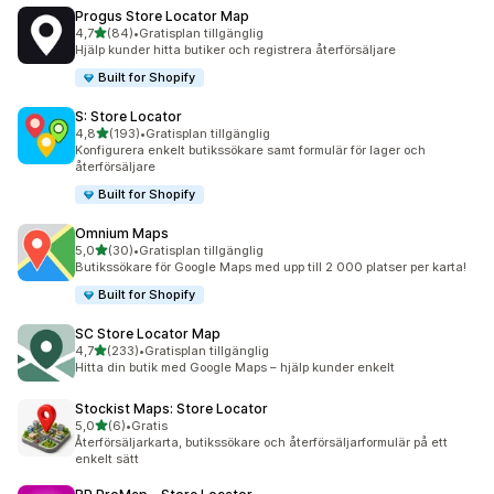
Progus Store Locator Map
av 5 stjärnor
4,7
(84)
•
Gratisplan tillgänglig
84 recensioner totalt
Hjälp kunder hitta butiker och registrera återförsäljare
Built for Shopify
S: Store Locator
av 5 stjärnor
4,8
(193)
•
Gratisplan tillgänglig
193 recensioner totalt
Konfigurera enkelt butikssökare samt formulär för lager och
återförsäljare
Built for Shopify
Omnium Maps
av 5 stjärnor
5,0
(30)
•
Gratisplan tillgänglig
30 recensioner totalt
Butikssökare för Google Maps med upp till 2 000 platser per karta!
Built for Shopify
SC Store Locator Map
av 5 stjärnor
4,7
(233)
•
Gratisplan tillgänglig
233 recensioner totalt
Hitta din butik med Google Maps – hjälp kunder enkelt
Stockist Maps: Store Locator
av 5 stjärnor
5,0
(6)
•
Gratis
6 recensioner totalt
Återförsäljarkarta, butikssökare och återförsäljarformulär på ett
enkelt sätt