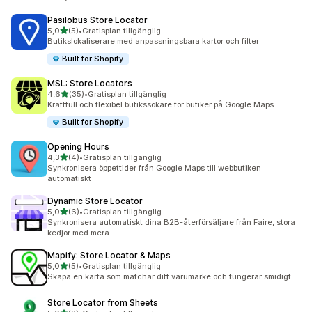
Pasilobus Store Locator
av 5 stjärnor
5,0
(5)
•
Gratisplan tillgänglig
5 recensioner totalt
Butikslokaliserare med anpassningsbara kartor och filter
Built for Shopify
MSL: Store Locators
av 5 stjärnor
4,6
(35)
•
Gratisplan tillgänglig
35 recensioner totalt
Kraftfull och flexibel butikssökare för butiker på Google Maps
Built for Shopify
Opening Hours
av 5 stjärnor
4,3
(4)
•
Gratisplan tillgänglig
4 recensioner totalt
Synkronisera öppettider från Google Maps till webbutiken
automatiskt
Dynamic Store Locator
av 5 stjärnor
5,0
(6)
•
Gratisplan tillgänglig
6 recensioner totalt
Synkronisera automatiskt dina B2B-återförsäljare från Faire, stora
kedjor med mera
Mapify: Store Locator & Maps
av 5 stjärnor
5,0
(5)
•
Gratisplan tillgänglig
5 recensioner totalt
Skapa en karta som matchar ditt varumärke och fungerar smidigt
Store Locator from Sheets