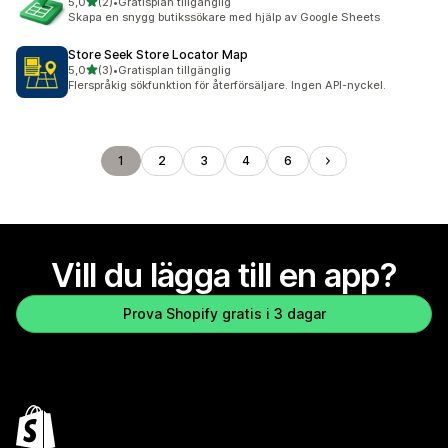
av 5 stjärnor
5,0
(2)
•
Gratisplan tillgänglig
2 recensioner totalt
Skapa en snygg butikssökare med hjälp av Google Sheets
Store Seek Store Locator Map
av 5 stjärnor
5,0
(3)
•
Gratisplan tillgänglig
3 recensioner totalt
Flerspråkig sökfunktion för återförsäljare. Ingen API-nyckel.
1
2
3
4
6
Vill du lägga till en app?
Prova Shopify gratis i 3 dagar