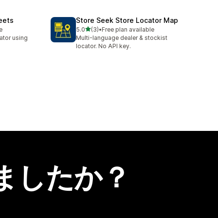
eets
Store Seek Store Locator Map
5つ星中
e
5.0
(3)
•
Free plan available
合計レビュー数：3件
cator using
Multi-language dealer & stockist
locator. No API key.
ましたか？