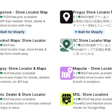
pstore ‑ Store Locator Map
Progus Store Locator
5つ星中
5つ星中
(15)
•
Free plan available
4.7
(84)
•
無料プランあり
計レビュー数：15件
合計レビュー数：84件
API key needed. Store, dealer &
お客様が地元の店舗を簡単に
ckist locator with map
ディーラー登録もスムーズに
Built for Shopify
Built for Shopify
ockist Maps: Store Locator
SC Store Locator Map
5つ星中
5つ星中
(6)
•
Free
4.7
(233)
•
無料プランあり
計レビュー数：6件
合計レビュー数：233件
ckist locator map, store finder, &
Googleマップで店舗を検
ler form made easy
に見つけられる
psy: Store Locator & Maps
Mapular ‑ Store Locat
5つ星中
5つ星中
(4)
•
Free plan available
5.0
(8)
•
Free plan availabl
計レビュー数：4件
合計レビュー数：8件
re locator maps for stores, dealers
Branded store locator with 
tockists, no API key
& built-in analytics
olo: Dealer & Store Locator
MSL: Store Locators
5つ星中
5つ星中
(4)
•
Free plan available
4.6
(35)
•
Free plan availa
計レビュー数：4件
合計レビュー数：35件
ld a store locator in minutes without
Powerful and flexible store
 keys or devs
stores on Google Map