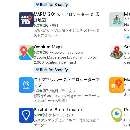
Built for Shopify
MAPMIGO: ストアロケーター ＆ 店
Ma
舗地図
4.9
合
No 
5つ星中
5.0
(26)
•
無料
合計レビュー数：26件
sto
お客様が近くの店舗をすぐに見つけられる
ストアロケーター
Omnium Maps
St
5つ星中
5.0
(30)
•
Free plan available
5.0
合計レビュー数：30件
合
Google Maps store locator with up to
Sto
2,000 locations per map!
dea
Built for Shopify
ストアマッパー ストアロケーターマ
Ma
ップ
5.0
合
Sto
5つ星中
4.9
(87)
•
無料プランあり
合計レビュー数：87件
& s
顧客をGoogleマップ付きのディーラー/ス
トアロケータへ誘導！
Pasilobus Store Locator
Pr
5つ星中
5.0
(5)
•
無料プランあり
5.0
合計レビュー数：5件
合
カスタムマップとフィルター付きの店舗ロ
Bui
ケーター
API