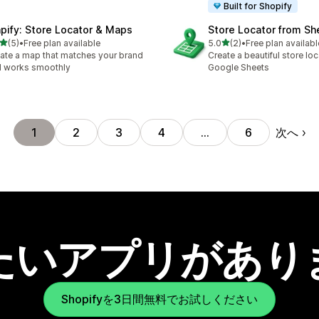
Built for Shopify
pify: Store Locator & Maps
Store Locator from Sh
5つ星中
5つ星中
(5)
•
Free plan available
5.0
(2)
•
Free plan availabl
計レビュー数：5件
合計レビュー数：2件
ate a map that matches your brand
Create a beautiful store lo
 works smoothly
Google Sheets
次へ
1
2
3
4
…
6
たいアプリがあり
Shopifyを3日間無料でお試しください