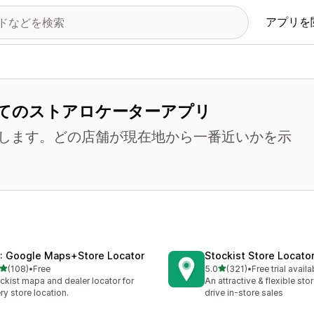
アプリを
てのストアロケーターアプリ
します。どの店舗が現在地から一番近いかを示
: Google Maps+Store Locator
Stockist Store Locato
5つ星中
5つ星中
(108)
•
Free
5.0
(321)
•
Free trial availa
計レビュー数：108件
合計レビュー数：321件
ckist mapa and dealer locator for
An attractive & flexible sto
ry store location.
drive in-store sales