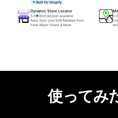
Built for Shopify
Dynamic Store Locator
Ma
5つ星中
5.0
(6)
•
Free plan available
5.0
合計レビュー数：6件
合
Auto-Sync your B2B Retailers from
Cre
Faire, Major Chains & More
and
使ってみ