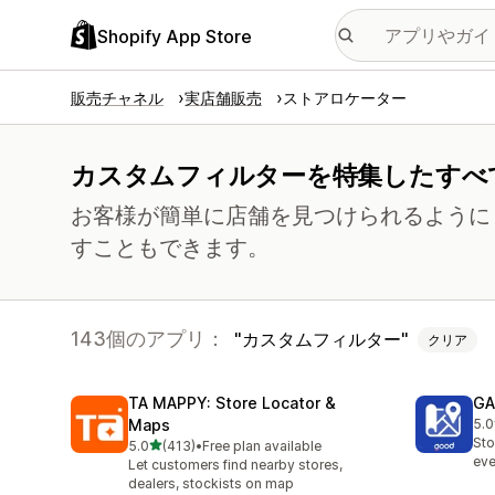
Shopify App Store
販売チャネル
実店舗販売
ストアロケーター
カスタムフィルターを特集したすべ
お客様が簡単に店舗を見つけられるように
すこともできます。
143個のアプリ：
カスタムフィルター
クリア
TA MAPPY: Store Locator &
GA
Maps
5.0
合
Sto
5つ星中
5.0
(413)
•
Free plan available
合計レビュー数：413件
eve
Let customers find nearby stores,
dealers, stockists on map