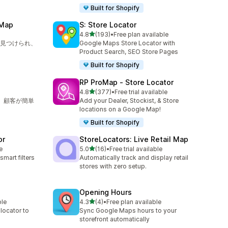
Built for Shopify
 Map
S: Store Locator
5つ星中
4.8
(193)
•
Free plan available
合計レビュー数：193件
見つけられ、
Google Maps Store Locator with
Product Search, SEO Store Pages
Built for Shopify
RP ProMap ‑ Store Locator
5つ星中
4.8
(377)
•
Free trial available
合計レビュー数：377件
索、顧客が簡単
Add your Dealer, Stockist, & Store
locations on a Google Map!
Built for Shopify
or
StoreLocators: Live Retail Map
5つ星中
e
5.0
(16)
•
Free trial available
合計レビュー数：16件
smart filters
Automatically track and display retail
stores with zero setup.
Opening Hours
5つ星中
ble
4.3
(4)
•
Free plan available
合計レビュー数：4件
 locator to
Sync Google Maps hours to your
storefront automatically