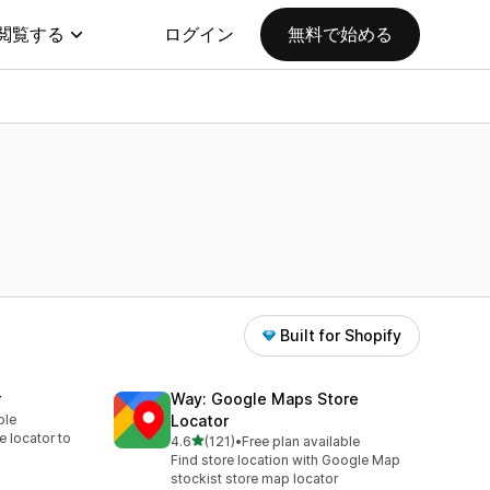
閲覧する
ログイン
無料で始める
Built for Shopify
r
Way: Google Maps Store
ble
Locator
re locator to
5つ星中
4.6
(121)
•
Free plan available
合計レビュー数：121件
Find store location with Google Map
stockist store map locator