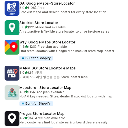
GA: Google Maps+Store Locator
별 5개 중
5.0
(108)
•
Free
총 리뷰 108개
Stockist mapa and dealer locator for every store location.
Stockist Store Locator
별 5개 중
5.0
(321)
•
Free trial available
총 리뷰 321개
An attractive & flexible store locator to drive in-store sales
Way: Google Maps Store Locator
별 5개 중
4.6
(120)
•
Free plan available
총 리뷰 120개
Find store location with Google Map stockist store map locator
Built for Shopify
MAPMIGO: Store Locator & Maps
별 5개 중
5.0
(24)
•
무료
총 리뷰 24개
고객의 오프라인 방문을 돕는 Store locator map
Mapstore ‑ Store Locator Map
별 5개 중
4.9
(15)
•
Free plan available
총 리뷰 15개
No API key needed. Store, dealer & stockist locator with map
Built for Shopify
Progus Store Locator Map
별 5개 중
4.7
(84)
•
Free plan available
총 리뷰 84개
Help customers find local stores & onboard dealers easily