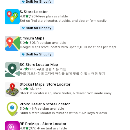
Built for Shopify
S: Store Locator
별 5개 중
4.8
(193)
•
Free plan available
총 리뷰 193개
Set up find store locator, stockist and dealer form easily
Built for Shopify
Omnium Maps
별 5개 중
5.0
(30)
•
Free plan available
총 리뷰 30개
Google Maps store locator with up to 2,000 locations per map!
Built for Shopify
SC Store Locator Map
별 5개 중
4.7
(233)
•
무료 플랜 사용 가능
총 리뷰 233개
구글 지도와 함께 고객이 매장을 쉽게 찾을 수 있는 매장 찾기
Stockist Maps: Store Locator
별 5개 중
5.0
(6)
•
Free
총 리뷰 6개
Stockist locator map, store finder, & dealer form made easy
Prolo: Dealer & Store Locator
별 5개 중
5.0
(4)
•
Free plan available
총 리뷰 4개
Build a store locator in minutes without API keys or devs
RP ProMap ‑ Store Locator
별 5개 중
4.8
(377)
•
Free trial available