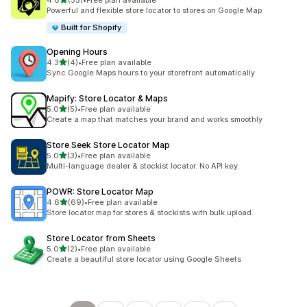
4.6
(35)
•
Free plan available
총 리뷰 35개
Powerful and flexible store locator to stores on Google Map
Built for Shopify
Opening Hours
별 5개 중
4.3
(4)
•
Free plan available
총 리뷰 4개
Sync Google Maps hours to your storefront automatically
Mapify: Store Locator & Maps
별 5개 중
5.0
(5)
•
Free plan available
총 리뷰 5개
Create a map that matches your brand and works smoothly
Store Seek Store Locator Map
별 5개 중
5.0
(3)
•
Free plan available
총 리뷰 3개
Multi-language dealer & stockist locator. No API key.
POWR: Store Locator Map
별 5개 중
4.6
(69)
•
Free plan available
총 리뷰 69개
Store locator map for stores & stockists with bulk upload.
Store Locator from Sheets
별 5개 중
5.0
(2)
•
Free plan available
총 리뷰 2개
Create a beautiful store locator using Google Sheets