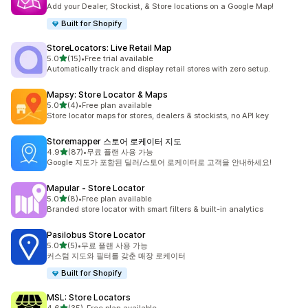
총 리뷰 377개
Add your Dealer, Stockist, & Store locations on a Google Map!
Built for Shopify
StoreLocators: Live Retail Map
별 5개 중
5.0
(15)
•
Free trial available
총 리뷰 15개
Automatically track and display retail stores with zero setup.
Mapsy: Store Locator & Maps
별 5개 중
5.0
(4)
•
Free plan available
총 리뷰 4개
Store locator maps for stores, dealers & stockists, no API key
Storemapper 스토어 로케이터 지도
별 5개 중
4.9
(87)
•
무료 플랜 사용 가능
총 리뷰 87개
Google 지도가 포함된 딜러/스토어 로케이터로 고객을 안내하세요!
Mapular ‑ Store Locator
별 5개 중
5.0
(8)
•
Free plan available
총 리뷰 8개
Branded store locator with smart filters & built-in analytics
Pasilobus Store Locator
별 5개 중
5.0
(5)
•
무료 플랜 사용 가능
총 리뷰 5개
커스텀 지도와 필터를 갖춘 매장 로케이터
Built for Shopify
MSL: Store Locators
별 5개 중