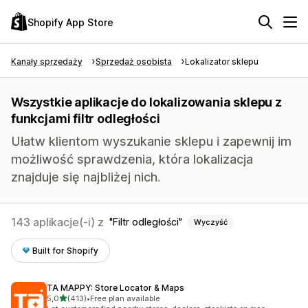
Shopify App Store
Kanały sprzedaży
Sprzedaż osobista
Lokalizator sklepu
Wszystkie aplikacje do lokalizowania sklepu z
funkcjami filtr odległości
Ułatw klientom wyszukanie sklepu i zapewnij im
możliwość sprawdzenia, która lokalizacja
znajduje się najbliżej nich.
143 aplikacje(-i) z
Filtr odległości
Wyczyść
Built for Shopify
TA MAPPY: Store Locator & Maps
na 5 gwiazdek
5,0
(413)
•
Free plan available
Łączna liczba recenzji: 413