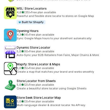
MSL: Store Locators
na 5 gwiazdek
4,6
(35)
•
Free plan available
Łączna liczba recenzji: 35
Powerful and flexible store locator to stores on Google Map
Built for Shopify
Opening Hours
na 5 gwiazdek
4,3
(4)
•
Free plan available
Łączna liczba recenzji: 4
Sync Google Maps hours to your storefront automatically
Dynamic Store Locator
na 5 gwiazdek
5,0
(6)
•
Free plan available
Łączna liczba recenzji: 6
Auto-Sync your B2B Retailers from Faire, Major Chains & More
Mapify: Store Locator & Maps
na 5 gwiazdek
5,0
(5)
•
Free plan available
Łączna liczba recenzji: 5
Create a map that matches your brand and works smoothly
Store Locator from Sheets
na 5 gwiazdek
5,0
(2)
•
Free plan available
Łączna liczba recenzji: 2
Create a beautiful store locator using Google Sheets
Store Seek Store Locator Map
na 5 gwiazdek
5,0
(3)
•
Free plan available
Łączna liczba recenzji: 3
Multi-language dealer & stockist locator. No API key.