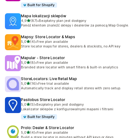
Built for Shopify
Mapa lokalizacji sklepów
na 5 gwiazdek
4,9
(87)
•
Bezpłatny plan jest dostępny
Łączna liczba recenzji: 87
Pomóż klientom znaleźć sklepy i dealerów za pomocą Map Google.
Mapsy: Store Locator & Maps
na 5 gwiazdek
5,0
(4)
•
Free plan available
Łączna liczba recenzji: 4
Store locator maps for stores, dealers & stockists, no API key
Mapular ‑ Store Locator
na 5 gwiazdek
5,0
(8)
•
Free plan available
Łączna liczba recenzji: 8
Branded store locator with smart filters & built-in analytics
StoreLocators: Live Retail Map
na 5 gwiazdek
5,0
(16)
•
Free trial available
Łączna liczba recenzji: 16
Automatically track and display retail stores with zero setup.
Pasilobus Store Locator
na 5 gwiazdek
5,0
(5)
•
Bezpłatny plan jest dostępny
Łączna liczba recenzji: 5
Lokalizator sklepów z konfigurowalnymi mapami i filtrami
Built for Shopify
Prolo: Dealer & Store Locator
na 5 gwiazdek
5,0
(4)
•
Free plan available
Łączna liczba recenzji: 4
Build a store locator in minutes without API keys or devs