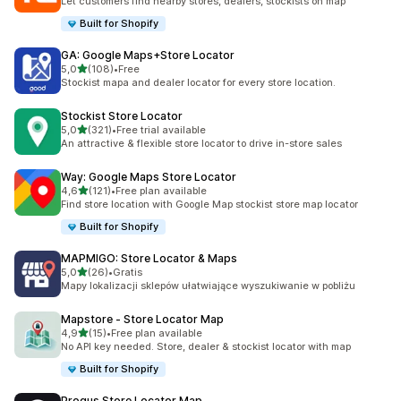
Let customers find nearby stores, dealers, stockists on map
Built for Shopify
GA: Google Maps+Store Locator
na 5 gwiazdek
5,0
(108)
•
Free
Łączna liczba recenzji: 108
Stockist mapa and dealer locator for every store location.
Stockist Store Locator
na 5 gwiazdek
5,0
(321)
•
Free trial available
Łączna liczba recenzji: 321
An attractive & flexible store locator to drive in-store sales
Way: Google Maps Store Locator
na 5 gwiazdek
4,6
(121)
•
Free plan available
Łączna liczba recenzji: 121
Find store location with Google Map stockist store map locator
Built for Shopify
MAPMIGO: Store Locator & Maps
na 5 gwiazdek
5,0
(26)
•
Gratis
Łączna liczba recenzji: 26
Mapy lokalizacji sklepów ułatwiające wyszukiwanie w pobliżu
Mapstore ‑ Store Locator Map
na 5 gwiazdek
4,9
(15)
•
Free plan available
Łączna liczba recenzji: 15
No API key needed. Store, dealer & stockist locator with map
Built for Shopify
Progus Store Locator Map