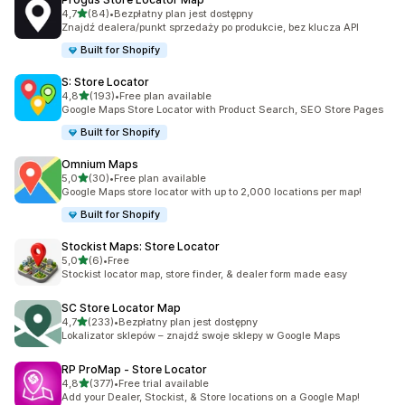
na 5 gwiazdek
4,7
(84)
•
Bezpłatny plan jest dostępny
Łączna liczba recenzji: 84
Znajdź dealera/punkt sprzedaży po produkcie, bez klucza API
Built for Shopify
S: Store Locator
na 5 gwiazdek
4,8
(193)
•
Free plan available
Łączna liczba recenzji: 193
Google Maps Store Locator with Product Search, SEO Store Pages
Built for Shopify
Omnium Maps
na 5 gwiazdek
5,0
(30)
•
Free plan available
Łączna liczba recenzji: 30
Google Maps store locator with up to 2,000 locations per map!
Built for Shopify
Stockist Maps: Store Locator
na 5 gwiazdek
5,0
(6)
•
Free
Łączna liczba recenzji: 6
Stockist locator map, store finder, & dealer form made easy
SC Store Locator Map
na 5 gwiazdek
4,7
(233)
•
Bezpłatny plan jest dostępny
Łączna liczba recenzji: 233
Lokalizator sklepów – znajdź swoje sklepy w Google Maps
RP ProMap ‑ Store Locator
na 5 gwiazdek
4,8
(377)
•
Free trial available
Łączna liczba recenzji: 377
Add your Dealer, Stockist, & Store locations on a Google Map!