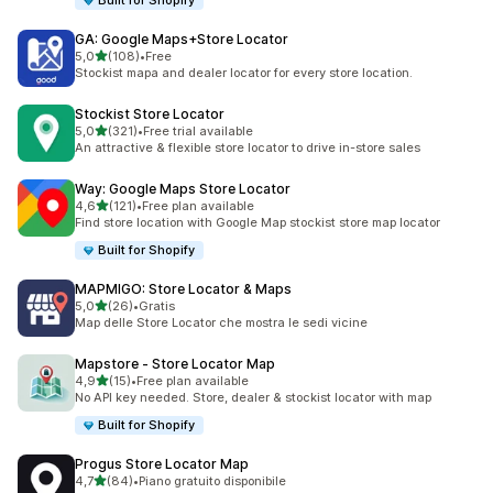
Built for Shopify
GA: Google Maps+Store Locator
stelle su 5
5,0
(108)
•
Free
108 recensioni totali
Stockist mapa and dealer locator for every store location.
Stockist Store Locator
stelle su 5
5,0
(321)
•
Free trial available
321 recensioni totali
An attractive & flexible store locator to drive in-store sales
Way: Google Maps Store Locator
stelle su 5
4,6
(121)
•
Free plan available
121 recensioni totali
Find store location with Google Map stockist store map locator
Built for Shopify
MAPMIGO: Store Locator & Maps
stelle su 5
5,0
(26)
•
Gratis
26 recensioni totali
Map delle Store Locator che mostra le sedi vicine
Mapstore ‑ Store Locator Map
stelle su 5
4,9
(15)
•
Free plan available
15 recensioni totali
No API key needed. Store, dealer & stockist locator with map
Built for Shopify
Progus Store Locator Map
stelle su 5
4,7
(84)
•
Piano gratuito disponibile
84 recensioni totali