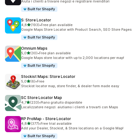
Aiuta i clienti a trovare negozi e registrare rivenditori
Built for Shopify
S: Store Locator
stelle su 5
4,8
(193)
•
Free plan available
193 recensioni totali
Google Maps Store Locator with Product Search, SEO Store Pages
Built for Shopify
Omnium Maps
stelle su 5
5,0
(30)
•
Free plan available
30 recensioni totali
Google Maps store locator with up to 2,000 locations per map!
Built for Shopify
Stockist Maps: Store Locator
stelle su 5
5,0
(6)
•
Free
6 recensioni totali
Stockist locator map, store finder, & dealer form made easy
SC Store Locator Map
stelle su 5
4,7
(233)
•
Piano gratuito disponibile
233 recensioni totali
Localizzatore negozi: aiutiamo i clienti a trovarti con Maps
RP ProMap ‑ Store Locator
stelle su 5
4,8
(377)
•
Free trial available
377 recensioni totali
Add your Dealer, Stockist, & Store locations on a Google Map!
Built for Shopify