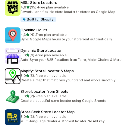
MSL: Store Locators
stelle su 5
4,6
(35)
•
Free plan available
35 recensioni totali
Powerful and flexible store locator to stores on Google Map
Built for Shopify
Opening Hours
stelle su 5
4,3
(4)
•
Free plan available
4 recensioni totali
Sync Google Maps hours to your storefront automatically
Dynamic Store Locator
stelle su 5
5,0
(6)
•
Free plan available
6 recensioni totali
Auto-Sync your B2B Retailers from Faire, Major Chains & More
Mapify: Store Locator & Maps
stelle su 5
5,0
(5)
•
Free plan available
5 recensioni totali
Create a map that matches your brand and works smoothly
Store Locator from Sheets
stelle su 5
5,0
(2)
•
Free plan available
2 recensioni totali
Create a beautiful store locator using Google Sheets
Store Seek Store Locator Map
stelle su 5
5,0
(3)
•
Free plan available
3 recensioni totali
Multi-language dealer & stockist locator. No API key.