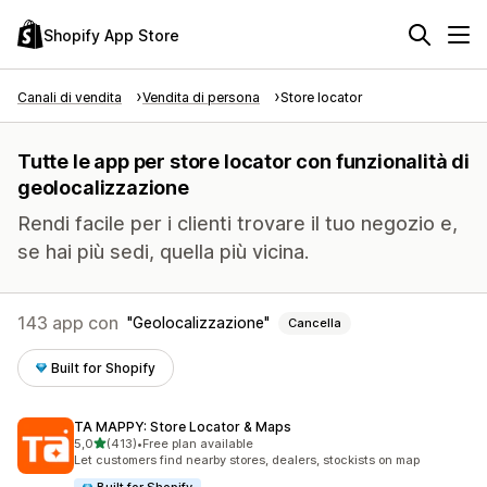
Shopify App Store
Canali di vendita
Vendita di persona
Store locator
Tutte le app per store locator con funzionalità di
geolocalizzazione
Rendi facile per i clienti trovare il tuo negozio e,
se hai più sedi, quella più vicina.
143 app con
Geolocalizzazione
Cancella
Built for Shopify
TA MAPPY: Store Locator & Maps
stelle su 5
5,0
(413)
•
Free plan available
413 recensioni totali
Let customers find nearby stores, dealers, stockists on map