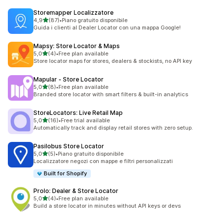
Storemapper Localizzatore
stelle su 5
4,9
(87)
•
Piano gratuito disponibile
87 recensioni totali
Guida i clienti al Dealer Locator con una mappa Google!
Mapsy: Store Locator & Maps
stelle su 5
5,0
(4)
•
Free plan available
4 recensioni totali
Store locator maps for stores, dealers & stockists, no API key
Mapular ‑ Store Locator
stelle su 5
5,0
(8)
•
Free plan available
8 recensioni totali
Branded store locator with smart filters & built-in analytics
StoreLocators: Live Retail Map
stelle su 5
5,0
(16)
•
Free trial available
16 recensioni totali
Automatically track and display retail stores with zero setup.
Pasilobus Store Locator
stelle su 5
5,0
(5)
•
Piano gratuito disponibile
5 recensioni totali
Localizzatore negozi con mappe e filtri personalizzati
Built for Shopify
Prolo: Dealer & Store Locator
stelle su 5
5,0
(4)
•
Free plan available
4 recensioni totali
Build a store locator in minutes without API keys or devs