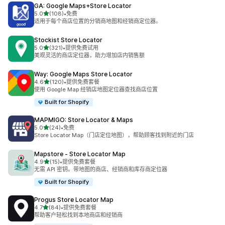
GA: Google Maps+Store Locator
星（满分 5 星）
5.0
(108)
•
免费
总共 108 条评论
适用于每个商店位置的分销商地图和经销商定位器。
Stockist Store Locator
星（满分 5 星）
5.0
(321)
•
提供免费试用
总共 321 条评论
美观灵活的商店定位器，助力增加店内销售额
Way: Google Maps Store Locator
星（满分 5 星）
4.6
(120)
•
提供免费套餐
总共 120 条评论
使用 Google Map 经销店地图定位器查找商店位置
Built for Shopify
MAPMIGO: Store Locator & Maps
星（满分 5 星）
5.0
(24)
•
免费
总共 24 条评论
Store Locator Map（门店定位地图），帮助顾客找到附近的门店
Mapstore ‑ Store Locator Map
星（满分 5 星）
4.9
(15)
•
提供免费套餐
总共 15 条评论
无需 API 密钥。带地图的商店、经销商和库存商定位器
Built for Shopify
Progus Store Locator Map
星（满分 5 星）
4.7
(84)
•
提供免费套餐
总共 84 条评论
帮助客户轻松找到本地商店和经销商