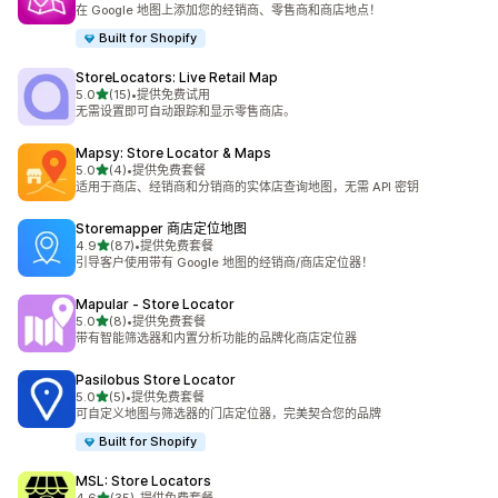
总共 377 条评论
在 Google 地图上添加您的经销商、零售商和商店地点！
Built for Shopify
StoreLocators: Live Retail Map
星（满分 5 星）
5.0
(15)
•
提供免费试用
总共 15 条评论
无需设置即可自动跟踪和显示零售商店。
Mapsy: Store Locator & Maps
星（满分 5 星）
5.0
(4)
•
提供免费套餐
总共 4 条评论
适用于商店、经销商和分销商的实体店查询地图，无需 API 密钥
Storemapper 商店定位地图
星（满分 5 星）
4.9
(87)
•
提供免费套餐
总共 87 条评论
引导客户使用带有 Google 地图的经销商/商店定位器！
Mapular ‑ Store Locator
星（满分 5 星）
5.0
(8)
•
提供免费套餐
总共 8 条评论
带有智能筛选器和内置分析功能的品牌化商店定位器
Pasilobus Store Locator
星（满分 5 星）
5.0
(5)
•
提供免费套餐
总共 5 条评论
可自定义地图与筛选器的门店定位器，完美契合您的品牌
Built for Shopify
MSL: Store Locators
星（满分 5 星）