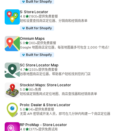
Built for Shopify
S: Store Locator
星（满分 5 星）
4.8
(193)
•
提供免费套餐
总共 193 条评论
轻松设置查找商店定位器、分销商和经销商表单
Built for Shopify
Omnium Maps
星（满分 5 星）
5.0
(30)
•
提供免费套餐
总共 30 条评论
Google 地图商店定位器，每张地图最多可包含 2,000 个地点！
Built for Shopify
SC Store Locator Map
星（满分 5 星）
4.7
(233)
•
提供免费套餐
总共 233 条评论
谷歌地图商店定位器，帮助客户轻松找到您的门店
Stockist Maps: Store Locator
星（满分 5 星）
5.0
(6)
•
免费
总共 6 条评论
轻松搞定销售网点定位地图、商店查找器和经销商表单
Prolo: Dealer & Store Locator
星（满分 5 星）
5.0
(4)
•
提供免费套餐
总共 4 条评论
无需 API 密钥或开发人员，即可在几分钟内构建一个商店定位器
RP ProMap ‑ Store Locator
星（满分 5 星）
4.8
(377)
•
提供免费试用