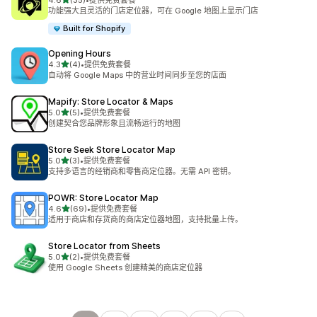
4.6
(35)
•
提供免费套餐
总共 35 条评论
功能强大且灵活的门店定位器，可在 Google 地图上显示门店
Built for Shopify
Opening Hours
星（满分 5 星）
4.3
(4)
•
提供免费套餐
总共 4 条评论
自动将 Google Maps 中的营业时间同步至您的店面
Mapify: Store Locator & Maps
星（满分 5 星）
5.0
(5)
•
提供免费套餐
总共 5 条评论
创建契合您品牌形象且流畅运行的地图
Store Seek Store Locator Map
星（满分 5 星）
5.0
(3)
•
提供免费套餐
总共 3 条评论
支持多语言的经销商和零售商定位器。无需 API 密钥。
POWR: Store Locator Map
星（满分 5 星）
4.6
(69)
•
提供免费套餐
总共 69 条评论
适用于商店和存货商的商店定位器地图，支持批量上传。
Store Locator from Sheets
星（满分 5 星）
5.0
(2)
•
提供免费套餐
总共 2 条评论
使用 Google Sheets 创建精美的商店定位器