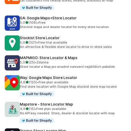
Let customers find nearby stores, dealers, stockists on map
Built for Shopify
GA: Google Maps+Store Locator
z 5 hvězd
5,0
(108)
•
Free
Celkový počet recenzí: 108
Stockist mapa and dealer locator for every store location.
Stockist Store Locator
z 5 hvězd
5,0
(321)
•
Free trial available
Celkový počet recenzí: 321
An attractive & flexible store locator to drive in-store sales
MAPMIGO: Store Locator & Maps
z 5 hvězd
5,0
(25)
•
Zdarma
Celkový počet recenzí: 25
Store locator a Map pro snadné nalezení nejbližších poboček
Way: Google Maps Store Locator
z 5 hvězd
4,6
(120)
•
Free plan available
Celkový počet recenzí: 120
Find store location with Google Map stockist store map locator
Built for Shopify
Mapstore ‑ Store Locator Map
z 5 hvězd
4,9
(15)
•
Free plan available
Celkový počet recenzí: 15
No API key needed. Store, dealer & stockist locator with map
Built for Shopify
Progus Store Locator Map