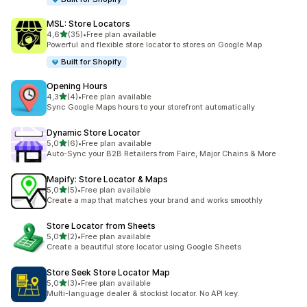
MSL: Store Locators
z 5 hvězd
4,6
(35)
•
Free plan available
Celkový počet recenzí: 35
Powerful and flexible store locator to stores on Google Map
Built for Shopify
Opening Hours
z 5 hvězd
4,3
(4)
•
Free plan available
Celkový počet recenzí: 4
Sync Google Maps hours to your storefront automatically
Dynamic Store Locator
z 5 hvězd
5,0
(6)
•
Free plan available
Celkový počet recenzí: 6
Auto-Sync your B2B Retailers from Faire, Major Chains & More
Mapify: Store Locator & Maps
z 5 hvězd
5,0
(5)
•
Free plan available
Celkový počet recenzí: 5
Create a map that matches your brand and works smoothly
Store Locator from Sheets
z 5 hvězd
5,0
(2)
•
Free plan available
Celkový počet recenzí: 2
Create a beautiful store locator using Google Sheets
Store Seek Store Locator Map
z 5 hvězd
5,0
(3)
•
Free plan available
Celkový počet recenzí: 3
Multi-language dealer & stockist locator. No API key.