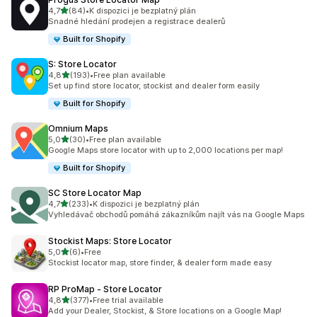
z 5 hvězd
4,7
(84)
•
K dispozici je bezplatný plán
Celkový počet recenzí: 84
Snadné hledání prodejen a registrace dealerů
Built for Shopify
S: Store Locator
z 5 hvězd
4,8
(193)
•
Free plan available
Celkový počet recenzí: 193
Set up find store locator, stockist and dealer form easily
Built for Shopify
Omnium Maps
z 5 hvězd
5,0
(30)
•
Free plan available
Celkový počet recenzí: 30
Google Maps store locator with up to 2,000 locations per map!
Built for Shopify
SC Store Locator Map
z 5 hvězd
4,7
(233)
•
K dispozici je bezplatný plán
Celkový počet recenzí: 233
Vyhledávač obchodů pomáhá zákazníkům najít vás na Google Maps
Stockist Maps: Store Locator
z 5 hvězd
5,0
(6)
•
Free
Celkový počet recenzí: 6
Stockist locator map, store finder, & dealer form made easy
RP ProMap ‑ Store Locator
z 5 hvězd
4,8
(377)
•
Free trial available
Celkový počet recenzí: 377
Add your Dealer, Stockist, & Store locations on a Google Map!