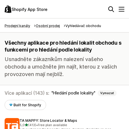
Shopify App Store
Prodejní kanály
Osobní prodej
Vyhledávač obchodu
Všechny aplikace pro hledání lokalit obchodu s
funkcemi pro hledání podle lokality
Usnadněte zákazníkům nalezení vašeho
obchodu a umožněte jim najít, kterou z vašich
provozoven mají nejblíž.
Více aplikací (143) s:
Hledání podle lokality
Vymazat
Built for Shopify
TA MAPPY: Store Locator & Maps
z 5 hvězd
5,0
(413)
•
Free plan available
Celkový počet recenzí: 413