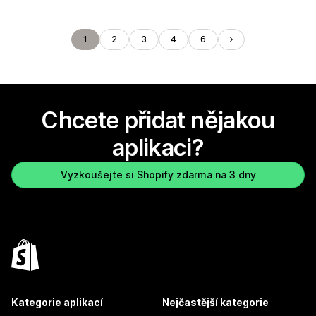
1
2
3
4
6
Chcete přidat nějakou
aplikaci?
Vyzkoušejte si Shopify zdarma na 3 dny
Kategorie aplikací
Nejčastější kategorie