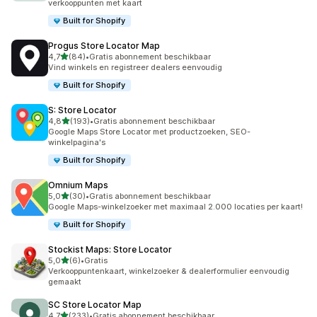
verkooppunten met kaart
Built for Shopify
Progus Store Locator Map
van 5 sterren
4,7
(84)
•
Gratis abonnement beschikbaar
84 recensies in totaal
Vind winkels en registreer dealers eenvoudig
Built for Shopify
S: Store Locator
van 5 sterren
4,8
(193)
•
Gratis abonnement beschikbaar
193 recensies in totaal
Google Maps Store Locator met productzoeken, SEO-
winkelpagina's
Built for Shopify
Omnium Maps
van 5 sterren
5,0
(30)
•
Gratis abonnement beschikbaar
30 recensies in totaal
Google Maps-winkelzoeker met maximaal 2.000 locaties per kaart!
Built for Shopify
Stockist Maps: Store Locator
van 5 sterren
5,0
(6)
•
Gratis
6 recensies in totaal
Verkooppuntenkaart, winkelzoeker & dealerformulier eenvoudig
gemaakt
SC Store Locator Map
van 5 sterren
4,7
(233)
•
Gratis abonnement beschikbaar