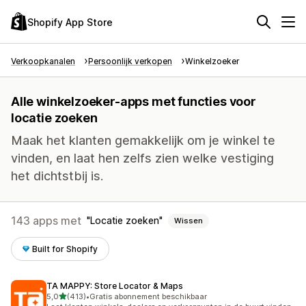
Shopify App Store
Verkoopkanalen
Persoonlijk verkopen
Winkelzoeker
Alle winkelzoeker-apps met functies voor
locatie zoeken
Maak het klanten gemakkelijk om je winkel te
vinden, en laat hen zelfs zien welke vestiging
het dichtstbij is.
143 apps met
Locatie zoeken
Wissen
Built for Shopify
TA MAPPY: Store Locator & Maps
van 5 sterren
5,0
(413)
•
Gratis abonnement beschikbaar
413 recensies in totaal