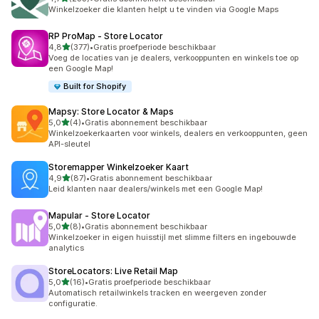
233 recensies in totaal
Winkelzoeker die klanten helpt u te vinden via Google Maps
RP ProMap ‑ Store Locator
van 5 sterren
4,8
(377)
•
Gratis proefperiode beschikbaar
377 recensies in totaal
Voeg de locaties van je dealers, verkooppunten en winkels toe op
een Google Map!
Built for Shopify
Mapsy: Store Locator & Maps
van 5 sterren
5,0
(4)
•
Gratis abonnement beschikbaar
4 recensies in totaal
Winkelzoekerkaarten voor winkels, dealers en verkooppunten, geen
API-sleutel
Storemapper Winkelzoeker Kaart
van 5 sterren
4,9
(87)
•
Gratis abonnement beschikbaar
87 recensies in totaal
Leid klanten naar dealers/winkels met een Google Map!
Mapular ‑ Store Locator
van 5 sterren
5,0
(8)
•
Gratis abonnement beschikbaar
8 recensies in totaal
Winkelzoeker in eigen huisstijl met slimme filters en ingebouwde
analytics
StoreLocators: Live Retail Map
van 5 sterren
5,0
(16)
•
Gratis proefperiode beschikbaar
16 recensies in totaal
Automatisch retailwinkels tracken en weergeven zonder
configuratie.