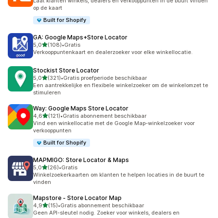
Laat klanten winkels, dealers en verkooppunten in de buurt vinden
op de kaart
Built for Shopify
GA: Google Maps+Store Locator
van 5 sterren
5,0
(108)
•
Gratis
108 recensies in totaal
Verkooppuntenkaart en dealerzoeker voor elke winkellocatie.
Stockist Store Locator
van 5 sterren
5,0
(321)
•
Gratis proefperiode beschikbaar
321 recensies in totaal
Een aantrekkelijke en flexibele winkelzoeker om de winkelomzet te
stimuleren
Way: Google Maps Store Locator
van 5 sterren
4,6
(121)
•
Gratis abonnement beschikbaar
121 recensies in totaal
Vind een winkellocatie met de Google Map-winkelzoeker voor
verkooppunten
Built for Shopify
MAPMIGO: Store Locator & Maps
van 5 sterren
5,0
(26)
•
Gratis
26 recensies in totaal
Winkelzoekerkaarten om klanten te helpen locaties in de buurt te
vinden
Mapstore ‑ Store Locator Map
van 5 sterren
4,9
(15)
•
Gratis abonnement beschikbaar
15 recensies in totaal
Geen API-sleutel nodig. Zoeker voor winkels, dealers en