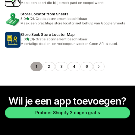
5 recensies in totaal
Maak een kaart die bij je merk past en soepel werkt
Store Locator from Sheets
van 5 sterren
5,0
(2)
•
Gratis abonnement beschikbaar
2 recensies in totaal
Maak een prachtige store locator met behulp van Google Sheets
Store Seek Store Locator Map
van 5 sterren
5,0
(3)
•
Gratis abonnement beschikbaar
3 recensies in totaal
Meertalige dealer- en verkooppuntzoeker. Geen API-sleutel.
1
2
3
4
6
Wil je een app toevoegen?
Probeer Shopify 3 dagen gratis