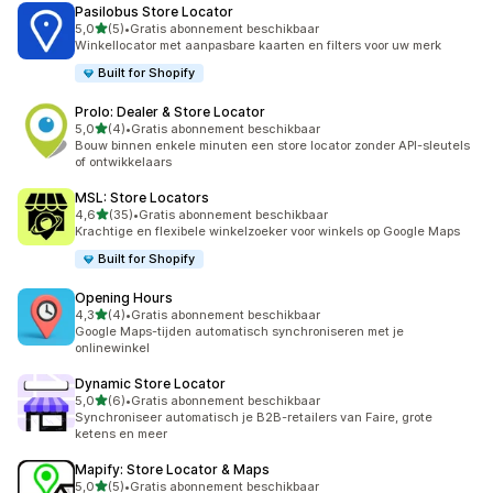
Pasilobus Store Locator
van 5 sterren
5,0
(5)
•
Gratis abonnement beschikbaar
5 recensies in totaal
Winkellocator met aanpasbare kaarten en filters voor uw merk
Built for Shopify
Prolo: Dealer & Store Locator
van 5 sterren
5,0
(4)
•
Gratis abonnement beschikbaar
4 recensies in totaal
Bouw binnen enkele minuten een store locator zonder API-sleutels
of ontwikkelaars
MSL: Store Locators
van 5 sterren
4,6
(35)
•
Gratis abonnement beschikbaar
35 recensies in totaal
Krachtige en flexibele winkelzoeker voor winkels op Google Maps
Built for Shopify
Opening Hours
van 5 sterren
4,3
(4)
•
Gratis abonnement beschikbaar
4 recensies in totaal
Google Maps-tijden automatisch synchroniseren met je
onlinewinkel
Dynamic Store Locator
van 5 sterren
5,0
(6)
•
Gratis abonnement beschikbaar
6 recensies in totaal
Synchroniseer automatisch je B2B-retailers van Faire, grote
ketens en meer
Mapify: Store Locator & Maps
van 5 sterren
5,0
(5)
•
Gratis abonnement beschikbaar