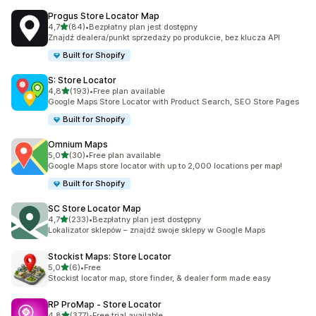
Progus Store Locator Map
na 5 gwiazdek
4,7
(84)
•
Bezpłatny plan jest dostępny
Łączna liczba recenzji: 84
Znajdź dealera/punkt sprzedaży po produkcie, bez klucza API
Built for Shopify
S: Store Locator
na 5 gwiazdek
4,8
(193)
•
Free plan available
Łączna liczba recenzji: 193
Google Maps Store Locator with Product Search, SEO Store Pages
Built for Shopify
Omnium Maps
na 5 gwiazdek
5,0
(30)
•
Free plan available
Łączna liczba recenzji: 30
Google Maps store locator with up to 2,000 locations per map!
Built for Shopify
SC Store Locator Map
na 5 gwiazdek
4,7
(233)
•
Bezpłatny plan jest dostępny
Łączna liczba recenzji: 233
Lokalizator sklepów – znajdź swoje sklepy w Google Maps
Stockist Maps: Store Locator
na 5 gwiazdek
5,0
(6)
•
Free
Łączna liczba recenzji: 6
Stockist locator map, store finder, & dealer form made easy
RP ProMap ‑ Store Locator
na 5 gwiazdek
4,8
(377)
•
Free trial available