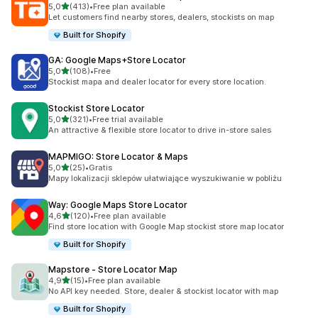
na 5 gwiazdek
5,0
(413)
•
Free plan available
Łączna liczba recenzji: 413
Let customers find nearby stores, dealers, stockists on map
Built for Shopify
GA: Google Maps+Store Locator
na 5 gwiazdek
5,0
(108)
•
Free
Łączna liczba recenzji: 108
Stockist mapa and dealer locator for every store location.
Stockist Store Locator
na 5 gwiazdek
5,0
(321)
•
Free trial available
Łączna liczba recenzji: 321
An attractive & flexible store locator to drive in-store sales
MAPMIGO: Store Locator & Maps
na 5 gwiazdek
5,0
(25)
•
Gratis
Łączna liczba recenzji: 25
Mapy lokalizacji sklepów ułatwiające wyszukiwanie w pobliżu
Way: Google Maps Store Locator
na 5 gwiazdek
4,6
(120)
•
Free plan available
Łączna liczba recenzji: 120
Find store location with Google Map stockist store map locator
Built for Shopify
Mapstore ‑ Store Locator Map
na 5 gwiazdek
4,9
(15)
•
Free plan available
Łączna liczba recenzji: 15
No API key needed. Store, dealer & stockist locator with map
Built for Shopify