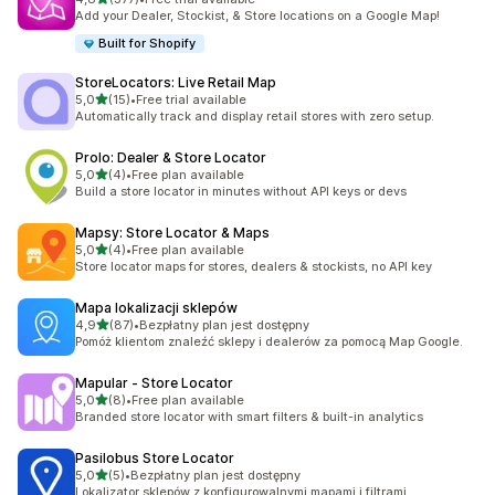
Łączna liczba recenzji: 377
Add your Dealer, Stockist, & Store locations on a Google Map!
Built for Shopify
StoreLocators: Live Retail Map
na 5 gwiazdek
5,0
(15)
•
Free trial available
Łączna liczba recenzji: 15
Automatically track and display retail stores with zero setup.
Prolo: Dealer & Store Locator
na 5 gwiazdek
5,0
(4)
•
Free plan available
Łączna liczba recenzji: 4
Build a store locator in minutes without API keys or devs
Mapsy: Store Locator & Maps
na 5 gwiazdek
5,0
(4)
•
Free plan available
Łączna liczba recenzji: 4
Store locator maps for stores, dealers & stockists, no API key
Mapa lokalizacji sklepów
na 5 gwiazdek
4,9
(87)
•
Bezpłatny plan jest dostępny
Łączna liczba recenzji: 87
Pomóż klientom znaleźć sklepy i dealerów za pomocą Map Google.
Mapular ‑ Store Locator
na 5 gwiazdek
5,0
(8)
•
Free plan available
Łączna liczba recenzji: 8
Branded store locator with smart filters & built-in analytics
Pasilobus Store Locator
na 5 gwiazdek
5,0
(5)
•
Bezpłatny plan jest dostępny
Łączna liczba recenzji: 5
Lokalizator sklepów z konfigurowalnymi mapami i filtrami