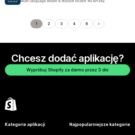
Multi-language dealer & stockist locator. No API key.
1
2
3
4
6
Chcesz dodać aplikację?
Wypróbuj Shopify za darmo przez 3 dni
Kategorie aplikacji
Najpopularniejsze kategorie