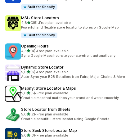
Built for Shopify
MSL: Store Locators
na 5 gwiazdek
4,6
(35)
•
Free plan available
Łączna liczba recenzji: 35
Powerful and flexible store locator to stores on Google Map
Built for Shopify
Opening Hours
na 5 gwiazdek
4,3
(4)
•
Free plan available
Łączna liczba recenzji: 4
Sync Google Maps hours to your storefront automatically
Dynamic Store Locator
na 5 gwiazdek
5,0
(6)
•
Free plan available
Łączna liczba recenzji: 6
Auto-Sync your B2B Retailers from Faire, Major Chains & More
Mapify: Store Locator & Maps
na 5 gwiazdek
5,0
(5)
•
Free plan available
Łączna liczba recenzji: 5
Create a map that matches your brand and works smoothly
Store Locator from Sheets
na 5 gwiazdek
5,0
(2)
•
Free plan available
Łączna liczba recenzji: 2
Create a beautiful store locator using Google Sheets
Store Seek Store Locator Map
na 5 gwiazdek
5,0
(3)
•
Free plan available
Łączna liczba recenzji: 3