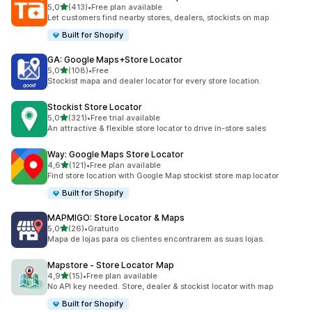
de 5 estrelas
5,0
(413)
•
Free plan available
413 total de avaliações
Let customers find nearby stores, dealers, stockists on map
Built for Shopify
GA: Google Maps+Store Locator
de 5 estrelas
5,0
(108)
•
Free
108 total de avaliações
Stockist mapa and dealer locator for every store location.
Stockist Store Locator
de 5 estrelas
5,0
(321)
•
Free trial available
321 total de avaliações
An attractive & flexible store locator to drive in-store sales
Way: Google Maps Store Locator
de 5 estrelas
4,6
(121)
•
Free plan available
121 total de avaliações
Find store location with Google Map stockist store map locator
Built for Shopify
MAPMIGO: Store Locator & Maps
de 5 estrelas
5,0
(26)
•
Gratuito
26 total de avaliações
Mapa de lojas para os clientes encontrarem as suas lojas.
Mapstore ‑ Store Locator Map
de 5 estrelas
4,9
(15)
•
Free plan available
15 total de avaliações
No API key needed. Store, dealer & stockist locator with map
Built for Shopify