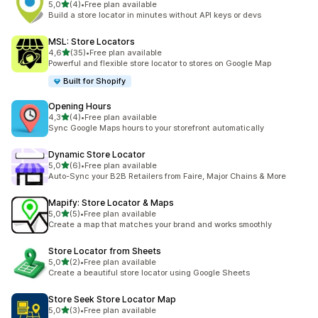
de 5 estrelas
5,0
(4)
•
Free plan available
4 total de avaliações
Build a store locator in minutes without API keys or devs
MSL: Store Locators
de 5 estrelas
4,6
(35)
•
Free plan available
35 total de avaliações
Powerful and flexible store locator to stores on Google Map
Built for Shopify
Opening Hours
de 5 estrelas
4,3
(4)
•
Free plan available
4 total de avaliações
Sync Google Maps hours to your storefront automatically
Dynamic Store Locator
de 5 estrelas
5,0
(6)
•
Free plan available
6 total de avaliações
Auto-Sync your B2B Retailers from Faire, Major Chains & More
Mapify: Store Locator & Maps
de 5 estrelas
5,0
(5)
•
Free plan available
5 total de avaliações
Create a map that matches your brand and works smoothly
Store Locator from Sheets
de 5 estrelas
5,0
(2)
•
Free plan available
2 total de avaliações
Create a beautiful store locator using Google Sheets
Store Seek Store Locator Map
de 5 estrelas
5,0
(3)
•
Free plan available
3 total de avaliações