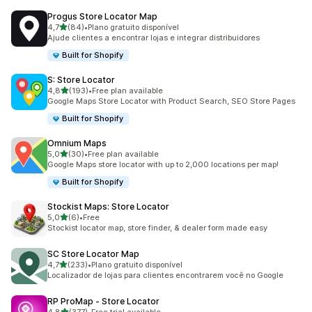
Progus Store Locator Map
de 5 estrelas
4,7
(84)
•
Plano gratuito disponível
84 total de avaliações
Ajude clientes a encontrar lojas e integrar distribuidores
Built for Shopify
S: Store Locator
de 5 estrelas
4,8
(193)
•
Free plan available
193 total de avaliações
Google Maps Store Locator with Product Search, SEO Store Pages
Built for Shopify
Omnium Maps
de 5 estrelas
5,0
(30)
•
Free plan available
30 total de avaliações
Google Maps store locator with up to 2,000 locations per map!
Built for Shopify
Stockist Maps: Store Locator
de 5 estrelas
5,0
(6)
•
Free
6 total de avaliações
Stockist locator map, store finder, & dealer form made easy
SC Store Locator Map
de 5 estrelas
4,7
(233)
•
Plano gratuito disponível
233 total de avaliações
Localizador de lojas para clientes encontrarem você no Google
RP ProMap ‑ Store Locator
de 5 estrelas