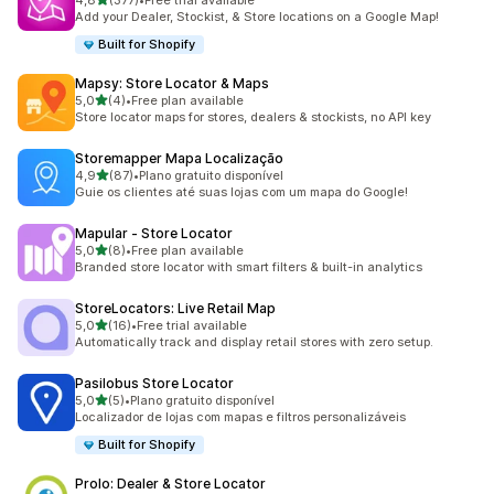
4,8
(377)
•
Free trial available
377 total de avaliações
Add your Dealer, Stockist, & Store locations on a Google Map!
Built for Shopify
Mapsy: Store Locator & Maps
de 5 estrelas
5,0
(4)
•
Free plan available
4 total de avaliações
Store locator maps for stores, dealers & stockists, no API key
Storemapper Mapa Localização
de 5 estrelas
4,9
(87)
•
Plano gratuito disponível
87 total de avaliações
Guie os clientes até suas lojas com um mapa do Google!
Mapular ‑ Store Locator
de 5 estrelas
5,0
(8)
•
Free plan available
8 total de avaliações
Branded store locator with smart filters & built-in analytics
StoreLocators: Live Retail Map
de 5 estrelas
5,0
(16)
•
Free trial available
16 total de avaliações
Automatically track and display retail stores with zero setup.
Pasilobus Store Locator
de 5 estrelas
5,0
(5)
•
Plano gratuito disponível
5 total de avaliações
Localizador de lojas com mapas e filtros personalizáveis
Built for Shopify
Prolo: Dealer & Store Locator