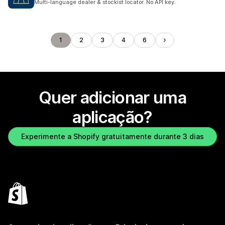
Multi-language dealer & stockist locator. No API key.
1
2
3
4
6
Quer adicionar uma
aplicação?
Experimente a Shopify gratuitamente durante 3 dias