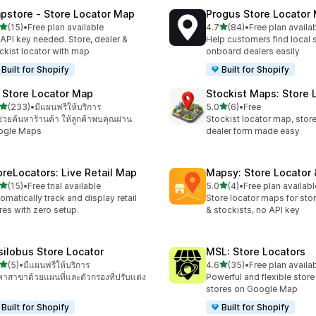
pstore ‑ Store Locator Map
Progus Store Locator
เต็ม 5 ดาว
เต็ม 5 ดาว
(15)
•
Free plan available
4.7
(84)
•
Free plan availa
หมด 15 รีวิว
ทั้งหมด 84 รีวิว
API key needed. Store, dealer &
Help customers find local 
ckist locator with map
onboard dealers easily
Built for Shopify
Built for Shopify
 Store Locator Map
Stockist Maps: Store 
เต็ม 5 ดาว
เต็ม 5 ดาว
(233)
•
มีแผนฟรีให้บริการ
5.0
(6)
•
Free
หมด 233 รีวิว
ทั้งหมด 6 รีวิว
ช่วยค้นหาร้านค้า ให้ลูกค้าพบคุณผ่าน
Stockist locator map, store 
ogle Maps
dealer form made easy
oreLocators: Live Retail Map
Mapsy: Store Locator
เต็ม 5 ดาว
เต็ม 5 ดาว
(15)
•
Free trial available
5.0
(4)
•
Free plan availabl
หมด 15 รีวิว
ทั้งหมด 4 รีวิว
omatically track and display retail
Store locator maps for stor
res with zero setup.
& stockists, no API key
silobus Store Locator
MSL: Store Locators
เต็ม 5 ดาว
เต็ม 5 ดาว
(5)
•
มีแผนฟรีให้บริการ
4.6
(35)
•
Free plan availa
หมด 5 รีวิว
ทั้งหมด 35 รีวิว
หาสาขาด้วยแผนที่และตัวกรองที่ปรับแต่ง
Powerful and flexible store
stores on Google Map
Built for Shopify
Built for Shopify