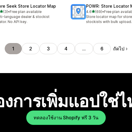
ore Seek Store Locator Map
POWR: Store Locator
เต็ม 5 ดาว
เต็ม 5 ดาว
(3)
•
Free plan available
4.6
(69)
•
Free plan availa
หมด 3 รีวิว
ทั้งหมด 69 รีวิว
ti-language dealer & stockist
Store locator map for stor
ator. No API key.
stockists with bulk upload.
ถัดไป
1
2
3
4
…
6
องการเพิ่มแอปใช่
ทดลองใช้งาน Shopify ฟรี 3 วัน