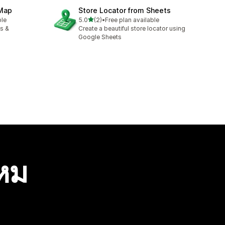
 Map
Store Locator from Sheets
เต็ม 5 ดาว
ble
5.0
(2)
•
Free plan available
ทั้งหมด 2 รีวิว
es &
Create a beautiful store locator using
Google Sheets
ไหม