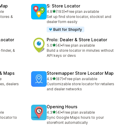
 Map
S: Store Locator
เต็ม 5 ดาว
ble
4.8
(193)
•
Free plan available
ทั้งหมด 193 รีวิว
stores &
Set up find store locator, stockist and
dealer form easily
Built for Shopify
Locator
Prolo: Dealer & Store Locator
เต็ม 5 ดาว
5.0
(4)
•
Free plan available
ทั้งหมด 4 รีวิว
finder, &
Build a store locator in minutes without
API keys or devs
 & Maps
Storemapper Store Locator Map
เต็ม 5 ดาว
e
4.9
(87)
•
Free plan available
ทั้งหมด 87 รีวิว
es, dealers
Customizable store locator for retailers
and dealer networks
Opening Hours
เต็ม 5 ดาว
ble
4.3
(4)
•
Free plan available
ทั้งหมด 4 รีวิว
 locator to
Sync Google Maps hours to your
storefront automatically