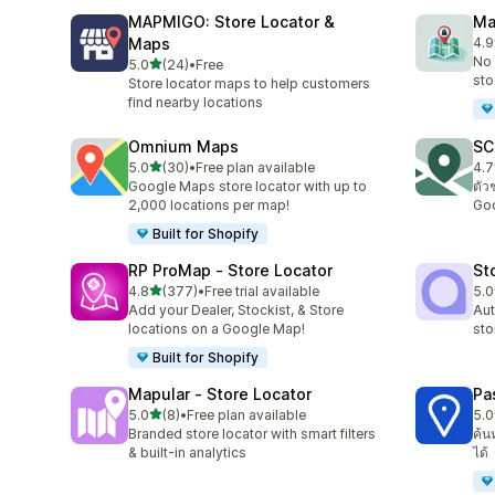
MAPMIGO: Store Locator &
Ma
Maps
4.9
ทั้ง
No 
เต็ม 5 ดาว
5.0
(24)
•
Free
ทั้งหมด 24 รีวิว
sto
Store locator maps to help customers
find nearby locations
Omnium Maps
SC
เต็ม 5 ดาว
5.0
(30)
•
Free plan available
4.7
ทั้งหมด 30 รีวิว
ทั้ง
Google Maps store locator with up to
ตัว
2,000 locations per map!
Go
Built for Shopify
RP ProMap ‑ Store Locator
St
เต็ม 5 ดาว
4.8
(377)
•
Free trial available
5.0
ทั้งหมด 377 รีวิว
ทั้ง
Add your Dealer, Stockist, & Store
Aut
locations on a Google Map!
sto
Built for Shopify
Mapular ‑ Store Locator
Pa
เต็ม 5 ดาว
5.0
(8)
•
Free plan available
5.0
ทั้งหมด 8 รีวิว
ทั้ง
Branded store locator with smart filters
ค้น
& built-in analytics
ได้