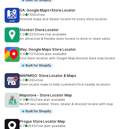
Built for Shopify
GA: Google Maps+Store Locator
เต็ม 5 ดาว
5.0
(108)
•
Free
ทั้งหมด 108 รีวิว
Stockist mapa and dealer locator for every store location.
Stockist Store Locator
เต็ม 5 ดาว
5.0
(321)
•
Free trial available
ทั้งหมด 321 รีวิว
An attractive & flexible store locator to drive in-store sales
Way: Google Maps Store Locator
เต็ม 5 ดาว
4.6
(121)
•
Free plan available
ทั้งหมด 121 รีวิว
Find store location with Google Map stockist store map locator
Built for Shopify
MAPMIGO: Store Locator & Maps
เต็ม 5 ดาว
5.0
(26)
•
Free
ทั้งหมด 26 รีวิว
Store locator maps to help customers find nearby locations
Mapstore ‑ Store Locator Map
เต็ม 5 ดาว
4.9
(15)
•
Free plan available
ทั้งหมด 15 รีวิว
No API key needed. Store, dealer & stockist locator with map
Built for Shopify
Progus Store Locator Map
เต็ม 5 ดาว
4.7
(84)
•
Free plan available
ทั้งหมด 84 รีวิว