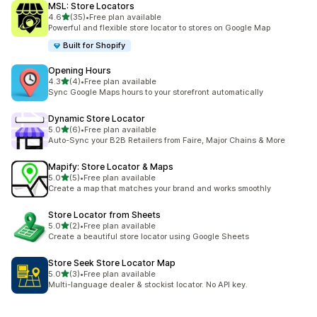
MSL: Store Locators
เต็ม 5 ดาว
4.6
(35)
•
Free plan available
ทั้งหมด 35 รีวิว
Powerful and flexible store locator to stores on Google Map
Built for Shopify
Opening Hours
เต็ม 5 ดาว
4.3
(4)
•
Free plan available
ทั้งหมด 4 รีวิว
Sync Google Maps hours to your storefront automatically
Dynamic Store Locator
เต็ม 5 ดาว
5.0
(6)
•
Free plan available
ทั้งหมด 6 รีวิว
Auto-Sync your B2B Retailers from Faire, Major Chains & More
Mapify: Store Locator & Maps
เต็ม 5 ดาว
5.0
(5)
•
Free plan available
ทั้งหมด 5 รีวิว
Create a map that matches your brand and works smoothly
Store Locator from Sheets
เต็ม 5 ดาว
5.0
(2)
•
Free plan available
ทั้งหมด 2 รีวิว
Create a beautiful store locator using Google Sheets
Store Seek Store Locator Map
เต็ม 5 ดาว
5.0
(3)
•
Free plan available
ทั้งหมด 3 รีวิว
Multi-language dealer & stockist locator. No API key.