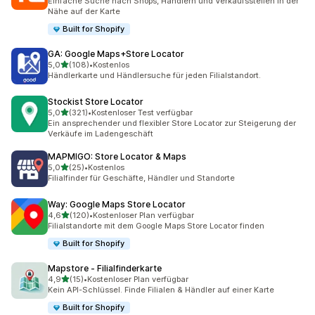
Einfache Suche nach Shops, Händlern und Verkaufsstellen in der
Nähe auf der Karte
Built for Shopify
GA: Google Maps+Store Locator
von 5 Sternen
5,0
(108)
•
Kostenlos
108 Rezensionen insgesamt
Händlerkarte und Händlersuche für jeden Filialstandort.
Stockist Store Locator
von 5 Sternen
5,0
(321)
•
Kostenloser Test verfügbar
321 Rezensionen insgesamt
Ein ansprechender und flexibler Store Locator zur Steigerung der
Verkäufe im Ladengeschäft
MAPMIGO: Store Locator & Maps
von 5 Sternen
5,0
(25)
•
Kostenlos
25 Rezensionen insgesamt
Filialfinder für Geschäfte, Händler und Standorte
Way: Google Maps Store Locator
von 5 Sternen
4,6
(120)
•
Kostenloser Plan verfügbar
120 Rezensionen insgesamt
Filialstandorte mit dem Google Maps Store Locator finden
Built for Shopify
Mapstore ‑ Filialfinderkarte
von 5 Sternen
4,9
(15)
•
Kostenloser Plan verfügbar
15 Rezensionen insgesamt
Kein API-Schlüssel. Finde Filialen & Händler auf einer Karte
Built for Shopify