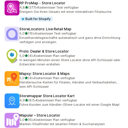
RP ProMap ‑ Store Locator
von 5 Sternen
4,8
(377)
•
Kostenloser Test verfügbar
377 Rezensionen insgesamt
Steigern Sie Ihren Umsatz mit einer interaktiven Filialsuche.
Built for Shopify
StoreLocators: Live Retail Map
von 5 Sternen
5,0
(15)
•
Kostenloser Test verfügbar
15 Rezensionen insgesamt
Einzelhandelsgeschäfte automatisch und ganz ohne Einrichtung
verfolgen und anzeigen.
Prolo: Dealer & Store Locator
von 5 Sternen
5,0
(4)
•
Kostenloser Plan verfügbar
4 Rezensionen insgesamt
In wenigen Minuten einen Store Locator ohne API-Schlüssel oder
Entwickler:innen erstellen
Mapsy: Store Locator & Maps
von 5 Sternen
5,0
(4)
•
Kostenloser Plan verfügbar
4 Rezensionen insgesamt
Händlersuche-Karten für Filialen, Händler und Verkaufsstellen,
kein API-Schlüssel
Storemapper Store Locator Kart
von 5 Sternen
4,9
(87)
•
Kostenloser Plan verfügbar
87 Rezensionen insgesamt
Führe Kunden zum Händler-/Store-Locator mit einer Google Map!
Mapular – Store Locator
von 5 Sternen
5,0
(8)
•
Kostenloser Plan verfügbar
8 Rezensionen insgesamt
Marken-Filialfinder mit smarten Filtern & Suchanalysen