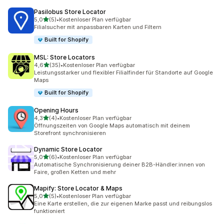
Pasilobus Store Locator
von 5 Sternen
5,0
(5)
•
Kostenloser Plan verfügbar
5 Rezensionen insgesamt
Filialsucher mit anpassbaren Karten und Filtern
Built for Shopify
MSL: Store Locators
von 5 Sternen
4,6
(35)
•
Kostenloser Plan verfügbar
35 Rezensionen insgesamt
Leistungsstarker und flexibler Filialfinder für Standorte auf Google
Maps
Built for Shopify
Opening Hours
von 5 Sternen
4,3
(4)
•
Kostenloser Plan verfügbar
4 Rezensionen insgesamt
Öffnungszeiten von Google Maps automatisch mit deinem
Storefront synchronisieren
Dynamic Store Locator
von 5 Sternen
5,0
(6)
•
Kostenloser Plan verfügbar
6 Rezensionen insgesamt
Automatische Synchronisierung deiner B2B-Händler:innen von
Faire, großen Ketten und mehr
Mapify: Store Locator & Maps
von 5 Sternen
5,0
(5)
•
Kostenloser Plan verfügbar
5 Rezensionen insgesamt
Eine Karte erstellen, die zur eigenen Marke passt und reibungslos
funktioniert