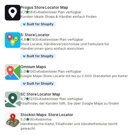
Progus Store Locator Map
von 5 Sternen
4,7
(84)
•
Kostenloser Plan verfügbar
84 Rezensionen insgesamt
Kunden lokale Shops & Händler einfach finden
Built for Shopify
S: Store Locator
von 5 Sternen
4,8
(193)
•
Kostenloser Plan verfügbar
193 Rezensionen insgesamt
Store Locator, Händlerverzeichnisse und Formulare für
Händler:innen ganz einfach einrichten
Built for Shopify
Omnium Maps
von 5 Sternen
5,0
(30)
•
Kostenloser Plan verfügbar
30 Rezensionen insgesamt
Google Maps-Store Locator mit bis zu 2.000 Standorten pro Karte!
Built for Shopify
SC Store Locator Map
von 5 Sternen
4,7
(233)
•
Kostenloser Plan verfügbar
233 Rezensionen insgesamt
Filialfinder, der Kunden hilft, Sie über Google Maps zu finden
Stockist Maps: Store Locator
von 5 Sternen
5,0
(6)
•
Kostenlos
6 Rezensionen insgesamt
Händlersuche-Karte, Filialfinder und Händlerformular leicht
gemacht