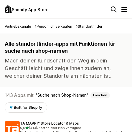
Shopify App Store
Vertriebskanäle
Persönlich verkaufen
Standortfinder
Alle standortfinder-apps mit Funktionen für
suche nach shop-namen
Mach deiner Kundschaft den Weg in dein
Geschäft leicht und zeige ihnen zudem an,
welcher deiner Standorte am nächsten ist.
143 Apps mit
Suche nach Shop-Namen
Löschen
Built for Shopify
TA MAPPY: Store Locator & Maps
von 5 Sternen
5,0
(413)
•
Kostenloser Plan verfügbar
413 Rezensionen insgesamt