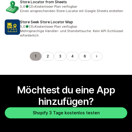
Store Locator from Sheets
von 5 Sternen
5,0
(2)
•
Kostenloser Plan verfügbar
2 Rezensionen insgesamt
Einen ansprechenden Store-Locator mit Google Sheets erstellen
Store Seek Store Locator Map
von 5 Sternen
5,0
(3)
•
Kostenloser Plan verfügbar
3 Rezensionen insgesamt
Mehrsprachige Händler- und Standortsuche. Kein API-Schlüssel
erforderlich.
1
2
3
4
6
Möchtest du eine App
hinzufügen?
Shopify 3 Tage kostenlos testen