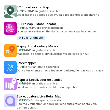
SC Store Locator Map
de 5 estrellas
4.7
(233)
•
Plan gratis disponible
233 reseñas en total
Localizador de tiendas que ayuda a los clientes a encontrarte
RP ProMap ‑ Store Locator
de 5 estrellas
4.8
(377)
•
Prueba gratis disponible
377 reseñas en total
Impulsa las ventas en tienda física con un mapa interactivo
Built for Shopify
Mapsy: Localizador y Mapas
de 5 estrellas
5.0
(4)
•
Plan gratis disponible
4 reseñas en total
Mapas para tiendas, distribuidores y minoristas, sin API
Storemapper
de 5 estrellas
4.9
(87)
•
Plan gratis disponible
87 reseñas en total
Guía a tus clientes hasta tus revendedores/tiendas con un mapa
Mapular Localizador de tiendas
de 5 estrellas
5.0
(8)
•
Plan gratis disponible
8 reseñas en total
Localizador de tiendas con filtros inteligentes
StoreLocators: Live Retail Map
de 5 estrellas
5.0
(16)
•
Prueba gratis disponible
16 reseñas en total
Rastrea y muestra tiendas minoristas automáticamente y sin
configuración.