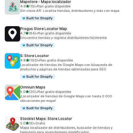
Mapstore ‑ Mapa localizador
de 5 estrellas
4.9
(15)
•
Plan gratis disponible
15 reseñas en total
Sin clave API. Localiza tiendas, distribuidores y más con mapa
Built for Shopify
Progus Store Locator Map
de 5 estrellas
4.7
(84)
•
Plan gratis disponible
84 reseñas en total
Encuentra tiendas y registra distribuidores fácilmente
Built for Shopify
S: Store Locator
de 5 estrellas
4.8
(193)
•
Plan gratis disponible
193 reseñas en total
Localizador de tiendas de Google Maps con búsqueda de
productos y páginas de tiendas optimizadas para SEO
Built for Shopify
Omnium Maps
de 5 estrellas
5.0
(30)
•
Plan gratis disponible
30 reseñas en total
¡Localizador de tiendas de Google Maps con hasta 2.000
ubicaciones por mapa!
Built for Shopify
Stockist Maps: Store Locator
de 5 estrellas
5.0
(6)
•
Gratis
6 reseñas en total
Mapa localizador de distribuidores, buscador de tiendas y
formulario para revendedores simplificados