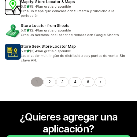
Mapify: Store Locator & Maps
de 5 estrellas
5.0
(5)
•
Plan gratis disponible
5 reseñas en total
Crea un mapa que coincida con tu marca y funcione a la
perfección
Store Locator from Sheets
de 5 estrellas
5.0
(2)
•
Plan gratis disponible
2 reseñas en total
Crea un hermoso localizador de tiendas con Google Sheets
Store Seek Store Locator Map
de 5 estrellas
5.0
(3)
•
Plan gratis disponible
3 reseñas en total
Localizador multilingüe de distribuidores y puntos de venta. Sin
clave API.
1
2
3
4
6
¿Quieres agregar una
aplicación?