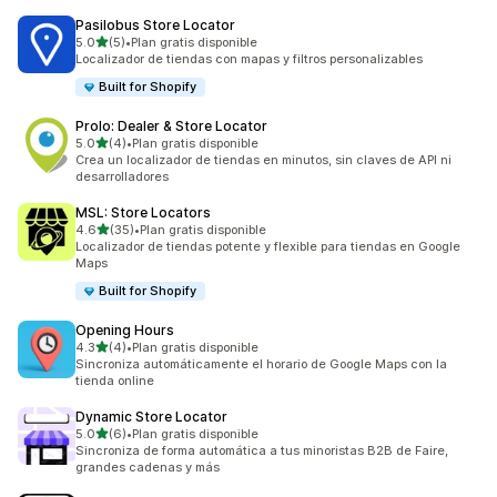
Pasilobus Store Locator
de 5 estrellas
5.0
(5)
•
Plan gratis disponible
5 reseñas en total
Localizador de tiendas con mapas y filtros personalizables
Built for Shopify
Prolo: Dealer & Store Locator
de 5 estrellas
5.0
(4)
•
Plan gratis disponible
4 reseñas en total
Crea un localizador de tiendas en minutos, sin claves de API ni
desarrolladores
MSL: Store Locators
de 5 estrellas
4.6
(35)
•
Plan gratis disponible
35 reseñas en total
Localizador de tiendas potente y flexible para tiendas en Google
Maps
Built for Shopify
Opening Hours
de 5 estrellas
4.3
(4)
•
Plan gratis disponible
4 reseñas en total
Sincroniza automáticamente el horario de Google Maps con la
tienda online
Dynamic Store Locator
de 5 estrellas
5.0
(6)
•
Plan gratis disponible
6 reseñas en total
Sincroniza de forma automática a tus minoristas B2B de Faire,
grandes cadenas y más