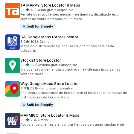
TA MAPPY: Store Locator & Maps
de 5 estrellas
5.0
(413)
•
Plan gratis disponible
413 reseñas en total
Permite que los clientes encuentren tiendas, distribuidores o
puntos de venta cercanos en un mapa
Built for Shopify
GA: Google Maps+Store Locator
de 5 estrellas
5.0
(108)
•
Gratis
108 reseñas en total
Mapa de distribuidores y localizador de tiendas para cada
ubicación.
Stockist Store Locator
de 5 estrellas
5.0
(321)
•
Prueba gratis disponible
321 reseñas en total
Un localizador de tiendas atractivo y flexible para impulsar las
ventas físicas
Way: Google Maps Store Locator
de 5 estrellas
4.6
(121)
•
Plan gratis disponible
121 reseñas en total
Encuentra ubicaciones de tiendas con el localizador de mapas de
distribuidores de Google Maps
Built for Shopify
MAPMIGO: Store Locator & Maps
de 5 estrellas
5.0
(26)
•
Gratis
26 reseñas en total
Ayuda a tus clientes a encontrar tiendas cercanas rápidamente