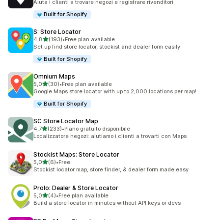
Aiuta i clienti a trovare negozi e registrare rivenditori
Built for Shopify
S: Store Locator
stelle su 5
4,8
(193)
•
Free plan available
193 recensioni totali
Set up find store locator, stockist and dealer form easily
Built for Shopify
Omnium Maps
stelle su 5
5,0
(30)
•
Free plan available
30 recensioni totali
Google Maps store locator with up to 2,000 locations per map!
Built for Shopify
SC Store Locator Map
stelle su 5
4,7
(233)
•
Piano gratuito disponibile
233 recensioni totali
Localizzatore negozi: aiutiamo i clienti a trovarti con Maps
Stockist Maps: Store Locator
stelle su 5
5,0
(6)
•
Free
6 recensioni totali
Stockist locator map, store finder, & dealer form made easy
Prolo: Dealer & Store Locator
stelle su 5
5,0
(4)
•
Free plan available
4 recensioni totali
Build a store locator in minutes without API keys or devs