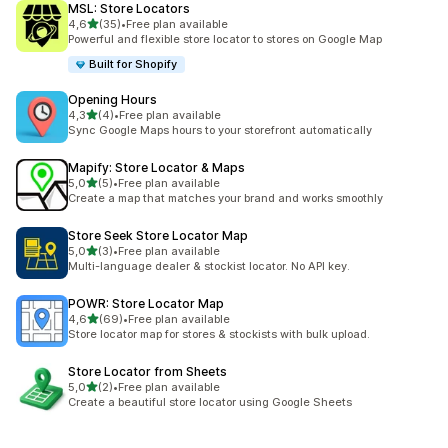
MSL: Store Locators
stelle su 5
4,6
(35)
•
Free plan available
35 recensioni totali
Powerful and flexible store locator to stores on Google Map
Built for Shopify
Opening Hours
stelle su 5
4,3
(4)
•
Free plan available
4 recensioni totali
Sync Google Maps hours to your storefront automatically
Mapify: Store Locator & Maps
stelle su 5
5,0
(5)
•
Free plan available
5 recensioni totali
Create a map that matches your brand and works smoothly
Store Seek Store Locator Map
stelle su 5
5,0
(3)
•
Free plan available
3 recensioni totali
Multi-language dealer & stockist locator. No API key.
POWR: Store Locator Map
stelle su 5
4,6
(69)
•
Free plan available
69 recensioni totali
Store locator map for stores & stockists with bulk upload.
Store Locator from Sheets
stelle su 5
5,0
(2)
•
Free plan available
2 recensioni totali
Create a beautiful store locator using Google Sheets