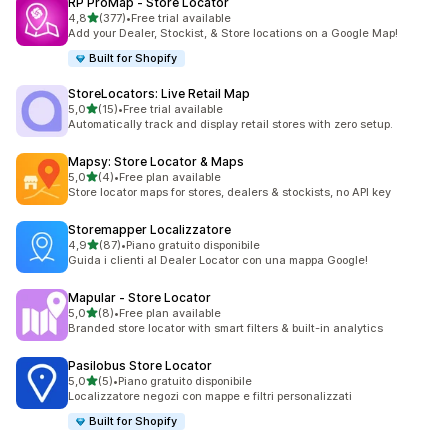
RP ProMap ‑ Store Locator
stelle su 5
4,8
(377)
•
Free trial available
377 recensioni totali
Add your Dealer, Stockist, & Store locations on a Google Map!
Built for Shopify
StoreLocators: Live Retail Map
stelle su 5
5,0
(15)
•
Free trial available
15 recensioni totali
Automatically track and display retail stores with zero setup.
Mapsy: Store Locator & Maps
stelle su 5
5,0
(4)
•
Free plan available
4 recensioni totali
Store locator maps for stores, dealers & stockists, no API key
Storemapper Localizzatore
stelle su 5
4,9
(87)
•
Piano gratuito disponibile
87 recensioni totali
Guida i clienti al Dealer Locator con una mappa Google!
Mapular ‑ Store Locator
stelle su 5
5,0
(8)
•
Free plan available
8 recensioni totali
Branded store locator with smart filters & built-in analytics
Pasilobus Store Locator
stelle su 5
5,0
(5)
•
Piano gratuito disponibile
5 recensioni totali
Localizzatore negozi con mappe e filtri personalizzati
Built for Shopify