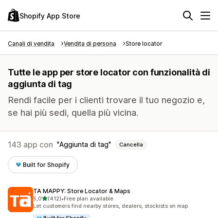
Shopify App Store
Canali di vendita
Vendita di persona
Store locator
Tutte le app per store locator con funzionalità di
aggiunta di tag
Rendi facile per i clienti trovare il tuo negozio e,
se hai più sedi, quella più vicina.
143 app con
Aggiunta di tag
Cancella
Built for Shopify
TA MAPPY: Store Locator & Maps
stelle su 5
5,0
(412)
•
Free plan available
412 recensioni totali
Let customers find nearby stores, dealers, stockists on map