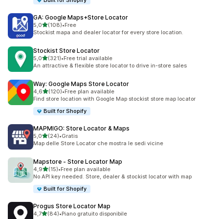
Built for Shopify
GA: Google Maps+Store Locator
stelle su 5
5,0
(108)
•
Free
108 recensioni totali
Stockist mapa and dealer locator for every store location.
Stockist Store Locator
stelle su 5
5,0
(321)
•
Free trial available
321 recensioni totali
An attractive & flexible store locator to drive in-store sales
Way: Google Maps Store Locator
stelle su 5
4,6
(120)
•
Free plan available
120 recensioni totali
Find store location with Google Map stockist store map locator
Built for Shopify
MAPMIGO: Store Locator & Maps
stelle su 5
5,0
(24)
•
Gratis
24 recensioni totali
Map delle Store Locator che mostra le sedi vicine
Mapstore ‑ Store Locator Map
stelle su 5
4,9
(15)
•
Free plan available
15 recensioni totali
No API key needed. Store, dealer & stockist locator with map
Built for Shopify
Progus Store Locator Map
stelle su 5
4,7
(84)
•
Piano gratuito disponibile
84 recensioni totali