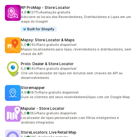
RP ProMap ‑ Store Locator
de 5 estrelas
4,8
(377)
•
Avaliação gratuita
377 avaliações ao todo
Adicione os locais dos Revendedores, Distribuidores e Lojas em um
mapa do Google!
Built for Shopify
Mapsy: Store Locator & Maps
de 5 estrelas
5,0
(4)
•
Plano gratuito disponível
4 avaliações ao todo
Mapas localizadores para lojas, revendedores e distribuidores, sem
chave de API
Prolo: Dealer & Store Locator
de 5 estrelas
5,0
(4)
•
Plano gratuito disponível
4 avaliações ao todo
Crie um localizador de lojas em minutos sem chaves de API ou
desenvolvedores
Storemapper
de 5 estrelas
4,9
(87)
•
Plano gratuito disponível
87 avaliações ao todo
Guie os clientes até seus revendedores/lojas com um Google Map
Mapular ‑ Store Locator
de 5 estrelas
5,0
(8)
•
Plano gratuito disponível
8 avaliações ao todo
Localizador de lojas personalizado com filtros inteligentes e
análises integradas
StoreLocators: Live Retail Map
de 5 estrelas