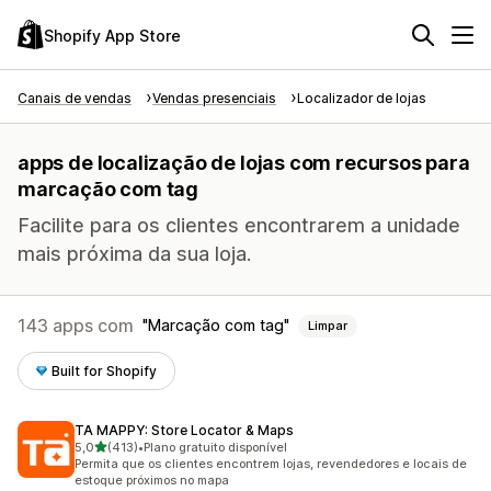
Shopify App Store
Canais de vendas
Vendas presenciais
Localizador de lojas
apps de localização de lojas com recursos para
marcação com tag
Facilite para os clientes encontrarem a unidade
mais próxima da sua loja.
143 apps com
Marcação com tag
Limpar
Built for Shopify
TA MAPPY: Store Locator & Maps
de 5 estrelas
5,0
(413)
•
Plano gratuito disponível
413 avaliações ao todo
Permita que os clientes encontrem lojas, revendedores e locais de
estoque próximos no mapa