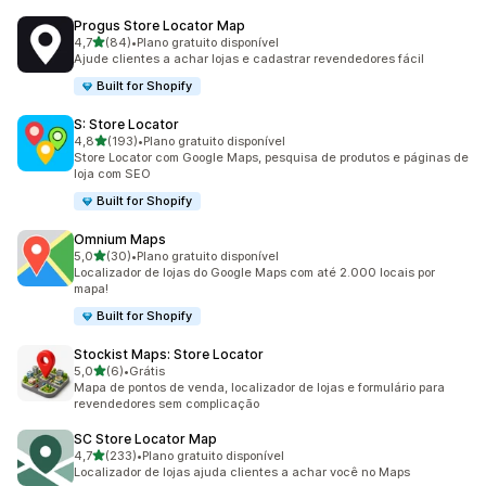
Progus Store Locator Map
de 5 estrelas
4,7
(84)
•
Plano gratuito disponível
84 avaliações ao todo
Ajude clientes a achar lojas e cadastrar revendedores fácil
Built for Shopify
S: Store Locator
de 5 estrelas
4,8
(193)
•
Plano gratuito disponível
193 avaliações ao todo
Store Locator com Google Maps, pesquisa de produtos e páginas de
loja com SEO
Built for Shopify
Omnium Maps
de 5 estrelas
5,0
(30)
•
Plano gratuito disponível
30 avaliações ao todo
Localizador de lojas do Google Maps com até 2.000 locais por
mapa!
Built for Shopify
Stockist Maps: Store Locator
de 5 estrelas
5,0
(6)
•
Grátis
6 avaliações ao todo
Mapa de pontos de venda, localizador de lojas e formulário para
revendedores sem complicação
SC Store Locator Map
de 5 estrelas
4,7
(233)
•
Plano gratuito disponível
233 avaliações ao todo
Localizador de lojas ajuda clientes a achar você no Maps