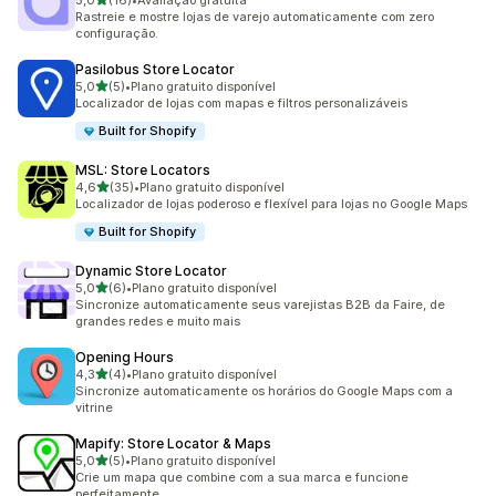
5,0
(16)
•
Avaliação gratuita
16 avaliações ao todo
Rastreie e mostre lojas de varejo automaticamente com zero
configuração.
Pasilobus Store Locator
de 5 estrelas
5,0
(5)
•
Plano gratuito disponível
5 avaliações ao todo
Localizador de lojas com mapas e filtros personalizáveis
Built for Shopify
MSL: Store Locators
de 5 estrelas
4,6
(35)
•
Plano gratuito disponível
35 avaliações ao todo
Localizador de lojas poderoso e flexível para lojas no Google Maps
Built for Shopify
Dynamic Store Locator
de 5 estrelas
5,0
(6)
•
Plano gratuito disponível
6 avaliações ao todo
Sincronize automaticamente seus varejistas B2B da Faire, de
grandes redes e muito mais
Opening Hours
de 5 estrelas
4,3
(4)
•
Plano gratuito disponível
4 avaliações ao todo
Sincronize automaticamente os horários do Google Maps com a
vitrine
Mapify: Store Locator & Maps
de 5 estrelas
5,0
(5)
•
Plano gratuito disponível
5 avaliações ao todo
Crie um mapa que combine com a sua marca e funcione
perfeitamente