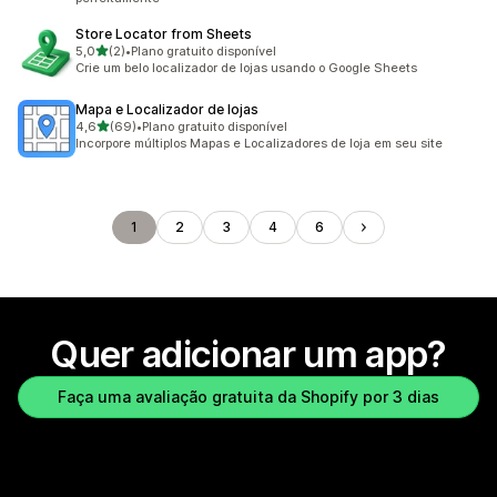
Store Locator from Sheets
de 5 estrelas
5,0
(2)
•
Plano gratuito disponível
2 avaliações ao todo
Crie um belo localizador de lojas usando o Google Sheets
Mapa e Localizador de lojas
de 5 estrelas
4,6
(69)
•
Plano gratuito disponível
69 avaliações ao todo
Incorpore múltiplos Mapas e Localizadores de loja em seu site
1
2
3
4
6
Quer adicionar um app?
Faça uma avaliação gratuita da Shopify por 3 dias