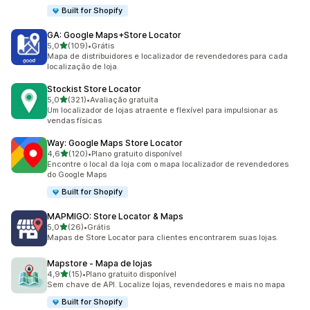
Built for Shopify
GA: Google Maps+Store Locator
de 5 estrelas
5,0
(109)
•
Grátis
109 avaliações ao todo
Mapa de distribuidores e localizador de revendedores para cada
localização de loja.
Stockist Store Locator
de 5 estrelas
5,0
(321)
•
Avaliação gratuita
321 avaliações ao todo
Um localizador de lojas atraente e flexível para impulsionar as
vendas físicas
Way: Google Maps Store Locator
de 5 estrelas
4,6
(120)
•
Plano gratuito disponível
120 avaliações ao todo
Encontre o local da loja com o mapa localizador de revendedores
do Google Maps
Built for Shopify
MAPMIGO: Store Locator & Maps
de 5 estrelas
5,0
(26)
•
Grátis
26 avaliações ao todo
Mapas de Store Locator para clientes encontrarem suas lojas.
Mapstore ‑ Mapa de lojas
de 5 estrelas
4,9
(15)
•
Plano gratuito disponível
15 avaliações ao todo
Sem chave de API. Localize lojas, revendedores e mais no mapa
Built for Shopify