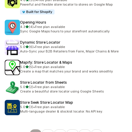
4.6
(35)
•
Free plan available
ทั้งหมด 35 รีวิว
Powerful and flexible store locator to stores on Google Map
Built for Shopify
Opening Hours
เต็ม 5 ดาว
4.3
(4)
•
Free plan available
ทั้งหมด 4 รีวิว
Sync Google Maps hours to your storefront automatically
Dynamic Store Locator
เต็ม 5 ดาว
5.0
(6)
•
Free plan available
ทั้งหมด 6 รีวิว
Auto-Sync your B2B Retailers from Faire, Major Chains & More
Mapify: Store Locator & Maps
เต็ม 5 ดาว
5.0
(5)
•
Free plan available
ทั้งหมด 5 รีวิว
Create a map that matches your brand and works smoothly
Store Locator from Sheets
เต็ม 5 ดาว
5.0
(2)
•
Free plan available
ทั้งหมด 2 รีวิว
Create a beautiful store locator using Google Sheets
Store Seek Store Locator Map
เต็ม 5 ดาว
5.0
(3)
•
Free plan available
ทั้งหมด 3 รีวิว
Multi-language dealer & stockist locator. No API key.