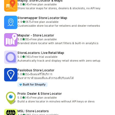
Mapsy: Store Locator & Maps
เต็ม 5 ดาว
5.0
(4)
•
Free plan available
ทั้งหมด 4 รีวิว
Store locator maps for stores, dealers & stockists, no API key
Storemapper Store Locator Map
เต็ม 5 ดาว
4.9
(87)
•
Free plan available
ทั้งหมด 87 รีวิว
Customizable store locator for retailers and dealer networks
Mapular ‑ Store Locator
เต็ม 5 ดาว
5.0
(8)
•
Free plan available
ทั้งหมด 8 รีวิว
Branded store locator with smart filters & built-in analytics
StoreLocators: Live Retail Map
เต็ม 5 ดาว
5.0
(16)
•
Free trial available
ทั้งหมด 16 รีวิว
Automatically track and display retail stores with zero setup.
Pasilobus Store Locator
เต็ม 5 ดาว
5.0
(5)
•
มีแผนฟรีให้บริการ
ทั้งหมด 5 รีวิว
ค้นหาสาขาด้วยแผนที่และตัวกรองที่ปรับแต่งได้
Built for Shopify
Prolo: Dealer & Store Locator
เต็ม 5 ดาว
5.0
(4)
•
Free plan available
ทั้งหมด 4 รีวิว
Build a store locator in minutes without API keys or devs
MSL: Store Locators
เต็ม 5 ดาว