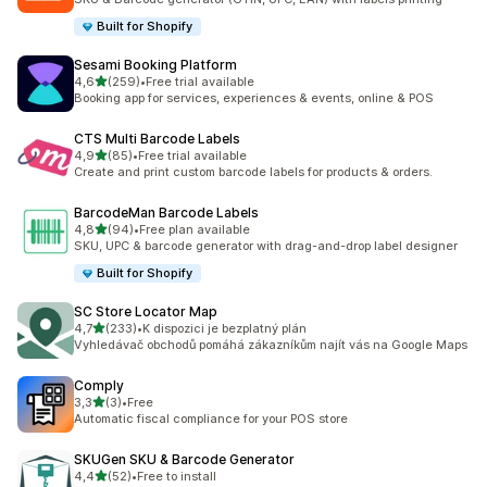
Built for Shopify
Sesami Booking Platform
z 5 hvězd
4,6
(259)
•
Free trial available
Celkový počet recenzí: 259
Booking app for services, experiences & events, online & POS
CTS Multi Barcode Labels
z 5 hvězd
4,9
(85)
•
Free trial available
Celkový počet recenzí: 85
Create and print custom barcode labels for products & orders.
BarcodeMan Barcode Labels
z 5 hvězd
4,8
(94)
•
Free plan available
Celkový počet recenzí: 94
SKU, UPC & barcode generator with drag-and-drop label designer
Built for Shopify
SC Store Locator Map
z 5 hvězd
4,7
(233)
•
K dispozici je bezplatný plán
Celkový počet recenzí: 233
Vyhledávač obchodů pomáhá zákazníkům najít vás na Google Maps
Comply
z 5 hvězd
3,3
(3)
•
Free
Celkový počet recenzí: 3
Automatic fiscal compliance for your POS store
SKUGen SKU & Barcode Generator
z 5 hvězd
4,4
(52)
•
Free to install
Celkový počet recenzí: 52