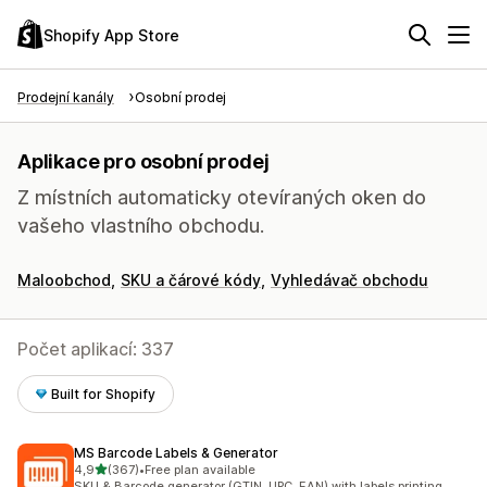
Shopify App Store
Prodejní kanály
Osobní prodej
Aplikace pro osobní prodej
Z místních automaticky otevíraných oken do
vašeho vlastního obchodu.
Maloobchod
SKU a čárové kódy
Vyhledávač obchodu
Počet aplikací: 337
Built for Shopify
MS Barcode Labels & Generator
z 5 hvězd
4,9
(367)
•
Free plan available
Celkový počet recenzí: 367
SKU & Barcode generator (GTIN, UPC, EAN) with labels printing