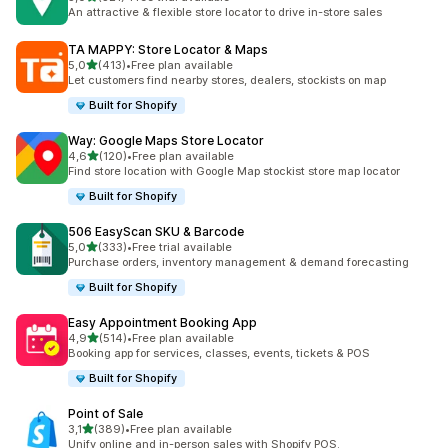
Celkový počet recenzí: 321
An attractive & flexible store locator to drive in-store sales
TA MAPPY: Store Locator & Maps
z 5 hvězd
5,0
(413)
•
Free plan available
Celkový počet recenzí: 413
Let customers find nearby stores, dealers, stockists on map
Built for Shopify
Way: Google Maps Store Locator
z 5 hvězd
4,6
(120)
•
Free plan available
Celkový počet recenzí: 120
Find store location with Google Map stockist store map locator
Built for Shopify
506 EasyScan SKU & Barcode
z 5 hvězd
5,0
(333)
•
Free trial available
Celkový počet recenzí: 333
Purchase orders, inventory management & demand forecasting
Built for Shopify
Easy Appointment Booking App
z 5 hvězd
4,9
(514)
•
Free plan available
Celkový počet recenzí: 514
Booking app for services, classes, events, tickets & POS
Built for Shopify
Point of Sale
z 5 hvězd
3,1
(389)
•
Free plan available
Celkový počet recenzí: 389
Unify online and in-person sales with Shopify POS.