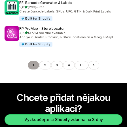
RF: Barcode Generator & Labels
z 5 hvězd
5,0
(293)
•
Free
Celkový počet recenzí: 293
Create Barcode Labels, SKUs, UPC, GTIN & Bulk Print Labels
Built for Shopify
RP ProMap ‑ Store Locator
z 5 hvězd
4,8
(377)
•
Free trial available
Celkový počet recenzí: 377
Add your Dealer, Stockist, & Store locations on a Google Map!
Built for Shopify
1
2
3
4
15
Chcete přidat nějakou
aplikaci?
Vyzkoušejte si Shopify zdarma na 3 dny