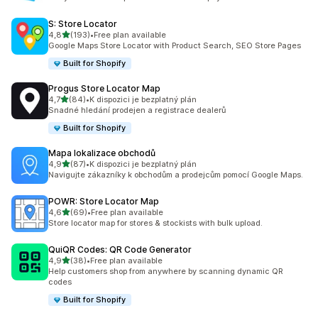
S: Store Locator
z 5 hvězd
4,8
(193)
•
Free plan available
Celkový počet recenzí: 193
Google Maps Store Locator with Product Search, SEO Store Pages
Built for Shopify
Progus Store Locator Map
z 5 hvězd
4,7
(84)
•
K dispozici je bezplatný plán
Celkový počet recenzí: 84
Snadné hledání prodejen a registrace dealerů
Built for Shopify
Mapa lokalizace obchodů
z 5 hvězd
4,9
(87)
•
K dispozici je bezplatný plán
Celkový počet recenzí: 87
Navigujte zákazníky k obchodům a prodejcům pomocí Google Maps.
POWR: Store Locator Map
z 5 hvězd
4,6
(69)
•
Free plan available
Celkový počet recenzí: 69
Store locator map for stores & stockists with bulk upload.
QuiQR Codes: QR Code Generator
z 5 hvězd
4,9
(38)
•
Free plan available
Celkový počet recenzí: 38
Help customers shop from anywhere by scanning dynamic QR
codes
Built for Shopify