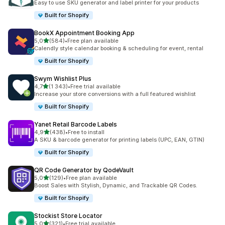
Easy to use SKU generator and label printer for your products
Built for Shopify
BookX Appointment Booking App
z 5 hvězd
5,0
(584)
•
Free plan available
Celkový počet recenzí: 584
Calendly style calendar booking & scheduling for event, rental
Built for Shopify
Swym Wishlist Plus
z 5 hvězd
4,7
(1 343)
•
Free trial available
Celkový počet recenzí: 1343
Increase your store conversions with a full featured wishlist
Built for Shopify
Yanet Retail Barcode Labels
z 5 hvězd
4,9
(438)
•
Free to install
Celkový počet recenzí: 438
A SKU & barcode generator for printing labels (UPC, EAN, GTIN)
Built for Shopify
QR Code Generator by QodeVault
z 5 hvězd
5,0
(129)
•
Free plan available
Celkový počet recenzí: 129
Boost Sales with Stylish, Dynamic, and Trackable QR Codes.
Built for Shopify
Stockist Store Locator
z 5 hvězd
5,0
(321)
•
Free trial available