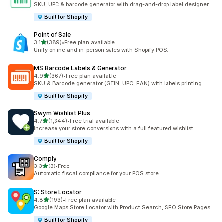
ทั้งหมด 94 รีวิว
SKU, UPC & barcode generator with drag-and-drop label designer
Built for Shopify
Point of Sale
เต็ม 5 ดาว
3.1
(389)
•
Free plan available
ทั้งหมด 389 รีวิว
Unify online and in-person sales with Shopify POS.
MS Barcode Labels & Generator
เต็ม 5 ดาว
4.9
(367)
•
Free plan available
ทั้งหมด 367 รีวิว
SKU & Barcode generator (GTIN, UPC, EAN) with labels printing
Built for Shopify
Swym Wishlist Plus
เต็ม 5 ดาว
4.7
(1,344)
•
Free trial available
ทั้งหมด 1344 รีวิว
Increase your store conversions with a full featured wishlist
Built for Shopify
Comply
เต็ม 5 ดาว
3.3
(3)
•
Free
ทั้งหมด 3 รีวิว
Automatic fiscal compliance for your POS store
S: Store Locator
เต็ม 5 ดาว
4.8
(193)
•
Free plan available
ทั้งหมด 193 รีวิว
Google Maps Store Locator with Product Search, SEO Store Pages
Built for Shopify