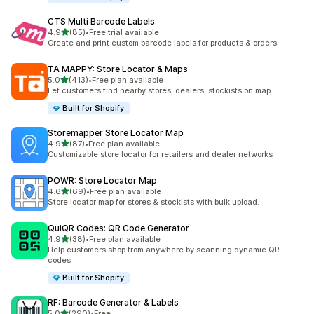
CTS Multi Barcode Labels
เต็ม 5 ดาว
4.9
(85)
•
Free trial available
ทั้งหมด 85 รีวิว
Create and print custom barcode labels for products & orders.
TA MAPPY: Store Locator & Maps
เต็ม 5 ดาว
5.0
(413)
•
Free plan available
ทั้งหมด 413 รีวิว
Let customers find nearby stores, dealers, stockists on map
Built for Shopify
Storemapper Store Locator Map
เต็ม 5 ดาว
4.9
(87)
•
Free plan available
ทั้งหมด 87 รีวิว
Customizable store locator for retailers and dealer networks
POWR: Store Locator Map
เต็ม 5 ดาว
4.6
(69)
•
Free plan available
ทั้งหมด 69 รีวิว
Store locator map for stores & stockists with bulk upload.
QuiQR Codes: QR Code Generator
เต็ม 5 ดาว
4.9
(38)
•
Free plan available
ทั้งหมด 38 รีวิว
Help customers shop from anywhere by scanning dynamic QR
codes
Built for Shopify
RF: Barcode Generator & Labels
เต็ม 5 ดาว
5.0
(290)
•
Free