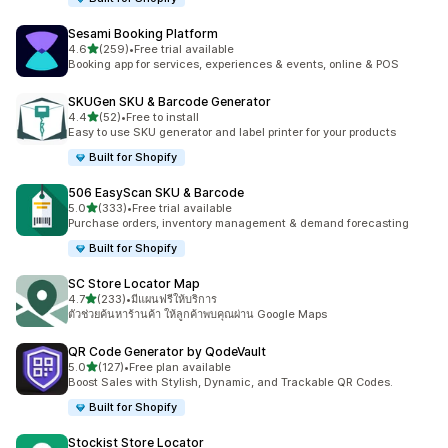
Sesami Booking Platform
เต็ม 5 ดาว
4.6
(259)
•
Free trial available
ทั้งหมด 259 รีวิว
Booking app for services, experiences & events, online & POS
SKUGen SKU & Barcode Generator
เต็ม 5 ดาว
4.4
(52)
•
Free to install
ทั้งหมด 52 รีวิว
Easy to use SKU generator and label printer for your products
Built for Shopify
506 EasyScan SKU & Barcode
เต็ม 5 ดาว
5.0
(333)
•
Free trial available
ทั้งหมด 333 รีวิว
Purchase orders, inventory management & demand forecasting
Built for Shopify
SC Store Locator Map
เต็ม 5 ดาว
4.7
(233)
•
มีแผนฟรีให้บริการ
ทั้งหมด 233 รีวิว
ตัวช่วยค้นหาร้านค้า ให้ลูกค้าพบคุณผ่าน Google Maps
QR Code Generator by QodeVault
เต็ม 5 ดาว
5.0
(127)
•
Free plan available
ทั้งหมด 127 รีวิว
Boost Sales with Stylish, Dynamic, and Trackable QR Codes.
Built for Shopify
Stockist Store Locator