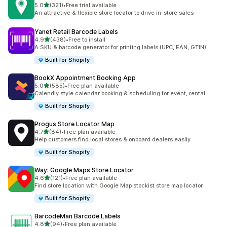
เต็ม 5 ดาว
5.0
(321)
•
Free trial available
ทั้งหมด 321 รีวิว
An attractive & flexible store locator to drive in-store sales
Yanet Retail Barcode Labels
เต็ม 5 ดาว
4.9
(438)
•
Free to install
ทั้งหมด 438 รีวิว
A SKU & barcode generator for printing labels (UPC, EAN, GTIN)
Built for Shopify
BookX Appointment Booking App
เต็ม 5 ดาว
5.0
(585)
•
Free plan available
ทั้งหมด 585 รีวิว
Calendly style calendar booking & scheduling for event, rental
Built for Shopify
Progus Store Locator Map
เต็ม 5 ดาว
4.7
(84)
•
Free plan available
ทั้งหมด 84 รีวิว
Help customers find local stores & onboard dealers easily
Built for Shopify
Way: Google Maps Store Locator
เต็ม 5 ดาว
4.6
(121)
•
Free plan available
ทั้งหมด 121 รีวิว
Find store location with Google Map stockist store map locator
Built for Shopify
BarcodeMan Barcode Labels
เต็ม 5 ดาว
4.8
(94)
•
Free plan available