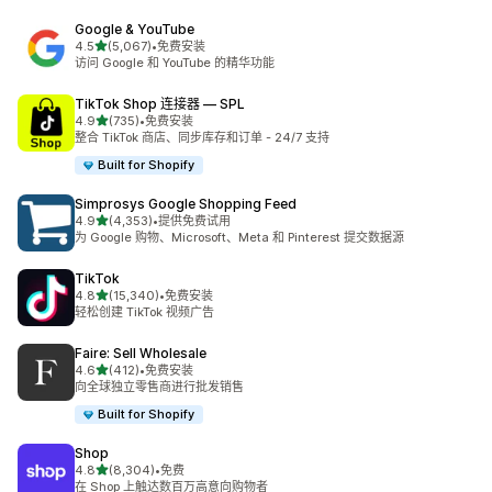
Google & YouTube
星（满分 5 星）
4.5
(5,067)
•
免费安装
总共 5067 条评论
访问 Google 和 YouTube 的精华功能
TikTok Shop 连接器 — SPL
星（满分 5 星）
4.9
(735)
•
免费安装
总共 735 条评论
整合 TikTok 商店、同步库存和订单 - 24/7 支持
Built for Shopify
Simprosys Google Shopping Feed
星（满分 5 星）
4.9
(4,353)
•
提供免费试用
总共 4353 条评论
为 Google 购物、Microsoft、Meta 和 Pinterest 提交数据源
TikTok
星（满分 5 星）
4.8
(15,340)
•
免费安装
总共 15340 条评论
轻松创建 TikTok 视频广告
Faire: Sell Wholesale
星（满分 5 星）
4.6
(412)
•
免费安装
总共 412 条评论
向全球独立零售商进行批发销售
Built for Shopify
Shop
星（满分 5 星）
4.8
(8,304)
•
免费
总共 8304 条评论
在 Shop 上触达数百万高意向购物者