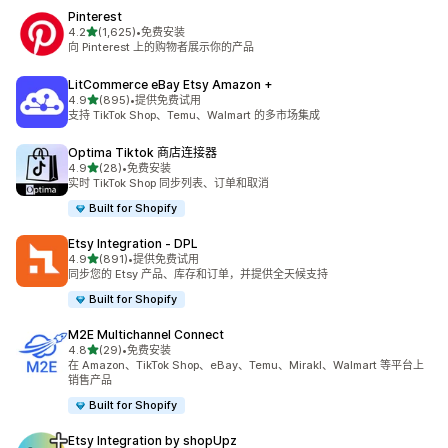
Pinterest
星（满分 5 星）
4.2
(1,625)
•
免费安装
总共 1625 条评论
向 Pinterest 上的购物者展示你的产品
LitCommerce eBay Etsy Amazon +
星（满分 5 星）
4.9
(895)
•
提供免费试用
总共 895 条评论
支持 TikTok Shop、Temu、Walmart 的多市场集成
Optima Tiktok 商店连接器
星（满分 5 星）
4.9
(28)
•
免费安装
总共 28 条评论
实时 TikTok Shop 同步列表、订单和取消
Built for Shopify
Etsy Integration ‑ DPL
星（满分 5 星）
4.9
(891)
•
提供免费试用
总共 891 条评论
同步您的 Etsy 产品、库存和订单，并提供全天候支持
Built for Shopify
M2E Multichannel Connect
星（满分 5 星）
4.8
(29)
•
免费安装
总共 29 条评论
在 Amazon、TikTok Shop、eBay、Temu、Mirakl、Walmart 等平台上
销售产品
Built for Shopify
Etsy Integration by shopUpz