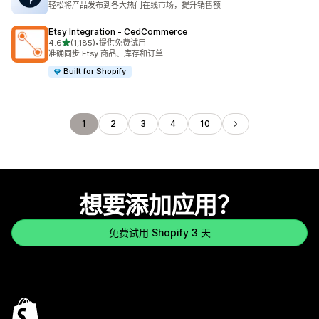
轻松将产品发布到各大热门在线市场，提升销售额
Etsy Integration ‑ CedCommerce
星（满分 5 星）
4.6
(1,185)
•
提供免费试用
总共 1185 条评论
准确同步 Etsy 商品、库存和订单
Built for Shopify
1
2
3
4
10
想要添加应用？
免费试用 Shopify 3 天