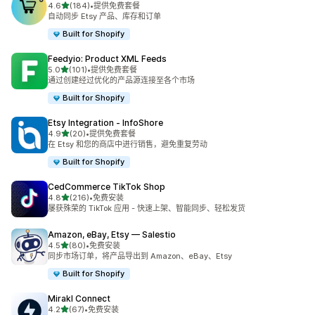
星（满分 5 星）
4.6
(184)
•
提供免费套餐
总共 184 条评论
自动同步 Etsy 产品、库存和订单
Built for Shopify
Feedyio: Product XML Feeds
星（满分 5 星）
5.0
(101)
•
提供免费套餐
总共 101 条评论
通过创建经过优化的产品源连接至各个市场
Built for Shopify
Etsy Integration ‑ InfoShore
星（满分 5 星）
4.9
(20)
•
提供免费套餐
总共 20 条评论
在 Etsy 和您的商店中进行销售，避免重复劳动
Built for Shopify
CedCommerce TikTok Shop
星（满分 5 星）
4.8
(216)
•
免费安装
总共 216 条评论
屡获殊荣的 TikTok 应用 - 快速上架、智能同步、轻松发货
Amazon, eBay, Etsy — Salestio
星（满分 5 星）
4.5
(80)
•
免费安装
总共 80 条评论
同步市场订单，将产品导出到 Amazon、eBay、Etsy
Built for Shopify
Mirakl Connect
星（满分 5 星）
4.2
(67)
•
免费安装
总共 67 条评论