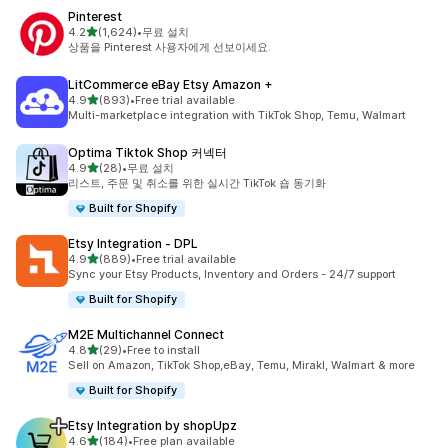
Pinterest
별 5개 중
4.2
(1,624)
•
무료 설치
총 리뷰 1624개
상품을 Pinterest 사용자에게 선보이세요.
LitCommerce eBay Etsy Amazon +
별 5개 중
4.9
(893)
•
Free trial available
총 리뷰 893개
Multi-marketplace integration with TikTok Shop, Temu, Walmart
Optima Tiktok Shop 커넥터
별 5개 중
4.9
(28)
•
무료 설치
총 리뷰 28개
리스트, 주문 및 취소를 위한 실시간 TikTok 숍 동기화
Built for Shopify
Etsy Integration ‑ DPL
별 5개 중
4.9
(889)
•
Free trial available
총 리뷰 889개
Sync your Etsy Products, Inventory and Orders - 24/7 support
Built for Shopify
M2E Multichannel Connect
별 5개 중
4.8
(29)
•
Free to install
총 리뷰 29개
Sell on Amazon, TikTok Shop,eBay, Temu, Mirakl, Walmart & more
Built for Shopify
Etsy Integration by shopUpz
별 5개 중
4.6
(184)
•
Free plan available
총 리뷰 184개