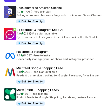
CedCommerce Amazon Channel
별 5개 중
4.7
(1,061)
•
Free to install
총 리뷰 1061개
Selling on Amazon becomes Easy with the Amazon Sales Channel
Built for Shopify
∞ Facebook & Instagram Shop AI
별 5개 중
4.9
(263)
•
Free plan available
총 리뷰 263개
Sync products to Instagram Direct & Facebook sell with Chat AI
Built for Shopify
Facebook & Instagram
별 5개 중
3.7
(5,057)
•
Free to install
총 리뷰 5057개
Seamlessly manage your Facebook and Instagram presence
Multifeed Google Shopping Feed
별 5개 중
4.9
(965)
•
Free plan available
총 리뷰 965개
Feeds & conversion tracking for Google, Facebook, Awin & more
Built for Shopify
Mulwi | 200+ Shopping Feeds
별 5개 중
5.0
(561)
•
Free to install
총 리뷰 561개
Product feeds for Google Shopping, Facebook, custom & more
Built for Shopify