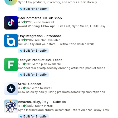
Sync Etsy products, inventory, and orders automatically
Built for Shopify
CedCommerce TikTok Shop
별 5개 중
4.8
(216)
•
Free to install
총 리뷰 216개
Award-Winning TikTok App – List Fast, Sync Smart, Fulfill Easy
Etsy Integration ‑ InfoShore
별 5개 중
4.9
(20)
•
Free plan available
총 리뷰 20개
Sell on Etsy and your store — without the double work
Built for Shopify
Feedyio: Product XML Feeds
별 5개 중
5.0
(101)
•
Free plan available
총 리뷰 101개
Connect to marketplaces by creating optimized product feeds
Built for Shopify
Mirakl Connect
별 5개 중
4.2
(67)
•
Free to install
총 리뷰 67개
Grow sales by easily listing products across top marketplaces
Amazon, eBay, Etsy — Salestio
별 5개 중
4.5
(80)
•
Free to install
총 리뷰 80개
Sync marketplace orders, export products to Amazon, eBay, Etsy
Built for Shopify