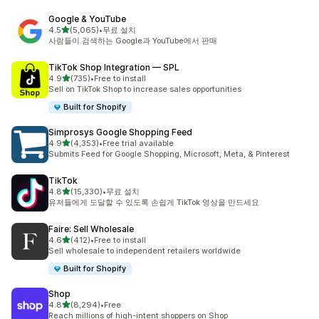
Google & YouTube
별 5개 중
4.5
(5,065)
•
무료 설치
총 리뷰 5065개
사람들이 검색하는 Google과 YouTube에서 판매
TikTok Shop Integration — SPL
별 5개 중
4.9
(735)
•
Free to install
총 리뷰 735개
Sell on TikTok Shop to increase sales opportunities
Built for Shopify
Simprosys Google Shopping Feed
별 5개 중
4.9
(4,353)
•
Free trial available
총 리뷰 4353개
Submits Feed for Google Shopping, Microsoft, Meta, & Pinterest
TikTok
별 5개 중
4.8
(15,330)
•
무료 설치
총 리뷰 15330개
유저들에게 도달할 수 있도록 손쉽게 TikTok 영상을 만드세요
Faire: Sell Wholesale
별 5개 중
4.6
(412)
•
Free to install
총 리뷰 412개
Sell wholesale to independent retailers worldwide
Built for Shopify
Shop
별 5개 중
4.8
(8,294)
•
Free
총 리뷰 8294개
Reach millions of high-intent shoppers on Shop