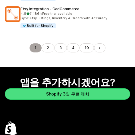
Etsy Integration ‑ CedCommerce
별 5개 중
4.6
(1,186)
•
Free trial available
총 리뷰 1186개
Sync Etsy Listings, Inventory & Orders with Accuracy
Built for Shopify
1
2
3
4
10
앱을 추가하시겠어요?
Shopify 3일 무료 체험