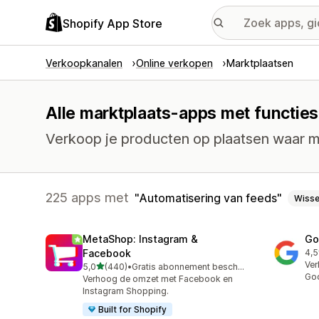
Shopify App Store
Verkoopkanalen
Online verkopen
Marktplaatsen
Alle marktplaats-apps met functies
Verkoop je producten op plaatsen waar me
225 apps met
Automatisering van feeds
Wiss
MetaShop: Instagram &
Go
Facebook
4,5
505
Ver
van 5 sterren
5,0
(440)
•
Gratis abonnement beschikbaar
440 recensies in totaal
Go
Verhoog de omzet met Facebook en
Instagram Shopping.
Built for Shopify