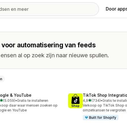
Door apps
 voor automatisering van feeds
nsen al op zoek zijn naar nieuwe spullen.
en
ogle & YouTube
TikTok Shop Integrati
van 5 sterren
van 5 sterren
(5.059)
•
Gratis te installeren
4,9
(734)
•
Gratis te instal
9 recensies in totaal
734 recensies in totaal
koop daar waar mensen zoeken op
Verkoop op TikTok Shop 
ogle en YouTube
omzetkansen te vergroten
Built for Shopify