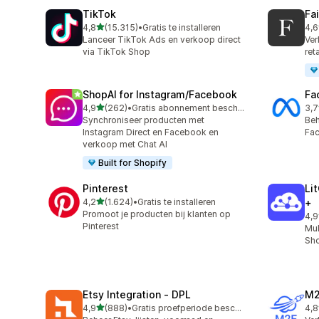
TikTok
Fa
van 5 sterren
4,8
(15.315)
•
Gratis te installeren
4,6
15315 recensies in totaal
412
Lanceer TikTok Ads en verkoop direct
Ver
via TikTok Shop
ret
ShopAI for Instagram/Facebook
Fa
van 5 sterren
4,9
(262)
•
Gratis abonnement beschikbaar
3,7
262 recensies in totaal
503
Synchroniseer producten met
Beh
Instagram Direct en Facebook en
Fac
verkoop met Chat AI
Built for Shopify
Pinterest
Li
van 5 sterren
4,2
(1.624)
•
Gratis te installeren
+
1624 recensies in totaal
Promoot je producten bij klanten op
4,9
893
Pinterest
Mul
Sho
Etsy Integration ‑ DPL
M2
van 5 sterren
4,9
(888)
•
Gratis proefperiode beschikbaar
4,8
888 recensies in totaal
29 