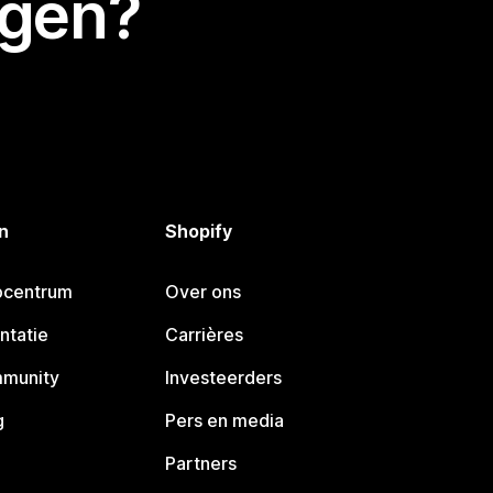
egen?
n
Shopify
pcentrum
Over ons
ntatie
Carrières
mmunity
Investeerders
g
Pers en media
Partners