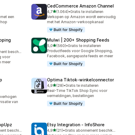
CedCommerce Amazon Channel
van 5 sterren
4,7
(1.064)
•
Gratis te installeren
1064 recensies in totaal
 met een
Verkopen op Amazon wordt eenvoudig
Shop
met het Amazon-verkoopkanaal
Built for Shopify
pping
Mulwi | 200+ Shopping Feeds
van 5 sterren
5,0
(560)
•
Gratis te installeren
560 recensies in totaal
Productfeeds voor Google Shopping,
Gratis abonnement beschikbaar
Facebook, aangepaste feeds en meer
g voor
n meer
Built for Shopify
p
Optima Tiktok‑winkelconnector
van 5 sterren
4,9
(28)
•
Gratis te installeren
28 recensies in totaal
Real-Time TikTok Shop Sync voor
vermeldingen, bestellingen
 verhogen
isatie van
Built for Shopify
hopUpz
Etsy Integration ‑ InfoShore
van 5 sterren
Gratis abonnement beschikbaar
4,9
(21)
•
Gratis abonnement beschikbaar
21 recensies in totaal