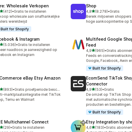
ire: Wholesale Verkopen
Shop
van 5 sterren
van 5 sterren
(412)
•
Gratis te installeren
4,8
(8.278)
•
Gratis
 recensies in totaal
8278 recensies in totaal
koop wholesale aan onafhankelijke
Bereik miljoenen shoppers
ailers wereldwijd
hoge aankoopintentie op 
Built for Shopify
cebook & Instagram
Multifeed Google Sho
van 5 sterren
(5.036)
•
Gratis te installeren
Feed
6 recensies in totaal
eer naadloos je aanwezigheid op
van 5 sterren
4,9
(965)
•
965 recensies in totaal
ebook en Instagram
Feeds en conversietrackin
Google, Facebook, Awin e
Built for Shopify
tCommerce eBay Etsy Amazon
EcomSend TikTok Sho
Connector
van 5 sterren
van 5 sterren
(893)
•
Gratis proefperiode beschikbaar
4,9
(53)
•
Gratis
 recensies in totaal
53 recensies in totaal
ti-marktplaatsintegratie met TikTok
De omzet op TikTok Shop
p, Temu en Walmart
met automatische synchron
producten en bestellingen.
Built for Shopify
E Multichannel Connect
Etsy Integration by s
van 5 sterren
van 5 sterren
(29)
•
Gratis te installeren
4,6
(183)
•
recensies in totaal
183 recensies in totaal