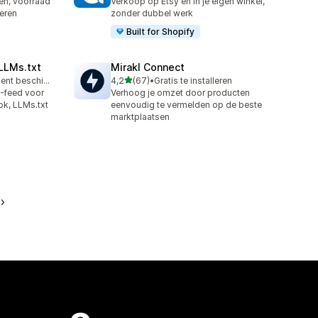
en, voorraad
Verkoop op Etsy en in je eigen winkel,
eren
zonder dubbel werk
Built for Shopify
LLMs.txt
Mirakl Connect
van 5 sterren
Gratis abonnement beschikbaar
4,2
(67)
•
Gratis te installeren
67 recensies in totaal
-feed voor
Verhoog je omzet door producten
k, LLMs.txt
eenvoudig te vermelden op de beste
marktplaatsen