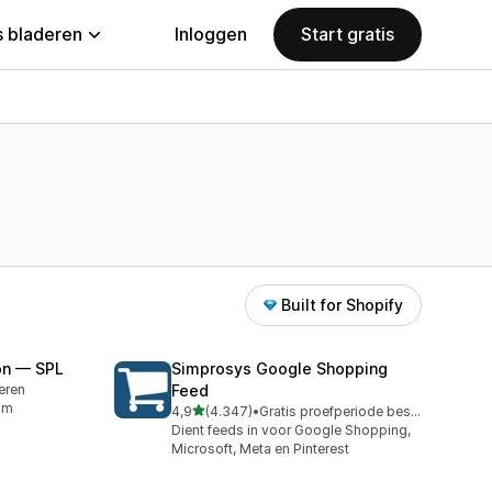
 bladeren
Inloggen
Start gratis
Built for Shopify
on — SPL
Simprosys Google Shopping
leren
Feed
om
van 5 sterren
4,9
(4.347)
•
Gratis proefperiode beschikbaar
4347 recensies in totaal
Dient feeds in voor Google Shopping,
Microsoft, Meta en Pinterest