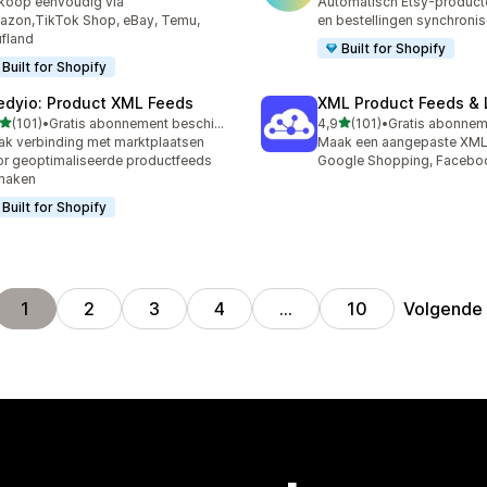
koop eenvoudig via
Automatisch Etsy-product
zon,TikTok Shop, eBay, Temu,
en bestellingen synchronis
fland
Built for Shopify
Built for Shopify
edyio: Product XML Feeds
XML Product Feeds & 
van 5 sterren
van 5 sterren
(101)
•
Gratis abonnement beschikbaar
4,9
(101)
•
 recensies in totaal
101 recensies in totaal
k verbinding met marktplaatsen
Maak een aangepaste XML
r geoptimaliseerde productfeeds
Google Shopping, Faceboo
maken
Built for Shopify
Volgende
1
2
3
4
…
10