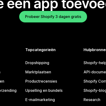
je een app toevo
Probeer Shopify 3 dagen gratis
Topcategorieën
Hulpbronne
Dropshipping
Shopify-hel
n
Marktplaatsen
API-docume
pen
Productrecensies
Shopify Co
erzending
Upselling en bundels
Shopify-blo
E-mailmarketing
Research