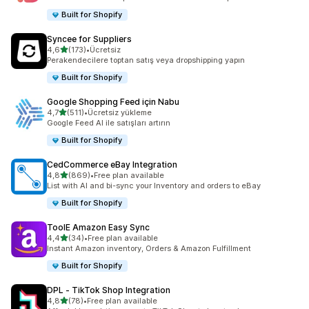
Built for Shopify
Syncee for Suppliers
5 yıldız üzerinden
4,6
(173)
•
Ücretsiz
toplam 173 değerlendirme
Perakendecilere toptan satış veya dropshipping yapın
Built for Shopify
Google Shopping Feed için Nabu
5 yıldız üzerinden
4,7
(511)
•
Ücretsiz yükleme
toplam 511 değerlendirme
Google Feed AI ile satışları artırın
Built for Shopify
CedCommerce eBay Integration
5 yıldız üzerinden
4,8
(869)
•
Free plan available
toplam 869 değerlendirme
List with AI and bi-sync your Inventory and orders to eBay
Built for Shopify
ToolE Amazon Easy Sync
5 yıldız üzerinden
4,4
(34)
•
Free plan available
toplam 34 değerlendirme
Instant Amazon inventory, Orders & Amazon Fulfillment
Built for Shopify
DPL ‑ TikTok Shop Integration
5 yıldız üzerinden
4,8
(78)
•
Free plan available
toplam 78 değerlendirme