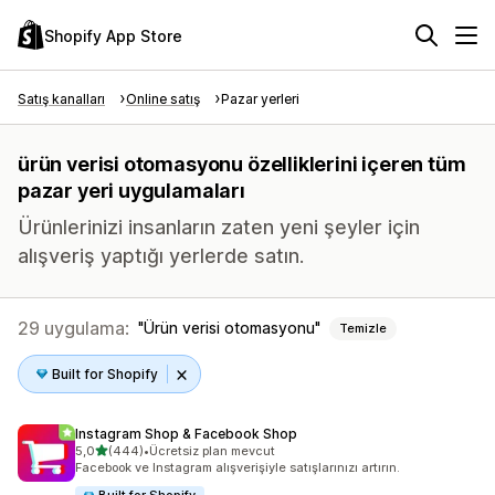
Shopify App Store
Satış kanalları
Online satış
Pazar yerleri
ürün verisi otomasyonu özelliklerini içeren tüm
pazar yeri uygulamaları
Ürünlerinizi insanların zaten yeni şeyler için
alışveriş yaptığı yerlerde satın.
29 uygulama:
Ürün verisi otomasyonu
Temizle
Built for Shopify
Instagram Shop & Facebook Shop
5 yıldız üzerinden
5,0
(444)
•
Ücretsiz plan mevcut
toplam 444 değerlendirme
Facebook ve Instagram alışverişiyle satışlarınızı artırın.