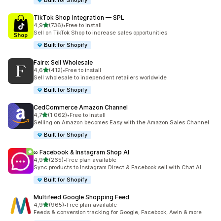
Built for Shopify
TikTok Shop Integration — SPL
5 yıldız üzerinden
4,9
(736)
•
Free to install
toplam 736 değerlendirme
Sell on TikTok Shop to increase sales opportunities
Built for Shopify
Faire: Sell Wholesale
5 yıldız üzerinden
4,6
(412)
•
Free to install
toplam 412 değerlendirme
Sell wholesale to independent retailers worldwide
Built for Shopify
CedCommerce Amazon Channel
5 yıldız üzerinden
4,7
(1.062)
•
Free to install
toplam 1062 değerlendirme
Selling on Amazon becomes Easy with the Amazon Sales Channel
Built for Shopify
∞ Facebook & Instagram Shop AI
5 yıldız üzerinden
4,9
(265)
•
Free plan available
toplam 265 değerlendirme
Sync products to Instagram Direct & Facebook sell with Chat AI
Built for Shopify
Multifeed Google Shopping Feed
5 yıldız üzerinden
4,9
(965)
•
Free plan available
toplam 965 değerlendirme
Feeds & conversion tracking for Google, Facebook, Awin & more