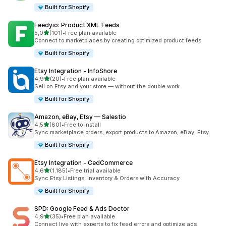
Built for Shopify
Feedyio: Product XML Feeds
5 yıldız üzerinden
5,0
(101)
•
Free plan available
toplam 101 değerlendirme
Connect to marketplaces by creating optimized product feeds
Built for Shopify
Etsy Integration ‑ InfoShore
5 yıldız üzerinden
4,9
(20)
•
Free plan available
toplam 20 değerlendirme
Sell on Etsy and your store — without the double work
Built for Shopify
Amazon, eBay, Etsy — Salestio
5 yıldız üzerinden
4,5
(80)
•
Free to install
toplam 80 değerlendirme
Sync marketplace orders, export products to Amazon, eBay, Etsy
Built for Shopify
Etsy Integration ‑ CedCommerce
5 yıldız üzerinden
4,6
(1.185)
•
Free trial available
toplam 1185 değerlendirme
Sync Etsy Listings, Inventory & Orders with Accuracy
Built for Shopify
SPD: Google Feed & Ads Doctor
5 yıldız üzerinden
4,9
(35)
•
Free plan available
toplam 35 değerlendirme
Connect live with experts to fix feed errors and optimize ads