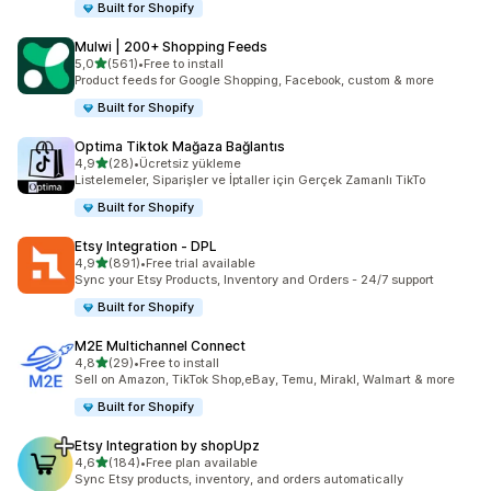
Built for Shopify
Mulwi | 200+ Shopping Feeds
5 yıldız üzerinden
5,0
(561)
•
Free to install
toplam 561 değerlendirme
Product feeds for Google Shopping, Facebook, custom & more
Built for Shopify
Optima Tiktok Mağaza Bağlantıs
5 yıldız üzerinden
4,9
(28)
•
Ücretsiz yükleme
toplam 28 değerlendirme
Listelemeler, Siparişler ve İptaller için Gerçek Zamanlı TikTo
Built for Shopify
Etsy Integration ‑ DPL
5 yıldız üzerinden
4,9
(891)
•
Free trial available
toplam 891 değerlendirme
Sync your Etsy Products, Inventory and Orders - 24/7 support
Built for Shopify
M2E Multichannel Connect
5 yıldız üzerinden
4,8
(29)
•
Free to install
toplam 29 değerlendirme
Sell on Amazon, TikTok Shop,eBay, Temu, Mirakl, Walmart & more
Built for Shopify
Etsy Integration by shopUpz
5 yıldız üzerinden
4,6
(184)
•
Free plan available
toplam 184 değerlendirme
Sync Etsy products, inventory, and orders automatically