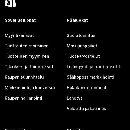
Sovellusluokat
Pääluokat
Myyntikanavat
Suoratoimitus
Tuotteiden etsiminen
Markkinapaikat
Tuotteiden myyminen
Tuotearvostelut
Tilaukset ja toimitukset
Lisämyynti ja tuotepaketit
Kaupan suunnittelu
Sähköpostimarkkinointi
Markkinointi ja konversio
Hakukoneoptimointi
Kaupan hallinnointi
Lähetys
Valuutta ja käännös