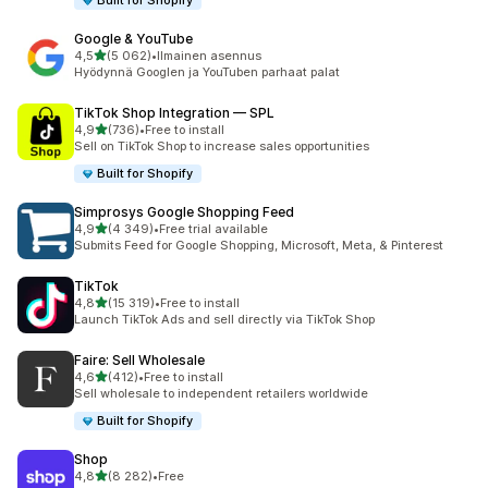
Built for Shopify
Google & YouTube
/ 5 tähteä
4,5
(5 062)
•
Ilmainen asennus
5062 arvostelua yhteensä
Hyödynnä Googlen ja YouTuben parhaat palat
TikTok Shop Integration — SPL
/ 5 tähteä
4,9
(736)
•
Free to install
736 arvostelua yhteensä
Sell on TikTok Shop to increase sales opportunities
Built for Shopify
Simprosys Google Shopping Feed
/ 5 tähteä
4,9
(4 349)
•
Free trial available
4349 arvostelua yhteensä
Submits Feed for Google Shopping, Microsoft, Meta, & Pinterest
TikTok
/ 5 tähteä
4,8
(15 319)
•
Free to install
15319 arvostelua yhteensä
Launch TikTok Ads and sell directly via TikTok Shop
Faire: Sell Wholesale
/ 5 tähteä
4,6
(412)
•
Free to install
412 arvostelua yhteensä
Sell wholesale to independent retailers worldwide
Built for Shopify
Shop
/ 5 tähteä
4,8
(8 282)
•
Free
8282 arvostelua yhteensä