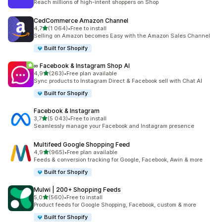
Reach millions of high-intent shoppers on Shop
CedCommerce Amazon Channel
/ 5 tähteä
4,7
(1 064)
•
Free to install
1064 arvostelua yhteensä
Selling on Amazon becomes Easy with the Amazon Sales Channel
Built for Shopify
∞ Facebook & Instagram Shop AI
/ 5 tähteä
4,9
(263)
•
Free plan available
263 arvostelua yhteensä
Sync products to Instagram Direct & Facebook sell with Chat AI
Built for Shopify
Facebook & Instagram
/ 5 tähteä
3,7
(5 043)
•
Free to install
5043 arvostelua yhteensä
Seamlessly manage your Facebook and Instagram presence
Multifeed Google Shopping Feed
/ 5 tähteä
4,9
(965)
•
Free plan available
965 arvostelua yhteensä
Feeds & conversion tracking for Google, Facebook, Awin & more
Built for Shopify
Mulwi | 200+ Shopping Feeds
/ 5 tähteä
5,0
(560)
•
Free to install
560 arvostelua yhteensä
Product feeds for Google Shopping, Facebook, custom & more
Built for Shopify