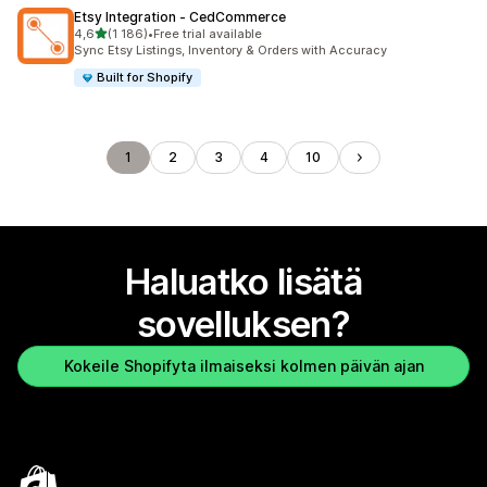
Etsy Integration ‑ CedCommerce
/ 5 tähteä
4,6
(1 186)
•
Free trial available
1186 arvostelua yhteensä
Sync Etsy Listings, Inventory & Orders with Accuracy
Built for Shopify
1
2
3
4
10
Haluatko lisätä
sovelluksen?
Kokeile Shopifyta ilmaiseksi kolmen päivän ajan