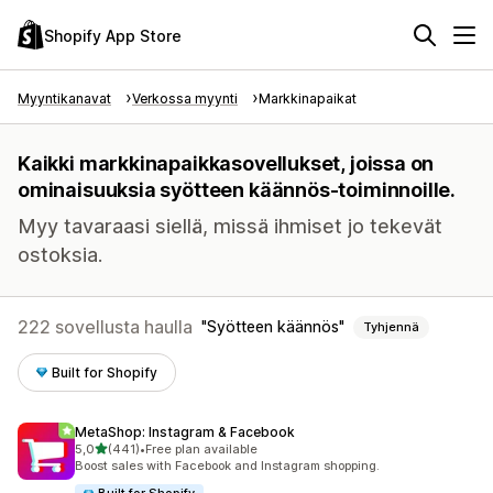
Shopify App Store
Myyntikanavat
Verkossa myynti
Markkinapaikat
Kaikki markkinapaikkasovellukset, joissa on
ominaisuuksia syötteen käännös-toiminnoille.
Myy tavaraasi siellä, missä ihmiset jo tekevät
ostoksia.
222 sovellusta haulla
Syötteen käännös
Tyhjennä
Built for Shopify
MetaShop: Instagram & Facebook
/ 5 tähteä
5,0
(441)
•
Free plan available
441 arvostelua yhteensä
Boost sales with Facebook and Instagram shopping.