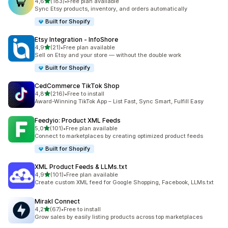
/ 5 tähteä
4,6
(183)
•
Free plan available
183 arvostelua yhteensä
Sync Etsy products, inventory, and orders automatically
Built for Shopify
Etsy Integration ‑ InfoShore
/ 5 tähteä
4,9
(21)
•
Free plan available
21 arvostelua yhteensä
Sell on Etsy and your store — without the double work
Built for Shopify
CedCommerce TikTok Shop
/ 5 tähteä
4,8
(216)
•
Free to install
216 arvostelua yhteensä
Award-Winning TikTok App – List Fast, Sync Smart, Fulfill Easy
Feedyio: Product XML Feeds
/ 5 tähteä
5,0
(101)
•
Free plan available
101 arvostelua yhteensä
Connect to marketplaces by creating optimized product feeds
Built for Shopify
XML Product Feeds & LLMs.txt
/ 5 tähteä
4,9
(101)
•
Free plan available
101 arvostelua yhteensä
Create custom XML feed for Google Shopping, Facebook, LLMs.txt
Mirakl Connect
/ 5 tähteä
4,2
(67)
•
Free to install
67 arvostelua yhteensä
Grow sales by easily listing products across top marketplaces