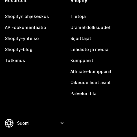
Resurssit
Shopify
Shopifyn ohjekeskus
Tietoja
API-dokumentaatio
Uramahdollisuudet
Shopify-yhteisö
Sijoittajat
Shopify-blogi
Lehdistö ja media
Tutkimus
Kumppanit
Affiliate-kumppanit
Oikeudelliset asiat
Palvelun tila