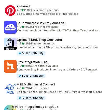
Pinterest
/ 5 tähteä
4,2
(1 624)
•
Ilmainen asennus
1624 arvostelua yhteensä
Saa tuotteesi näkymään ostajille Pinterestissä
LitCommerce eBay Etsy Amazon +
/ 5 tähteä
4,9
(893)
•
Free trial available
893 arvostelua yhteensä
Multi-marketplace integration with TikTok Shop, Temu, Walmart
Optima Tiktok Shop Connector
/ 5 tähteä
4,9
(28)
•
Ilmainen asennus
28 arvostelua yhteensä
Reaaliaikainen TikTok Shop Sync ilmoituksia, tilauksia ja peru
Built for Shopify
Etsy Integration ‑ DPL
/ 5 tähteä
4,9
(889)
•
Free trial available
889 arvostelua yhteensä
Sync your Etsy Products, Inventory and Orders - 24/7 support
Built for Shopify
M2E Multichannel Connect
/ 5 tähteä
4,8
(29)
•
Free to install
29 arvostelua yhteensä
Sell on Amazon, TikTok Shop,eBay, Temu, Mirakl, Walmart & more
Built for Shopify
Etsy Integration by shopUpz