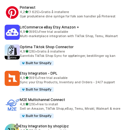
Pinterest
av 5 stjerner
4,2
(1 625)
•
Gratis å installere
Totalt 1625 omtaler
Gjør produktene dine synlige for folk som handler på Pinterest
LitCommerce eBay Etsy Amazon +
av 5 stjerner
4,9
(895)
•
Free trial available
Totalt 895 omtaler
Multi-marketplace integration with TikTok Shop, Temu, Walmart
Optima Tiktok Shop Connector
av 5 stjerner
4,9
(28)
•
Gratis å installere
Totalt 28 omtaler
Sanntids TikTok Shop Sync for oppføringer, bestillinger og kan
Built for Shopify
Etsy Integration ‑ DPL
av 5 stjerner
4,9
(891)
•
Free trial available
Totalt 891 omtaler
Sync your Etsy Products, Inventory and Orders - 24/7 support
Built for Shopify
M2E Multichannel Connect
av 5 stjerner
4,8
(29)
•
Free to install
Totalt 29 omtaler
Sell on Amazon, TikTok Shop,eBay, Temu, Mirakl, Walmart & more
Built for Shopify
Etsy Integration by shopUpz