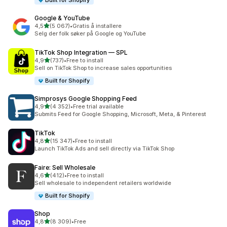
Built for Shopify
Google & YouTube
av 5 stjerner
4,5
(5 067)
•
Gratis å installere
Totalt 5067 omtaler
Selg der folk søker på Google og YouTube
TikTok Shop Integration — SPL
av 5 stjerner
4,9
(737)
•
Free to install
Totalt 737 omtaler
Sell on TikTok Shop to increase sales opportunities
Built for Shopify
Simprosys Google Shopping Feed
av 5 stjerner
4,9
(4 352)
•
Free trial available
Totalt 4352 omtaler
Submits Feed for Google Shopping, Microsoft, Meta, & Pinterest
TikTok
av 5 stjerner
4,8
(15 347)
•
Free to install
Totalt 15347 omtaler
Launch TikTok Ads and sell directly via TikTok Shop
Faire: Sell Wholesale
av 5 stjerner
4,6
(412)
•
Free to install
Totalt 412 omtaler
Sell wholesale to independent retailers worldwide
Built for Shopify
Shop
av 5 stjerner
4,8
(8 309)
•
Free
Totalt 8309 omtaler