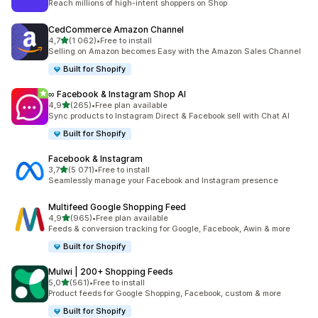
Reach millions of high-intent shoppers on Shop
CedCommerce Amazon Channel
av 5 stjerner
4,7
(1 062)
•
Free to install
Totalt 1062 omtaler
Selling on Amazon becomes Easy with the Amazon Sales Channel
Built for Shopify
∞ Facebook & Instagram Shop AI
av 5 stjerner
4,9
(265)
•
Free plan available
Totalt 265 omtaler
Sync products to Instagram Direct & Facebook sell with Chat AI
Built for Shopify
Facebook & Instagram
av 5 stjerner
3,7
(5 071)
•
Free to install
Totalt 5071 omtaler
Seamlessly manage your Facebook and Instagram presence
Multifeed Google Shopping Feed
av 5 stjerner
4,9
(965)
•
Free plan available
Totalt 965 omtaler
Feeds & conversion tracking for Google, Facebook, Awin & more
Built for Shopify
Mulwi | 200+ Shopping Feeds
av 5 stjerner
5,0
(561)
•
Free to install
Totalt 561 omtaler
Product feeds for Google Shopping, Facebook, custom & more
Built for Shopify