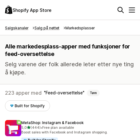
Shopify App Store
Salgskanaler
Salg på nettet
Markedsplasser
Alle markedesplass-apper med funksjoner for
feed-oversettelse
Selg varene der folk allerede leter etter nye ting
å kjøpe.
223 apper med
Feed-oversettelse
Tøm
Built for Shopify
MetaShop: Instagram & Facebook
av 5 stjerner
5,0
(444)
•
Free plan available
Totalt 444 omtaler
Boost sales with Facebook and Instagram shopping.