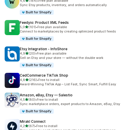
av 5 stjerner
4,6
(184)
•
Free plan available
Totalt 184 omtaler
Sync Etsy products, inventory, and orders automatically
Built for Shopify
Feedyio: Product XML Feeds
av 5 stjerner
5,0
(101)
•
Free plan available
Totalt 101 omtaler
Connect to marketplaces by creating optimized product feeds
Built for Shopify
Etsy Integration ‑ InfoShore
av 5 stjerner
4,9
(20)
•
Free plan available
Totalt 20 omtaler
Sell on Etsy and your store — without the double work
Built for Shopify
CedCommerce TikTok Shop
av 5 stjerner
4,8
(216)
•
Free to install
Totalt 216 omtaler
Award-Winning TikTok App – List Fast, Sync Smart, Fulfill Easy
Amazon, eBay, Etsy — Salestio
av 5 stjerner
4,5
(80)
•
Free to install
Totalt 80 omtaler
Sync marketplace orders, export products to Amazon, eBay, Etsy
Built for Shopify
Mirakl Connect
av 5 stjerner
4,2
(67)
•
Free to install
Totalt 67 omtaler