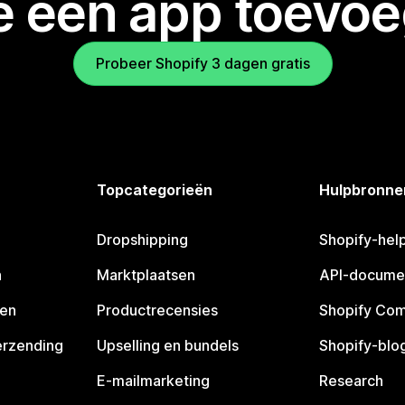
je een app toevo
Probeer Shopify 3 dagen gratis
Topcategorieën
Hulpbronne
Dropshipping
Shopify-hel
n
Marktplaatsen
API-docume
pen
Productrecensies
Shopify Co
erzending
Upselling en bundels
Shopify-blo
E-mailmarketing
Research