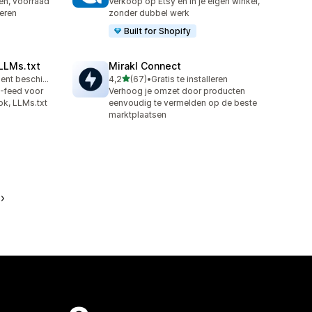
en, voorraad
Verkoop op Etsy en in je eigen winkel,
eren
zonder dubbel werk
Built for Shopify
LLMs.txt
Mirakl Connect
van 5 sterren
Gratis abonnement beschikbaar
4,2
(67)
•
Gratis te installeren
67 recensies in totaal
-feed voor
Verhoog je omzet door producten
k, LLMs.txt
eenvoudig te vermelden op de beste
marktplaatsen