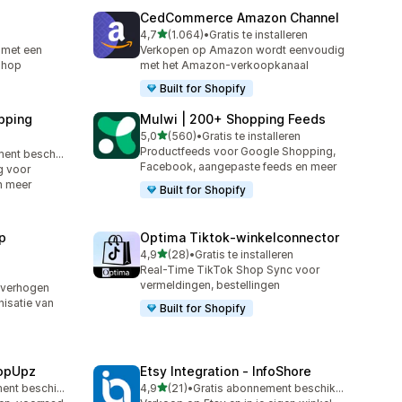
CedCommerce Amazon Channel
van 5 sterren
4,7
(1.064)
•
Gratis te installeren
1064 recensies in totaal
 met een
Verkopen op Amazon wordt eenvoudig
Shop
met het Amazon-verkoopkanaal
Built for Shopify
pping
Mulwi | 200+ Shopping Feeds
van 5 sterren
5,0
(560)
•
Gratis te installeren
560 recensies in totaal
Productfeeds voor Google Shopping,
Gratis abonnement beschikbaar
Facebook, aangepaste feeds en meer
g voor
n meer
Built for Shopify
p
Optima Tiktok‑winkelconnector
van 5 sterren
4,9
(28)
•
Gratis te installeren
28 recensies in totaal
Real-Time TikTok Shop Sync voor
vermeldingen, bestellingen
 verhogen
isatie van
Built for Shopify
hopUpz
Etsy Integration ‑ InfoShore
van 5 sterren
Gratis abonnement beschikbaar
4,9
(21)
•
Gratis abonnement beschikbaar
21 recensies in totaal