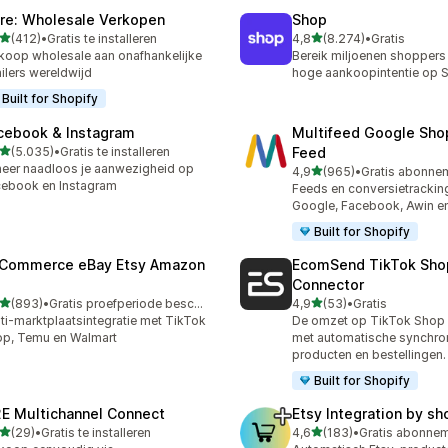
ire: Wholesale Verkopen
Shop
van 5 sterren
van 5 sterren
(412)
•
Gratis te installeren
4,8
(8.274)
•
Gratis
 recensies in totaal
8274 recensies in totaal
koop wholesale aan onafhankelijke
Bereik miljoenen shoppers
ailers wereldwijd
hoge aankoopintentie op 
Built for Shopify
cebook & Instagram
Multifeed Google Sho
van 5 sterren
(5.035)
•
Gratis te installeren
Feed
5 recensies in totaal
eer naadloos je aanwezigheid op
van 5 sterren
4,9
(965)
•
965 recensies in totaal
ebook en Instagram
Feeds en conversietrackin
Google, Facebook, Awin e
Built for Shopify
tCommerce eBay Etsy Amazon
EcomSend TikTok Sho
Connector
van 5 sterren
van 5 sterren
(893)
•
Gratis proefperiode beschikbaar
4,9
(53)
•
Gratis
 recensies in totaal
53 recensies in totaal
ti-marktplaatsintegratie met TikTok
De omzet op TikTok Shop
p, Temu en Walmart
met automatische synchron
producten en bestellingen.
Built for Shopify
E Multichannel Connect
Etsy Integration by s
van 5 sterren
van 5 sterren
(29)
•
Gratis te installeren
4,6
(183)
•
recensies in totaal
183 recensies in totaal