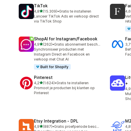
TikTok
Fa
van 5 sterren
4,8
(15.309)
•
Gratis te installeren
4,6
15309 recensies in totaal
412
Lanceer TikTok Ads en verkoop direct
Ver
via TikTok Shop
ret
ShopAI for Instagram/Facebook
Fa
van 5 sterren
4,9
(262)
•
Gratis abonnement beschikbaar
3,7
262 recensies in totaal
503
Synchroniseer producten met
Beh
Instagram Direct en Facebook en
Fac
verkoop met Chat AI
Built for Shopify
Pinterest
Li
van 5 sterren
4,2
(1.624)
•
Gratis te installeren
+
1624 recensies in totaal
Promoot je producten bij klanten op
4,9
893
Pinterest
Mul
Sho
Etsy Integration ‑ DPL
M2
van 5 sterren
4,9
(887)
•
Gratis proefperiode beschikbaar
4,8
887 recensies in totaal
29 