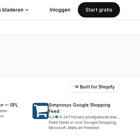
 bladeren
Inloggen
Start gratis
Built for Shopify
on — SPL
Simprosys Google Shopping
leren
Feed
om
van 5 sterren
4,9
(4.347)
•
Gratis proefperiode beschikbaar
4347 recensies in totaal
Dient feeds in voor Google Shopping,
Microsoft, Meta en Pinterest