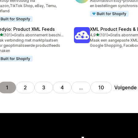
koop eenvoudig via
Automatisch Etsy-product
zon,TikTok Shop, eBay, Temu,
en bestellingen synchronis
fland
Built for Shopify
Built for Shopify
edyio: Product XML Feeds
XML Product Feeds & 
van 5 sterren
van 5 sterren
(101)
•
Gratis abonnement beschikbaar
4,9
(101)
•
 recensies in totaal
101 recensies in totaal
k verbinding met marktplaatsen
Maak een aangepaste XML
r geoptimaliseerde productfeeds
Google Shopping, Faceboo
maken
Built for Shopify
Volgende
1
2
3
4
…
10