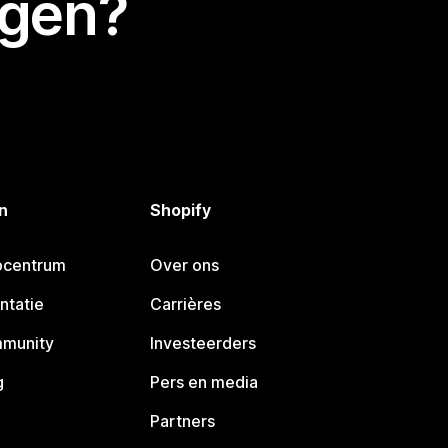
egen?
n
Shopify
pcentrum
Over ons
ntatie
Carrières
mmunity
Investeerders
g
Pers en media
Partners