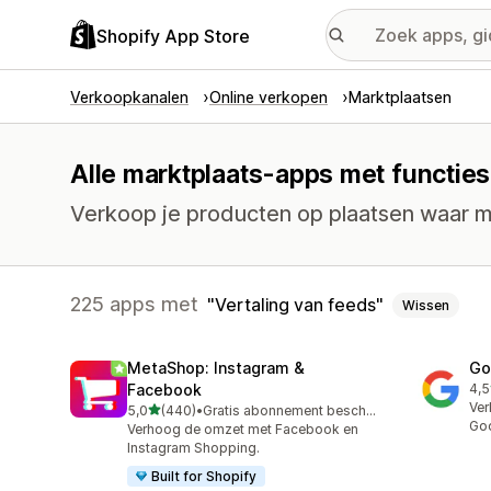
Shopify App Store
Verkoopkanalen
Online verkopen
Marktplaatsen
Alle marktplaats-apps met functies
Verkoop je producten op plaatsen waar me
225 apps met
Vertaling van feeds
Wissen
MetaShop: Instagram &
Go
Facebook
4,5
505
Ver
van 5 sterren
5,0
(440)
•
Gratis abonnement beschikbaar
440 recensies in totaal
Go
Verhoog de omzet met Facebook en
Instagram Shopping.
Built for Shopify