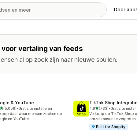
Door apps
 voor vertaling van feeds
nsen al op zoek zijn naar nieuwe spullen.
ogle & YouTube
TikTok Shop Integrati
van 5 sterren
van 5 sterren
(5.059)
•
Gratis te installeren
4,9
(733)
•
Gratis te instal
9 recensies in totaal
733 recensies in totaal
koop daar waar mensen zoeken op
Verkoop op TikTok Shop 
ogle en YouTube
omzetkansen te vergroten
Built for Shopify