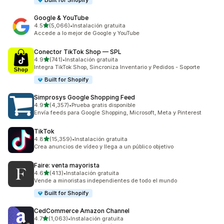
Built for Shopify
Google & YouTube
de 5 estrellas
4.5
(5,066)
•
Instalación gratuita
5066 reseñas en total
Accede a lo mejor de Google y YouTube
Conector TikTok Shop — SPL
de 5 estrellas
4.9
(741)
•
Instalación gratuita
741 reseñas en total
Integra TikTok Shop, Sincroniza Inventario y Pedidos - Soporte
Built for Shopify
Simprosys Google Shopping Feed
de 5 estrellas
4.9
(4,357)
•
Prueba gratis disponible
4357 reseñas en total
Envía feeds para Google Shopping, Microsoft, Meta y Pinterest
TikTok
de 5 estrellas
4.8
(15,359)
•
Instalación gratuita
15359 reseñas en total
Crea anuncios de vídeo y llega a un público objetivo
Faire: venta mayorista
de 5 estrellas
4.6
(413)
•
Instalación gratuita
413 reseñas en total
Vende a minoristas independientes de todo el mundo
Built for Shopify
CedCommerce Amazon Channel
de 5 estrellas
4.7
(1,063)
•
Instalación gratuita
1063 reseñas en total