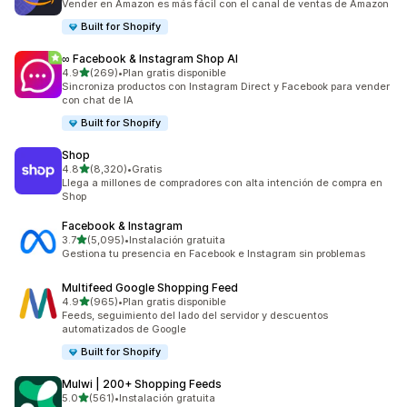
Vender en Amazon es más fácil con el canal de ventas de Amazon
Built for Shopify
∞ Facebook & Instagram Shop AI
de 5 estrellas
4.9
(269)
•
Plan gratis disponible
269 reseñas en total
Sincroniza productos con Instagram Direct y Facebook para vender
con chat de IA
Built for Shopify
Shop
de 5 estrellas
4.8
(8,320)
•
Gratis
8320 reseñas en total
Llega a millones de compradores con alta intención de compra en
Shop
Facebook & Instagram
de 5 estrellas
3.7
(5,095)
•
Instalación gratuita
5095 reseñas en total
Gestiona tu presencia en Facebook e Instagram sin problemas
Multifeed Google Shopping Feed
de 5 estrellas
4.9
(965)
•
Plan gratis disponible
965 reseñas en total
Feeds, seguimiento del lado del servidor y descuentos
automatizados de Google
Built for Shopify
Mulwi | 200+ Shopping Feeds
de 5 estrellas
5.0
(561)
•
Instalación gratuita
561 reseñas en total