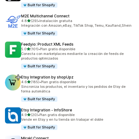
Built for Shopify
M2E Multichannel Connect
de 5 estrellas
4.8
(29)
•
Instalación gratuita
29 reseñas en total
Integración con Amazon,eBay, TikTok Shop, Temu, Kaufland,Shein
Built for Shopify
Feedyio: Product XML Feeds
de 5 estrellas
5.0
(101)
•
Plan gratis disponible
101 reseñas en total
Conecta con marketplaces mediante la creación de feeds de
productos optimizados
Built for Shopify
Etsy Integration by shopUpz
de 5 estrellas
4.6
(185)
•
Plan gratis disponible
185 reseñas en total
Sincroniza los productos, el inventario y los pedidos de Etsy de
forma automática
Built for Shopify
Etsy Integration ‑ InfoShore
de 5 estrellas
4.9
(20)
•
Plan gratis disponible
20 reseñas en total
Vende en Etsy y en tu tienda sin trabajar el doble
Built for Shopify
Mirakl Connect