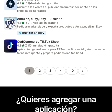
de 5 estrellas
4.2
(67)
•
Instalación gratuita
67 reseñas en total
Aumenta las ventas al publicar productos fácilmente en los
principales mercados
Amazon, eBay, Etsy — Salestio
de 5 estrellas
4.5
(80)
•
Instalación gratuita
80 reseñas en total
Pedidos marketplace y exporta productos a Amazon, eBay, Etsy
Built for Shopify
CedCommerce TikTok Shop
de 5 estrellas
4.8
(217)
•
Instalación gratuita
217 reseñas en total
Aplicación galardonada para TikTok: publica rápido, sincroniza de
forma inteligente y prepara pedidos con facilidad
1
2
3
4
10
¿Quieres agregar una
aplicación?