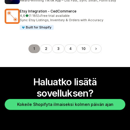
Award-Winning TikTok App – List Fast, Sync Smart, Fulfill Easy
Etsy Integration ‑ CedCommerce
/ 5 tähteä
4,6
(1 185)
•
Free trial available
1185 arvostelua yhteensä
Sync Etsy Listings, Inventory & Orders with Accuracy
Built for Shopify
1
2
3
4
10
Haluatko lisätä
sovelluksen?
Kokeile Shopifyta ilmaiseksi kolmen päivän ajan