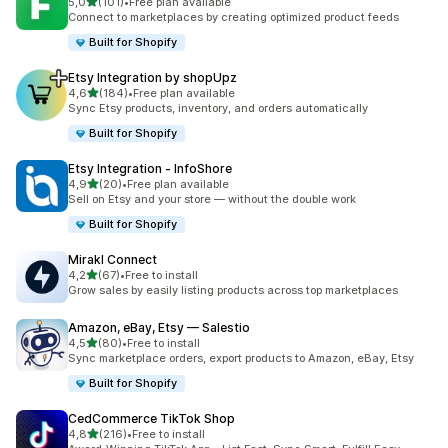
/ 5 tähteä
5,0
(101)
•
Free plan available
101 arvostelua yhteensä
Connect to marketplaces by creating optimized product feeds
Built for Shopify
Etsy Integration by shopUpz
/ 5 tähteä
4,6
(184)
•
Free plan available
184 arvostelua yhteensä
Sync Etsy products, inventory, and orders automatically
Built for Shopify
Etsy Integration ‑ InfoShore
/ 5 tähteä
4,9
(20)
•
Free plan available
20 arvostelua yhteensä
Sell on Etsy and your store — without the double work
Built for Shopify
Mirakl Connect
/ 5 tähteä
4,2
(67)
•
Free to install
67 arvostelua yhteensä
Grow sales by easily listing products across top marketplaces
Amazon, eBay, Etsy — Salestio
/ 5 tähteä
4,5
(80)
•
Free to install
80 arvostelua yhteensä
Sync marketplace orders, export products to Amazon, eBay, Etsy
Built for Shopify
CedCommerce TikTok Shop
/ 5 tähteä
4,8
(216)
•
Free to install
216 arvostelua yhteensä