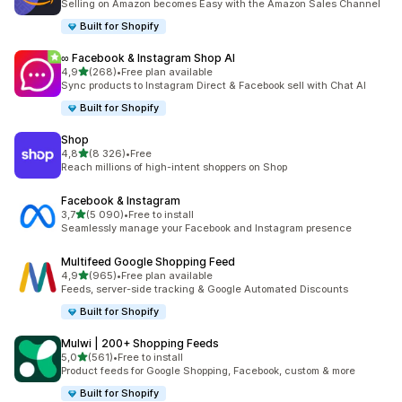
Selling on Amazon becomes Easy with the Amazon Sales Channel
Built for Shopify
∞ Facebook & Instagram Shop AI
/ 5 tähteä
4,9
(268)
•
Free plan available
268 arvostelua yhteensä
Sync products to Instagram Direct & Facebook sell with Chat AI
Built for Shopify
Shop
/ 5 tähteä
4,8
(8 326)
•
Free
8326 arvostelua yhteensä
Reach millions of high-intent shoppers on Shop
Facebook & Instagram
/ 5 tähteä
3,7
(5 090)
•
Free to install
5090 arvostelua yhteensä
Seamlessly manage your Facebook and Instagram presence
Multifeed Google Shopping Feed
/ 5 tähteä
4,9
(965)
•
Free plan available
965 arvostelua yhteensä
Feeds, server-side tracking & Google Automated Discounts
Built for Shopify
Mulwi | 200+ Shopping Feeds
/ 5 tähteä
5,0
(561)
•
Free to install
561 arvostelua yhteensä
Product feeds for Google Shopping, Facebook, custom & more
Built for Shopify