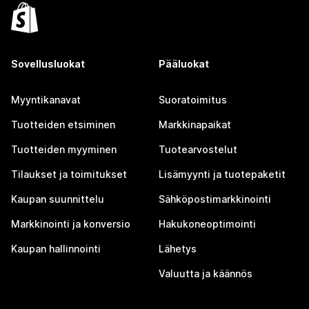
Sovellusluokat
Pääluokat
Myyntikanavat
Suoratoimitus
Tuotteiden etsiminen
Markkinapaikat
Tuotteiden myyminen
Tuotearvostelut
Tilaukset ja toimitukset
Lisämyynti ja tuotepaketit
Kaupan suunnittelu
Sähköpostimarkkinointi
Markkinointi ja konversio
Hakukoneoptimointi
Kaupan hallinnointi
Lähetys
Valuutta ja käännös