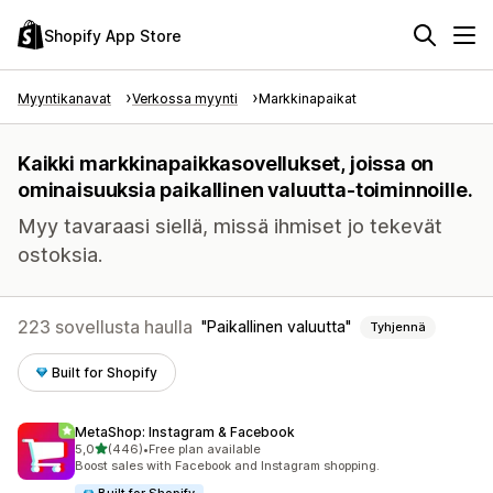
Shopify App Store
Myyntikanavat
Verkossa myynti
Markkinapaikat
Kaikki markkinapaikkasovellukset, joissa on
ominaisuuksia paikallinen valuutta-toiminnoille.
Myy tavaraasi siellä, missä ihmiset jo tekevät
ostoksia.
223 sovellusta haulla
Paikallinen valuutta
Tyhjennä
Built for Shopify
MetaShop: Instagram & Facebook
/ 5 tähteä
5,0
(446)
•
Free plan available
446 arvostelua yhteensä
Boost sales with Facebook and Instagram shopping.