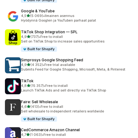
Built for Shopify
Google & YouTube
/ 5 tähteä
4,5
(5 069)
•
Ilmainen asennus
5069 arvostelua yhteensä
Hyödynnä Googlen ja YouTuben parhaat palat
TikTok Shop Integration — SPL
/ 5 tähteä
4,9
(737)
•
Free to install
737 arvostelua yhteensä
Sell on TikTok Shop to increase sales opportunities
Built for Shopify
Simprosys Google Shopping Feed
/ 5 tähteä
4,9
(4 352)
•
Free trial available
4352 arvostelua yhteensä
Submits Feed for Google Shopping, Microsoft, Meta, & Pinterest
TikTok
/ 5 tähteä
4,8
(15 357)
•
Free to install
15357 arvostelua yhteensä
Launch TikTok Ads and sell directly via TikTok Shop
Faire: Sell Wholesale
/ 5 tähteä
4,6
(413)
•
Free to install
413 arvostelua yhteensä
Sell wholesale to independent retailers worldwide
Built for Shopify
CedCommerce Amazon Channel
/ 5 tähteä
4,7
(1 063)
•
Free to install
1063 arvostelua yhteensä