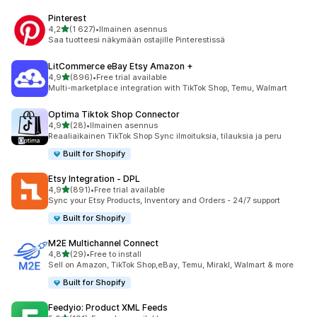
Pinterest
/ 5 tähteä
4,2
(1 627)
•
Ilmainen asennus
1627 arvostelua yhteensä
Saa tuotteesi näkymään ostajille Pinterestissä
LitCommerce eBay Etsy Amazon +
/ 5 tähteä
4,9
(896)
•
Free trial available
896 arvostelua yhteensä
Multi-marketplace integration with TikTok Shop, Temu, Walmart
Optima Tiktok Shop Connector
/ 5 tähteä
4,9
(28)
•
Ilmainen asennus
28 arvostelua yhteensä
Reaaliaikainen TikTok Shop Sync ilmoituksia, tilauksia ja peru
Built for Shopify
Etsy Integration ‑ DPL
/ 5 tähteä
4,9
(891)
•
Free trial available
891 arvostelua yhteensä
Sync your Etsy Products, Inventory and Orders - 24/7 support
Built for Shopify
M2E Multichannel Connect
/ 5 tähteä
4,8
(29)
•
Free to install
29 arvostelua yhteensä
Sell on Amazon, TikTok Shop,eBay, Temu, Mirakl, Walmart & more
Built for Shopify
Feedyio: Product XML Feeds