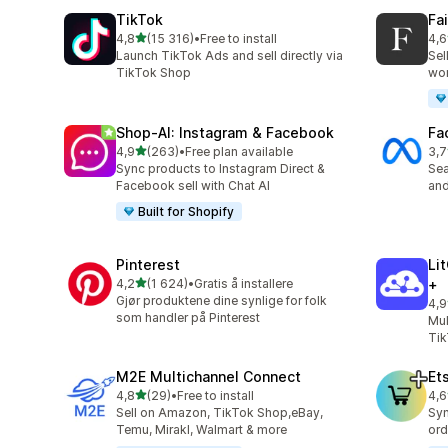
TikTok
Fa
av 5 stjerner
4,8
(15 316)
•
Free to install
4,6
Totalt 15316 omtaler
Tot
Launch TikTok Ads and sell directly via
Sel
TikTok Shop
wo
Shop‑AI: Instagram & Facebook
Fa
av 5 stjerner
4,9
(263)
•
Free plan available
3,7
Totalt 263 omtaler
Tot
Sync products to Instagram Direct &
Se
Facebook sell with Chat AI
and
Built for Shopify
Pinterest
Li
av 5 stjerner
4,2
(1 624)
•
Gratis å installere
+
Totalt 1624 omtaler
Gjør produktene dine synlige for folk
4,9
Tot
som handler på Pinterest
Mul
Tik
M2E Multichannel Connect
Et
av 5 stjerner
4,8
(29)
•
Free to install
4,6
Totalt 29 omtaler
Tot
Sell on Amazon, TikTok Shop,eBay,
Syn
Temu, Mirakl, Walmart & more
ord