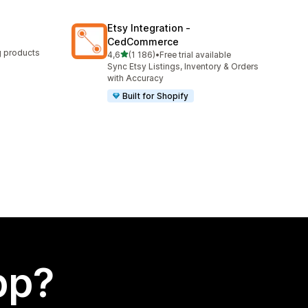
Etsy Integration ‑
CedCommerce
ng products
av 5 stjerner
4,6
(1 186)
•
Free trial available
Totalt 1186 omtaler
Sync Etsy Listings, Inventory & Orders
with Accuracy
Built for Shopify
app?