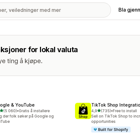
Bla gjen
sjoner for lokal valuta
ye ting å kjøpe.
ogle & YouTube
TikTok Shop Integrati
av 5 stjerner
av 5 stjerner
(5 060)
•
Gratis å installere
4,9
(735)
•
Free to install
alt 5060 omtaler
Totalt 735 omtaler
g der folk søker på Google og
Sell on TikTok Shop to inc
uTube
opportunities
Built for Shopify