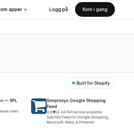
nom apper
Logg på
Kom i gang
Built for Shopify
on — SPL
Simprosys Google Shopping
Feed
rease sales
av 5 stjerner
4,9
(4 347)
•
Free trial available
Totalt 4347 omtaler
Submits Feed for Google Shopping,
Microsoft, Meta, & Pinterest