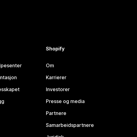
Shopify
lpesenter
Om
ntasjon
Karrierer
lesskapet
Investorer
gg
Presse og media
Partnere
Samarbeidspartnere