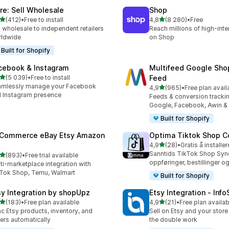
ire: Sell Wholesale
Shop
av 5 stjerner
av 5 stjerner
(412)
•
Free to install
4,8
(8 280)
•
Free
alt 412 omtaler
Totalt 8280 omtaler
l wholesale to independent retailers
Reach millions of high-int
rldwide
on Shop
Built for Shopify
cebook & Instagram
Multifeed Google Sho
av 5 stjerner
(5 039)
•
Free to install
Feed
alt 5039 omtaler
amlessly manage your Facebook
av 5 stjerner
4,9
(965)
•
Free plan avail
Totalt 965 omtaler
 Instagram presence
Feeds & conversion trackin
Google, Facebook, Awin &
Built for Shopify
tCommerce eBay Etsy Amazon
Optima Tiktok Shop C
av 5 stjerner
4,9
(28)
•
Gratis å installer
Totalt 28 omtaler
Sanntids TikTok Shop Sync
av 5 stjerner
(893)
•
Free trial available
alt 893 omtaler
oppføringer, bestillinger o
ti-marketplace integration with
Tok Shop, Temu, Walmart
Built for Shopify
sy Integration by shopUpz
Etsy Integration ‑ Inf
av 5 stjerner
av 5 stjerner
(183)
•
Free plan available
4,9
(21)
•
Free plan availab
alt 183 omtaler
Totalt 21 omtaler
c Etsy products, inventory, and
Sell on Etsy and your stor
ers automatically
the double work