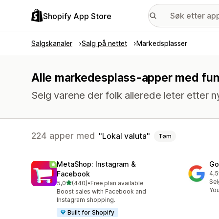
Shopify App Store
Salgskanaler
Salg på nettet
Markedsplasser
Alle markedesplass-apper med funk
Selg varene der folk allerede leter etter n
224 apper med
Lokal valuta
Tøm
MetaShop: Instagram &
Go
Facebook
4,5
Tot
Sel
av 5 stjerner
5,0
(440)
•
Free plan available
Totalt 440 omtaler
Yo
Boost sales with Facebook and
Instagram shopping.
Built for Shopify