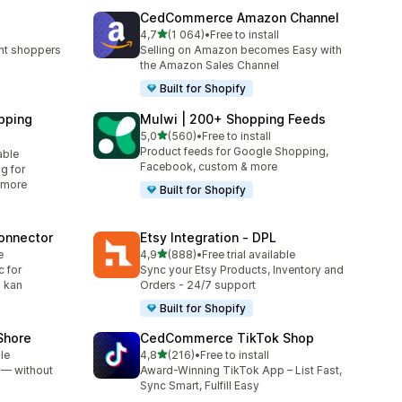
CedCommerce Amazon Channel
av 5 stjerner
4,7
(1 064)
•
Free to install
Totalt 1064 omtaler
ent shoppers
Selling on Amazon becomes Easy with
the Amazon Sales Channel
Built for Shopify
pping
Mulwi | 200+ Shopping Feeds
av 5 stjerner
5,0
(560)
•
Free to install
Totalt 560 omtaler
Product feeds for Google Shopping,
able
Facebook, custom & more
g for
 more
Built for Shopify
onnector
Etsy Integration ‑ DPL
av 5 stjerner
e
4,9
(888)
•
Free trial available
Totalt 888 omtaler
 for
Sync your Etsy Products, Inventory and
g kan
Orders - 24/7 support
Built for Shopify
oShore
CedCommerce TikTok Shop
av 5 stjerner
le
4,8
(216)
•
Free to install
Totalt 216 omtaler
e — without
Award-Winning TikTok App – List Fast,
Sync Smart, Fulfill Easy