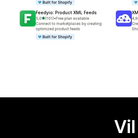
Built for Shopify
Feedyio: Product XML Feeds
XM
av 5 stjerner
5,0
(101)
•
Free plan available
4,9
Totalt 101 omtaler
Tot
Connect to marketplaces by creating
Cre
optimized product feeds
Sho
Built for Shopify
Vil