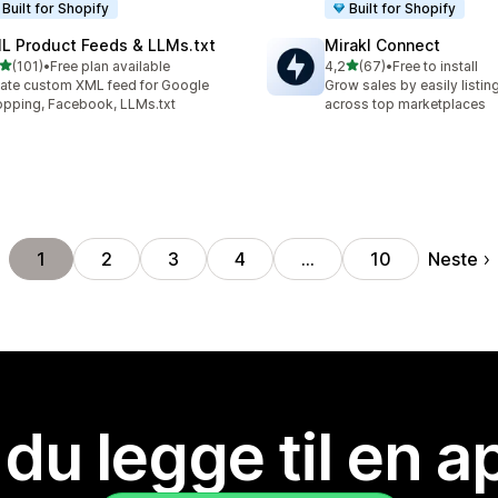
Built for Shopify
Built for Shopify
L Product Feeds & LLMs.txt
Mirakl Connect
av 5 stjerner
av 5 stjerner
(101)
•
Free plan available
4,2
(67)
•
Free to install
alt 101 omtaler
Totalt 67 omtaler
ate custom XML feed for Google
Grow sales by easily listi
pping, Facebook, LLMs.txt
across top marketplaces
Neste
1
2
3
4
…
10
 du legge til en 