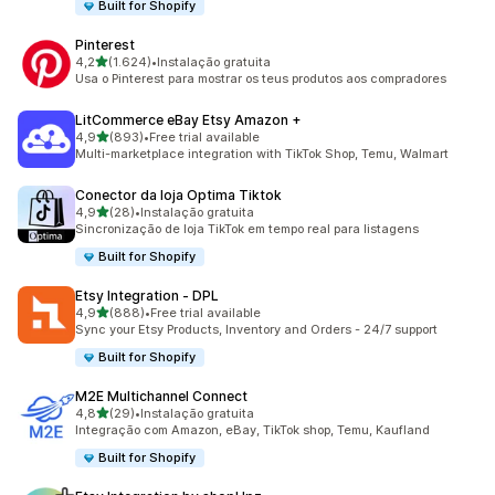
Built for Shopify
Pinterest
de 5 estrelas
4,2
(1.624)
•
Instalação gratuita
1624 total de avaliações
Usa o Pinterest para mostrar os teus produtos aos compradores
LitCommerce eBay Etsy Amazon +
de 5 estrelas
4,9
(893)
•
Free trial available
893 total de avaliações
Multi-marketplace integration with TikTok Shop, Temu, Walmart
Conector da loja Optima Tiktok
de 5 estrelas
4,9
(28)
•
Instalação gratuita
28 total de avaliações
Sincronização de loja TikTok em tempo real para listagens
Built for Shopify
Etsy Integration ‑ DPL
de 5 estrelas
4,9
(888)
•
Free trial available
888 total de avaliações
Sync your Etsy Products, Inventory and Orders - 24/7 support
Built for Shopify
M2E Multichannel Connect
de 5 estrelas
4,8
(29)
•
Instalação gratuita
29 total de avaliações
Integração com Amazon, eBay, TikTok shop, Temu, Kaufland
Built for Shopify