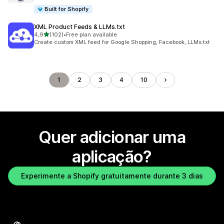
Built for Shopify
XML Product Feeds & LLMs.txt
de 5 estrelas
4,9
(102)
•
Free plan available
102 total de avaliações
Create custom XML feed for Google Shopping, Facebook, LLMs.txt
1
2
3
4
10
Quer adicionar uma
aplicação?
Experimente a Shopify gratuitamente durante 3 dias