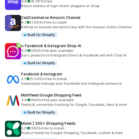
de 5 estrelas
4,8
(8.287)
•
Free
8287 total de avaliações
Reach millions of high-intent shoppers on Shop
CedCommerce Amazon Channel
de 5 estrelas
4,7
(1.064)
•
Free to install
1064 total de avaliações
Selling on Amazon becomes Easy with the Amazon Sales Channel
Built for Shopify
∞ Facebook & Instagram Shop AI
de 5 estrelas
4,9
(263)
•
Free plan available
263 total de avaliações
Sync products to Instagram Direct & Facebook sell with Chat AI
Built for Shopify
Facebook & Instagram
de 5 estrelas
3,7
(5.049)
•
Free to install
5049 total de avaliações
Seamlessly manage your Facebook and Instagram presence
Multifeed Google Shopping Feed
de 5 estrelas
4,9
(964)
•
Free plan available
964 total de avaliações
Feeds & conversion tracking for Google, Facebook, Awin & more
Built for Shopify
Mulwi | 200+ Shopping Feeds
de 5 estrelas
5,0
(560)
•
Free to install
560 total de avaliações
Product feeds for Google Shopping, Facebook, custom & more