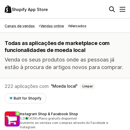
Shopify App Store
Canais de vendas
Vendas online
Mercados
Todas as aplicações de marketplace com
funcionalidades de moeda local
Venda os seus produtos onde as pessoas já
estão à procura de artigos novos para comprar.
222 aplicações com
Moeda local
Limpar
Built for Shopify
Instagram Shop & Facebook Shop
de 5 estrelas
5,0
(439)
•
Plano gratuito disponível
439 total de avaliações
Aumente as vendas com compras através do Facebook e
Instagram.