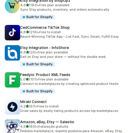
Etsy Integration by shopUpz
de 5 estrelas
4,6
(183)
•
Free plan available
183 total de avaliações
Sync Etsy products, inventory, and orders automatically
Built for Shopify
CedCommerce TikTok Shop
de 5 estrelas
4,8
(216)
•
Free to install
216 total de avaliações
Award-Winning TikTok App – List Fast, Sync Smart, Fulfill Easy
Etsy Integration ‑ InfoShore
de 5 estrelas
4,9
(20)
•
Free plan available
20 total de avaliações
Sell on Etsy and your store — without the double work
Built for Shopify
Feedyio: Product XML Feeds
de 5 estrelas
5,0
(101)
•
Free plan available
101 total de avaliações
Connect to marketplaces by creating optimized product feeds
Built for Shopify
Mirakl Connect
de 5 estrelas
4,2
(67)
•
Free to install
67 total de avaliações
Grow sales by easily listing products across top marketplaces
Amazon, eBay, Etsy — Salestio
de 5 estrelas
4,5
(80)
•
Instalação gratuita
80 total de avaliações
Pedidos marketplace, exporte produtos para Amazon, eBay, Etsy