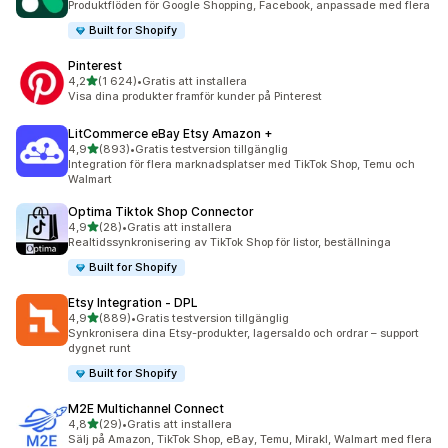
Produktflöden för Google Shopping, Facebook, anpassade med flera
Built for Shopify
Pinterest
av 5 stjärnor
4,2
(1 624)
•
Gratis att installera
1624 recensioner totalt
Visa dina produkter framför kunder på Pinterest
LitCommerce eBay Etsy Amazon +
av 5 stjärnor
4,9
(893)
•
Gratis testversion tillgänglig
893 recensioner totalt
Integration för flera marknadsplatser med TikTok Shop, Temu och
Walmart
Optima Tiktok Shop Connector
av 5 stjärnor
4,9
(28)
•
Gratis att installera
28 recensioner totalt
Realtidssynkronisering av TikTok Shop för listor, beställninga
Built for Shopify
Etsy Integration ‑ DPL
av 5 stjärnor
4,9
(889)
•
Gratis testversion tillgänglig
889 recensioner totalt
Synkronisera dina Etsy-produkter, lagersaldo och ordrar – support
dygnet runt
Built for Shopify
M2E Multichannel Connect
av 5 stjärnor
4,8
(29)
•
Gratis att installera
29 recensioner totalt
Sälj på Amazon, TikTok Shop, eBay, Temu, Mirakl, Walmart med flera