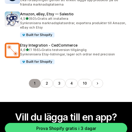
Öka försäljningen genom att enkelt lägga upp produkter på de
främsta marknadsplatserna
Amazon, eBay, Etsy — Salestio
av 5 stjärnor
4,5
(80)
•
Gratis att installera
80 recensioner totalt
Synkronisera marknadsplatsordrar, exportera produkter till Amazon,
eBay och Etsy
Built for Shopify
Etsy Integration ‑ CedCommerce
av 5 stjärnor
4,6
(1 186)
•
Gratis testversion tillgänglig
1186 recensioner totalt
Synkronisera Etsy-listningar, lager och ordrar med precision
Built for Shopify
1
2
3
4
10
Vill du lägga till en app?
Prova Shopify gratis i 3 dagar