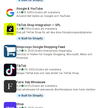
Built for Shopify
Google & YouTube
av 5 stjärnor
4,5
(5 065)
•
Gratis att installera
5065 recensioner totalt
Använd det bästa av Google och YouTube
TikTok Shop Integration — SPL
av 5 stjärnor
4,9
(735)
•
Gratis att installera
735 recensioner totalt
Sälj på TikTok Shop för att öka dina försäljningsmöjligheter
Built for Shopify
Simprosys Google Shopping Feed
av 5 stjärnor
4,9
(4 353)
•
Gratis testversion tillgänglig
4353 recensioner totalt
Skickar in flöden för Google Shopping, Microsoft, Meta och
Pinterest
TikTok
av 5 stjärnor
4,8
(15 330)
•
Gratis att installera
15330 recensioner totalt
Skapa TikTok Ads och sälj direkt via TikTok Shop
Faire: Sälj Wholesale
av 5 stjärnor
4,6
(412)
•
Gratis att installera
412 recensioner totalt
Sälj wholesale till oberoende återförsäljare över hela världen
Built for Shopify
Shop
av 5 stjärnor
4,8
(8 294)
•
Gratis