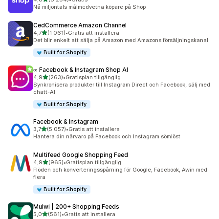
8294 recensioner totalt
Nå miljontals målmedvetna köpare på Shop
CedCommerce Amazon Channel
av 5 stjärnor
4,7
(1 061)
•
Gratis att installera
1061 recensioner totalt
Det blir enkelt att sälja på Amazon med Amazons försäljningskanal
Built for Shopify
∞ Facebook & Instagram Shop AI
av 5 stjärnor
4,9
(263)
•
Gratisplan tillgänglig
263 recensioner totalt
Synkronisera produkter till Instagram Direct och Facebook, sälj med
chatt-AI
Built for Shopify
Facebook & Instagram
av 5 stjärnor
3,7
(5 057)
•
Gratis att installera
5057 recensioner totalt
Hantera din närvaro på Facebook och Instagram sömlöst
Multifeed Google Shopping Feed
av 5 stjärnor
4,9
(965)
•
Gratisplan tillgänglig
965 recensioner totalt
Flöden och konverteringsspårning för Google, Facebook, Awin med
flera
Built for Shopify
Mulwi | 200+ Shopping Feeds
av 5 stjärnor
5,0
(561)
•
Gratis att installera
561 recensioner totalt