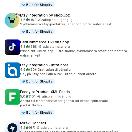
Built for Shopify
Etsy Integration by shopUpz
av 5 stjärnor
4,6
(184)
•
Gratisplan tillgänglig
184 recensioner totalt
Synkronisera Etsy-produkter, lager och ordrar automatiskt
Built for Shopify
CedCommerce TikTok Shop
av 5 stjärnor
4,8
(216)
•
Gratis att installera
216 recensioner totalt
Prisbelönt TikTok-app – lista snabbt, synkronisera smart och hantera
ordrar enkelt
Etsy Integration ‑ InfoShore
av 5 stjärnor
4,9
(20)
•
Gratisplan tillgänglig
20 recensioner totalt
Sälj på Etsy och i din butik – utan dubbelt arbete
Built for Shopify
Feedyio: Product XML Feeds
av 5 stjärnor
5,0
(101)
•
Gratisplan tillgänglig
101 recensioner totalt
Anslut till marknadsplatser genom att skapa optimerade
produktflöden
Built for Shopify
Mirakl Connect
av 5 stjärnor
4,2
(67)
•
Gratis att installera
67 recensioner totalt