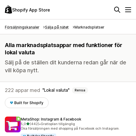
Shopify App Store
Försäljningskanaler
Sälja på nätet
Marknadsplatser
Alla marknadsplatsappar med funktioner för
lokal valuta
Sälj på de ställen dit kunderna redan går när de
vill köpa nytt.
222 appar med
Lokal valuta
Rensa
Built for Shopify
MetaShop: Instagram & Facebook
av 5 stjärnor
5,0
(442)
•
Gratisplan tillgänglig
442 recensioner totalt
Öka försäljningen med shopping på Facebook och Instagram.