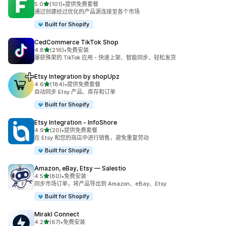
星（满分 5 星）
5.0
(101)
•
提供免费套餐
总共 101 条评论
通过创建经过优化的产品源连接至各个市场
Built for Shopify
CedCommerce TikTok Shop
星（满分 5 星）
4.8
(216)
•
免费安装
总共 216 条评论
屡获殊荣的 TikTok 应用 - 快速上架、智能同步、轻松发货
Etsy Integration by shopUpz
星（满分 5 星）
4.6
(184)
•
提供免费套餐
总共 184 条评论
自动同步 Etsy 产品、库存和订单
Built for Shopify
Etsy Integration ‑ InfoShore
星（满分 5 星）
4.9
(20)
•
提供免费套餐
总共 20 条评论
在 Etsy 和您的商店中进行销售，避免重复劳动
Built for Shopify
Amazon, eBay, Etsy — Salestio
星（满分 5 星）
4.5
(80)
•
免费安装
总共 80 条评论
同步市场订单，将产品导出到 Amazon、eBay、Etsy
Built for Shopify
Mirakl Connect
星（满分 5 星）
4.2
(67)
•
免费安装
总共 67 条评论