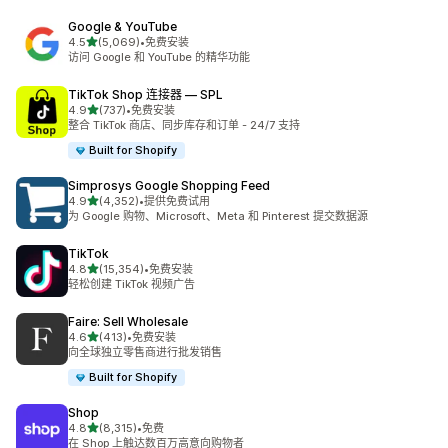
Google & YouTube
星（满分 5 星）
4.5
(5,069)
•
免费安装
总共 5069 条评论
访问 Google 和 YouTube 的精华功能
TikTok Shop 连接器 — SPL
星（满分 5 星）
4.9
(737)
•
免费安装
总共 737 条评论
整合 TikTok 商店、同步库存和订单 - 24/7 支持
Built for Shopify
Simprosys Google Shopping Feed
星（满分 5 星）
4.9
(4,352)
•
提供免费试用
总共 4352 条评论
为 Google 购物、Microsoft、Meta 和 Pinterest 提交数据源
TikTok
星（满分 5 星）
4.8
(15,354)
•
免费安装
总共 15354 条评论
轻松创建 TikTok 视频广告
Faire: Sell Wholesale
星（满分 5 星）
4.6
(413)
•
免费安装
总共 413 条评论
向全球独立零售商进行批发销售
Built for Shopify
Shop
星（满分 5 星）
4.8
(8,315)
•
免费
总共 8315 条评论
在 Shop 上触达数百万高意向购物者