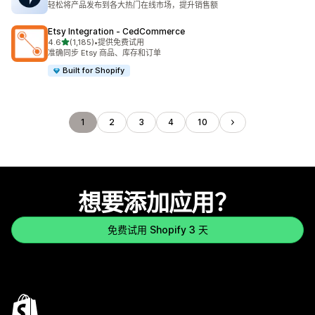
轻松将产品发布到各大热门在线市场，提升销售额
Etsy Integration ‑ CedCommerce
星（满分 5 星）
4.6
(1,185)
•
提供免费试用
总共 1185 条评论
准确同步 Etsy 商品、库存和订单
Built for Shopify
1
2
3
4
10
想要添加应用？
免费试用 Shopify 3 天