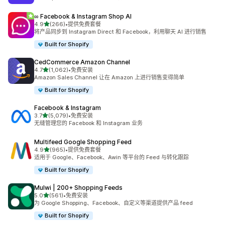
∞ Facebook & Instagram Shop AI
星（满分 5 星）
4.9
(266)
•
提供免费套餐
总共 266 条评论
将产品同步到 Instagram Direct 和 Facebook，利用聊天 AI 进行销售
Built for Shopify
CedCommerce Amazon Channel
星（满分 5 星）
4.7
(1,062)
•
免费安装
总共 1062 条评论
Amazon Sales Channel 让在 Amazon 上进行销售变得简单
Built for Shopify
Facebook & Instagram
星（满分 5 星）
3.7
(5,079)
•
免费安装
总共 5079 条评论
无缝管理您的 Facebook 和 Instagram 业务
Multifeed Google Shopping Feed
星（满分 5 星）
4.9
(965)
•
提供免费套餐
总共 965 条评论
适用于 Google、Facebook、Awin 等平台的 Feed 与转化跟踪
Built for Shopify
Mulwi | 200+ Shopping Feeds
星（满分 5 星）
5.0
(561)
•
免费安装
总共 561 条评论
为 Google Shopping、Facebook、自定义等渠道提供产品 feed
Built for Shopify