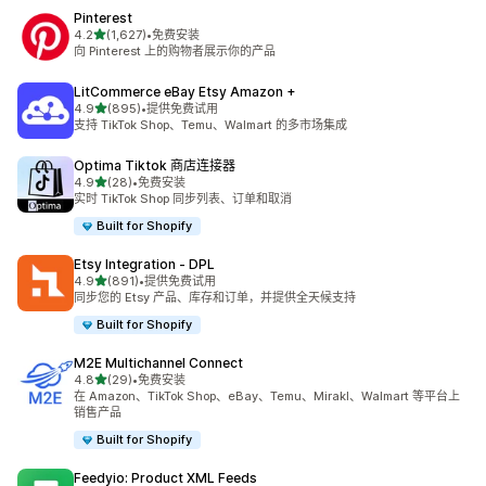
Pinterest
星（满分 5 星）
4.2
(1,627)
•
免费安装
总共 1627 条评论
向 Pinterest 上的购物者展示你的产品
LitCommerce eBay Etsy Amazon +
星（满分 5 星）
4.9
(895)
•
提供免费试用
总共 895 条评论
支持 TikTok Shop、Temu、Walmart 的多市场集成
Optima Tiktok 商店连接器
星（满分 5 星）
4.9
(28)
•
免费安装
总共 28 条评论
实时 TikTok Shop 同步列表、订单和取消
Built for Shopify
Etsy Integration ‑ DPL
星（满分 5 星）
4.9
(891)
•
提供免费试用
总共 891 条评论
同步您的 Etsy 产品、库存和订单，并提供全天候支持
Built for Shopify
M2E Multichannel Connect
星（满分 5 星）
4.8
(29)
•
免费安装
总共 29 条评论
在 Amazon、TikTok Shop、eBay、Temu、Mirakl、Walmart 等平台上
销售产品
Built for Shopify
Feedyio: Product XML Feeds