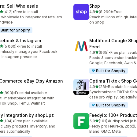
ire: Sell Wholesale
Shop
z 5 hvězd
z 5 hvězd
(412)
•
Free to install
4,8
(8 299)
•
Free
kový počet recenzí: 412
Celkový počet recenzí: 82
l wholesale to independent retailers
Reach millions of high-int
rldwide
on Shop
Built for Shopify
cebook & Instagram
Multifeed Google Sho
z 5 hvězd
(5 060)
•
Free to install
Feed
kový počet recenzí: 5060
amlessly manage your Facebook
z 5 hvězd
4,9
(965)
•
Free plan avail
Celkový počet recenzí: 96
 Instagram presence
Feeds & conversion trackin
Google, Facebook, Awin &
Built for Shopify
tCommerce eBay Etsy Amazon
Optima Tiktok Shop C
z 5 hvězd
4,9
(28)
•
Bezplatná insta
Celkový počet recenzí: 28
Synchronizace TikTok Sho
z 5 hvězd
(893)
•
Free trial available
kový počet recenzí: 893
čase pro výpisy, objednáv
ti-marketplace integration with
Tok Shop, Temu, Walmart
Built for Shopify
sy Integration by shopUpz
Feedyio: 100+ Produc
z 5 hvězd
z 5 hvězd
(184)
•
Free plan available
5,0
(101)
•
kový počet recenzí: 184
Celkový počet recenzí: 101
c Etsy products, inventory, and
Feedy pro Heureka, Zboží, 
ers automatically
Biano, GMC, Meta