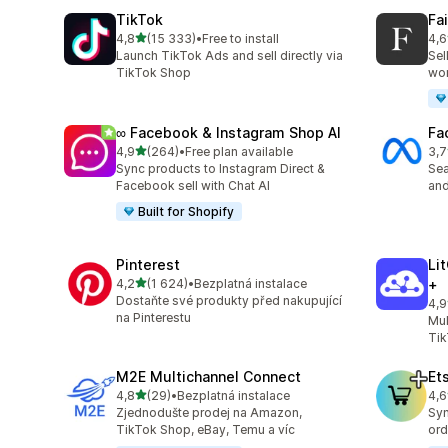
TikTok
Fa
z 5 hvězd
4,8
(15 333)
•
Free to install
4,6
Celkový počet recenzí: 15333
Cel
Launch TikTok Ads and sell directly via
Sel
TikTok Shop
wo
∞ Facebook & Instagram Shop AI
Fa
z 5 hvězd
4,9
(264)
•
Free plan available
3,7
Celkový počet recenzí: 264
Cel
Sync products to Instagram Direct &
Se
Facebook sell with Chat AI
and
Built for Shopify
Pinterest
Li
z 5 hvězd
4,2
(1 624)
•
Bezplatná instalace
+
Celkový počet recenzí: 1624
Dostaňte své produkty před nakupující
4,9
Cel
na Pinterestu
Mul
Tik
M2E Multichannel Connect
Et
z 5 hvězd
4,8
(29)
•
Bezplatná instalace
4,6
Celkový počet recenzí: 29
Cel
Zjednodušte prodej na Amazon,
Syn
TikTok Shop, eBay, Temu a víc
ord