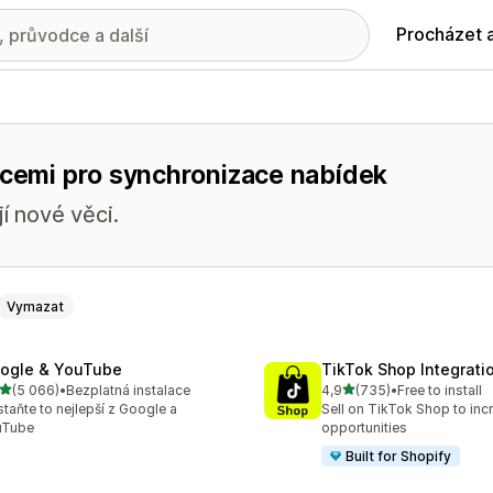
Procházet 
nkcemi pro synchronizace nabídek
í nové věci.
Vymazat
ogle & YouTube
TikTok Shop Integrati
z 5 hvězd
z 5 hvězd
(5 066)
•
Bezplatná instalace
4,9
(735)
•
Free to install
kový počet recenzí: 5066
Celkový počet recenzí: 73
taňte to nejlepší z Google a
Sell on TikTok Shop to inc
uTube
opportunities
Built for Shopify