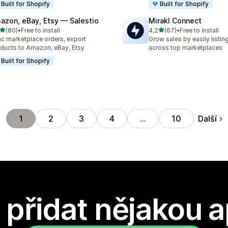
Built for Shopify
Built for Shopify
azon, eBay, Etsy — Salestio
Mirakl Connect
z 5 hvězd
z 5 hvězd
(80)
•
Free to install
4,2
(67)
•
Free to install
kový počet recenzí: 80
Celkový počet recenzí: 67
c marketplace orders, export
Grow sales by easily listi
ducts to Amazon, eBay, Etsy
across top marketplaces
Built for Shopify
Další
1
2
3
4
…
10
přidat nějakou a