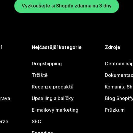
Vyzkoušejte si Shopify zdarma na 3 dny
í
Nejčastější kategorie
Zdroje
Dropshipping
Centrum náp
Tržiště
Dokumentace
Recenze produktů
Komunita Sh
rava
Upselling a balíčky
Blog Shopif
E-mailový marketing
Průzkum
erze
SEO