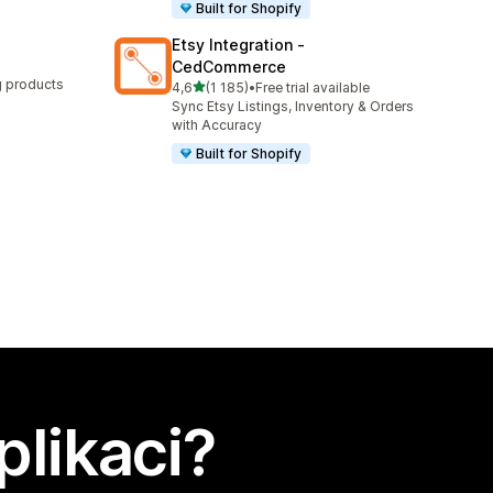
Built for Shopify
Etsy Integration ‑
CedCommerce
ng products
z 5 hvězd
4,6
(1 185)
•
Free trial available
Celkový počet recenzí: 1185
Sync Etsy Listings, Inventory & Orders
with Accuracy
Built for Shopify
plikaci?