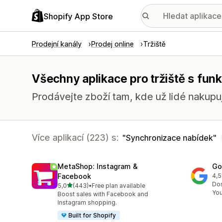
Shopify App Store
Prodejní kanály
Prodej online
Tržiště
Všechny aplikace pro tržiště s fu
Prodávejte zboží tam, kde už lidé nakupuj
Více aplikací (223) s:
Synchronizace nabídek
MetaShop: Instagram &
Go
Facebook
4,5
Cel
Dos
z 5 hvězd
5,0
(443)
•
Free plan available
Celkový počet recenzí: 443
Yo
Boost sales with Facebook and
Instagram shopping.
Built for Shopify