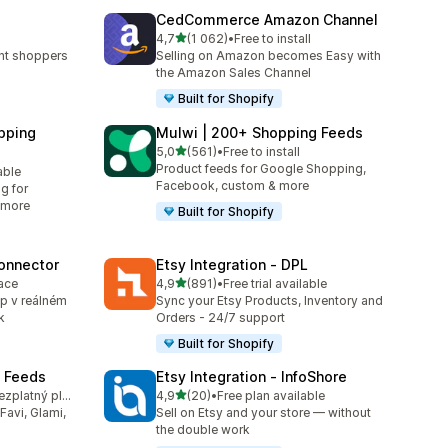
CedCommerce Amazon Channel
z 5 hvězd
4,7
(1 062)
•
Free to install
99
Celkový počet recenzí: 1062
ent shoppers
Selling on Amazon becomes Easy with
the Amazon Sales Channel
Built for Shopify
pping
Mulwi | 200+ Shopping Feeds
z 5 hvězd
5,0
(561)
•
Free to install
Celkový počet recenzí: 561
Product feeds for Google Shopping,
able
5
Facebook, custom & more
g for
 more
Built for Shopify
onnector
Etsy Integration ‑ DPL
z 5 hvězd
lace
4,9
(891)
•
Free trial available
Celkový počet recenzí: 891
p v reálném
Sync your Etsy Products, Inventory and
k
Orders - 24/7 support
Built for Shopify
t Feeds
Etsy Integration ‑ InfoShore
z 5 hvězd
K dispozici je bezplatný plán
4,9
(20)
•
Free plan available
Celkový počet recenzí: 20
Favi, Glami,
Sell on Etsy and your store — without
the double work