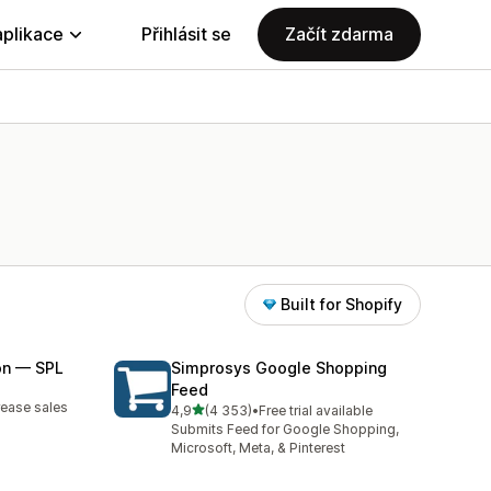
aplikace
Přihlásit se
Začít zdarma
Built for Shopify
on — SPL
Simprosys Google Shopping
Feed
5
rease sales
z 5 hvězd
4,9
(4 353)
•
Free trial available
Celkový počet recenzí: 4353
Submits Feed for Google Shopping,
Microsoft, Meta, & Pinterest